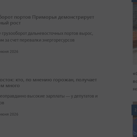
борот портов Приморья демонстрирует
ный рост
е грузооборот дальневосточных портов вырос,
ом за счет перевалки энергоресурсов
 июня 2026
«
осток: кто, по мнению горожан, получает
в
м много
н
еоправданно высокие зарплаты — у депутатов и
ов
2
 июня 2026