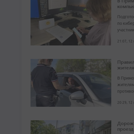
В Прим
компь
Подгото
по кибе
участни
21:07, 12
Правил
жителя
В Примо
жителям
противо
20:29, 12
Дорожн
проезд 