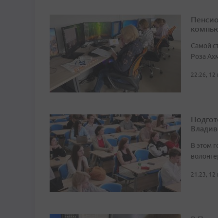
Пенсио
компью
Самой с
Роза Ах
22:26, 12
Подгот
Владив
В этом г
волонте
21:23, 12