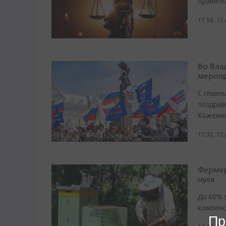
правите
17:56, 12
Во Вла
меропр
С главн
поздрав
Кожемяк
17:32, 12
Фермер
нуля
До 60% з
компенс
Пр