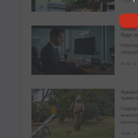
17:29, 12
Новые 
будут д
Работод
сверхуро
16:32, 12
Аукцио
травы 
Подрядч
выкосит
разных 
16:09, 12