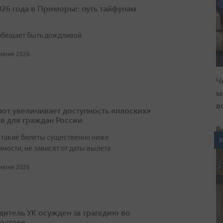
026 года в Приморье: путь тайфунам
обещает быть дождливой
 июня 2026
Ч
м
в
от увеличивает доступность «плоских»
в для граждан России
 такие билеты существенно ниже
8
мости, не зависят от даты вылета
 июня 2026
дитель УК осужден за трагедию во
остоке