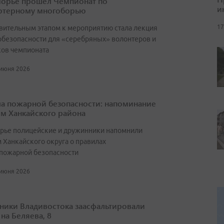
орье прошел Чемпионат по
и
ютерному многоборью
17
вительным этапом к мероприятию стала лекция
рбезопасности для «серебряных» волонтеров и
ков чемпионата
 июня 2026
а пожарной безопасности: напоминание
м Ханкайского района
рье полицейские и дружинники напомнили
 Ханкайского округа о правилах
пожарной безопасности
 июня 2026
ики Владивостока заасфальтировали
на Беляева, 8