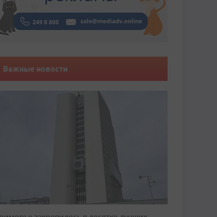
Важные новости
риморье закрепилось в десятке лучших