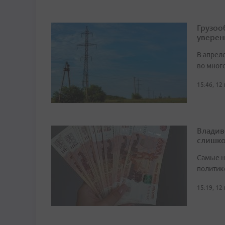
Грузоо
уверен
В апрел
во мног
15:46, 12
Владив
слишко
Самые н
политик
15:19, 12