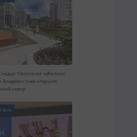
Сердце Патрокла» забилось:
о Владивостоке открыли
овый сквер
3 фото