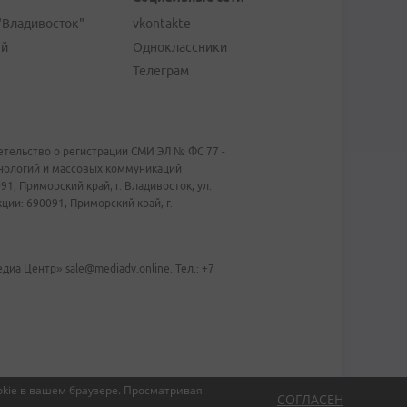
"Владивосток"
vkontakte
ей
Одноклассники
Телеграм
тельство о регистрации СМИ ЭЛ № ФС 77 -
хнологий и массовых коммуникаций
1, Приморский край, г. Владивосток, ул.
ии: 690091, Приморский край, г.
иа Центр» sale@mediadv.online. Тел.: +7
kie в вашем браузере.
Просматривая
СОГЛАСЕН