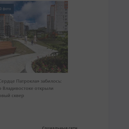
0 фото
Сердце Патрокла» забилось:
о Владивостоке открыли
овый сквер
Социальные сети