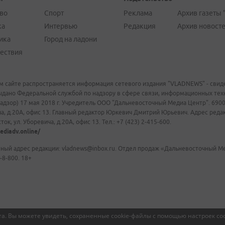
во
Спорт
Реклама
Архив газеты 
ка
Интервью
Редакция
Архив новост
ика
Город на ладони
ествия
м сайте распространяется информация сетевого издания "VLADNEWS" - свиде
ыдано Федеральной службой по надзору в сфере связи, информационных те
адзор) 17 мая 2018 г. Учредитель ООО "Дальневосточный Медиа Центр". 69009
а, д.20А, офис 13. Главный редактор Юркевич Дмитрий Юрьевич. Адрес редакц
ок, ул. Уборевича, д.20А, офис 13. Тел.: +7 (423) 2-415-600.
ediadv.online/
ный адрес редакции: vladnews@inbox.ru. Отдел продаж «Дальневосточный Мед
-8-800. 18+
а. Вы можете увидеть, сохраненные cookie-файлы с помощью настроек coo