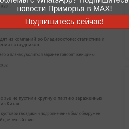
новости Приморья в MAX!
18:28
Подпишитесь сейчас!
одят из компаний во Владивостоке: статистика и
ения сотрудников
его о планах уволиться заранее говорят женщины
20:32
орье не пустили крупную партию зараженных
 из Китая
х кустовой гвоздики и подсолнечника был обнаружен
й цветочный трипс