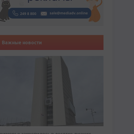
Важные новости
риморье закрепилось в десятке лучших