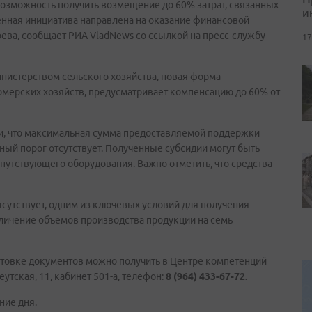
зможность получить возмещение до 60% затрат, связанных
и
венная инициатива направлена на оказание финансовой
ева, сообщает РИА VladNews со ссылкой на пресс-службу
17
нистерством сельского хозяйства, новая форма
рмерских хозяйств, предусматривает компенсацию до 60% от
и, что максимальная сумма предоставляемой поддержки
ный порог отсутствует. Полученные субсидии могут быть
опутствующего оборудования. Важно отметить, что средства
тсутствует, одним из ключевых условий для получения
личение объемов производства продукции на семь
отовке документов можно получить в Центре компетенций
утская, 11, кабинет 501-а, телефон:
8 (964) 433-67-72.
ние дня.