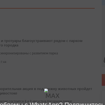
 и тротуары благоустраивают рядом с парком
о городка
синхронизированы с развитием парка
17:44
ворительная акция в поддержку животных пройдет
дивостоке
тие состоится 8 и 9 августа в Нагорном парке
облемы с WhatsApp? Подпишитесь