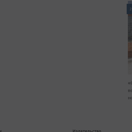
2
«
в
н
и
Издательство