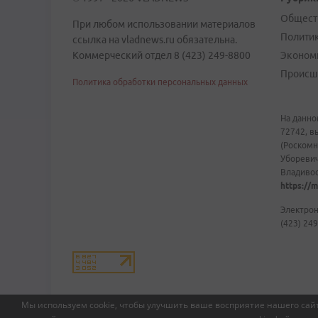
Общест
При любом использовании материалов
Полити
ссылка на vladnews.ru обязательна.
Коммерческий отдел 8 (423) 249-8800
Эконом
Происш
Политика обработки персональных данных
На данно
72742, в
(Роскомн
Уборевич
Владивост
https://m
Электрон
(423) 249
Мы используем cookie, чтобы улучшить ваше восприятие нашего сайт