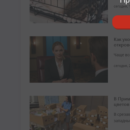
сегодня, 
Как ух
откров
Чаще вс
сегодня, 
В Прим
цветов
В среза
западны