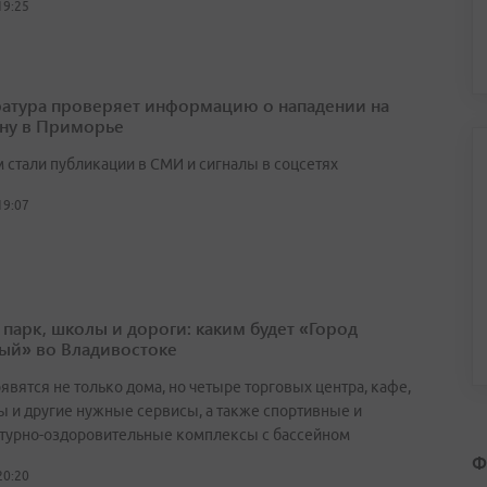
19:25
атура проверяет информацию о нападении на
ну в Приморье
 стали публикации в СМИ и сигналы в соцсетях
19:07
 парк, школы и дороги: каким будет «Город
ый» во Владивостоке
явятся не только дома, но четыре торговых центра, кафе,
ы и другие нужные сервисы, а также спортивные и
турно-оздоровительные комплексы с бассейном
Ф
20:20