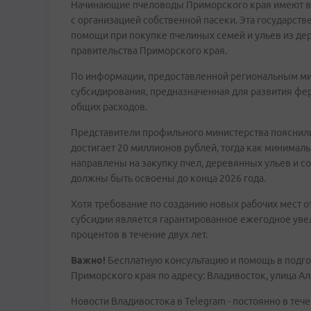
Начинающие пчеловоды Приморского края имеют во
с организацией собственной пасеки. Эта государст
помощи при покупке пчелиных семей и ульев из дер
правительства Приморского края.
По информации, предоставленной региональным ми
субсидирования, предназначенная для развития фе
общих расходов.
Представители профильного министерства пояснил
достигает 20 миллионов рублей, тогда как минималь
направлены на закупку пчел, деревянных ульев и с
должны быть освоены до конца 2026 года.
Хотя требование по созданию новых рабочих мест о
субсидии является гарантированное ежегодное уве
процентов в течение двух лет.
Важно!
Бесплатную консультацию и помощь в подг
Приморского края по адресу: Владивосток, улица Але
Новости Владивостока в Telegram - постоянно в тече