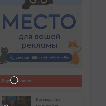
Другие новости
Как уходят из
 на
компаний во