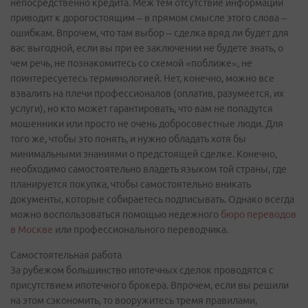
непосредственно кредита. Меж тем отсутствие информации
приводит к дорогостоящим – в прямом смысле этого слова –
ошибкам. Впрочем, что там выбор – сделка вряд ли будет для
вас выгодной, если вы при ее заключении не будете знать, о
чем речь, не познакомитесь со схемой «поближе», не
поинтересуетесь терминологией. Нет, конечно, можно все
взвалить на плечи профессионалов (оплатив, разумеется, их
услуги), но кто может гарантировать, что вам не попадутся
мошенники или просто не очень добросовестные люди. Для
того же, чтобы это понять, и нужно обладать хотя бы
минимальными знаниями о предстоящей сделке. Конечно,
необходимо самостоятельно владеть языком той страны, где
планируется покупка, чтобы самостоятельно вникать
документы, которые собираетесь подписывать. Однако всегда
можно воспользоваться помощью недежного
бюро переводов
в Москве
или профессионального переводчика.
Самостоятельная работа
За рубежом большинство ипотечных сделок проводятся с
присутствием ипотечного брокера. Впрочем, если вы решили
на этом сэкономить, то вооружитесь тремя правилами,