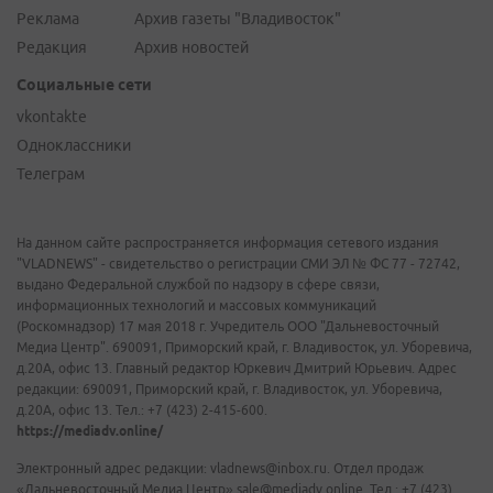
Реклама
Архив газеты "Владивосток"
Редакция
Архив новостей
Социальные сети
vkontakte
Одноклассники
Телеграм
На данном сайте распространяется информация сетевого издания
"VLADNEWS" - свидетельство о регистрации СМИ ЭЛ № ФС 77 - 72742,
выдано Федеральной службой по надзору в сфере связи,
информационных технологий и массовых коммуникаций
(Роскомнадзор) 17 мая 2018 г. Учредитель ООО "Дальневосточный
Медиа Центр". 690091, Приморский край, г. Владивосток, ул. Уборевича,
д.20А, офис 13. Главный редактор Юркевич Дмитрий Юрьевич. Адрес
редакции: 690091, Приморский край, г. Владивосток, ул. Уборевича,
д.20А, офис 13. Тел.: +7 (423) 2-415-600.
https://mediadv.online/
Электронный адрес редакции: vladnews@inbox.ru. Отдел продаж
«Дальневосточный Медиа Центр» sale@mediadv.online. Тел.: +7 (423)