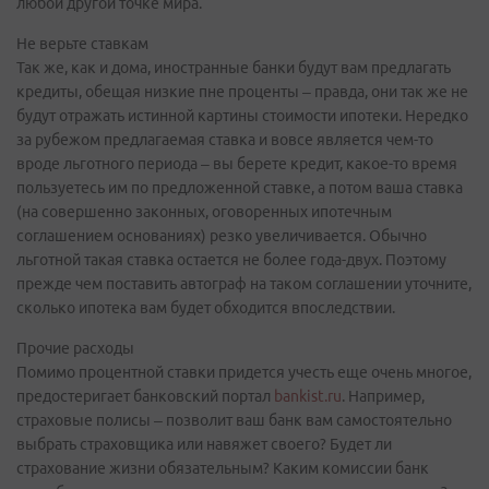
любой другой точке мира.
Не верьте ставкам
Так же, как и дома, иностранные банки будут вам предлагать
кредиты, обещая низкие пне проценты – правда, они так же не
будут отражать истинной картины стоимости ипотеки. Нередко
за рубежом предлагаемая ставка и вовсе является чем-то
вроде льготного периода – вы берете кредит, какое-то время
пользуетесь им по предложенной ставке, а потом ваша ставка
(на совершенно законных, оговоренных ипотечным
соглашением основаниях) резко увеличивается. Обычно
льготной такая ставка остается не более года-двух. Поэтому
прежде чем поставить автограф на таком соглашении уточните,
сколько ипотека вам будет обходится впоследствии.
Прочие расходы
Помимо процентной ставки придется учесть еще очень многое,
предостеригает банковский портал
bankist.ru
. Например,
страховые полисы – позволит ваш банк вам самостоятельно
выбрать страховщика или навяжет своего? Будет ли
страхование жизни обязательным? Каким комиссии банк