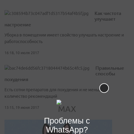
Как чистота
улучшает
настроение
Уборка в помещении имеет свойство улучшать настроение и
работоспособность
16:18, 10 июля 2017
Правильные
способы
похудения
Есть сотни препаратов для похудения и не меньшее
количество рекомендаций
13:15, 19 июня 2017
Проблемы с
WhatsApp?