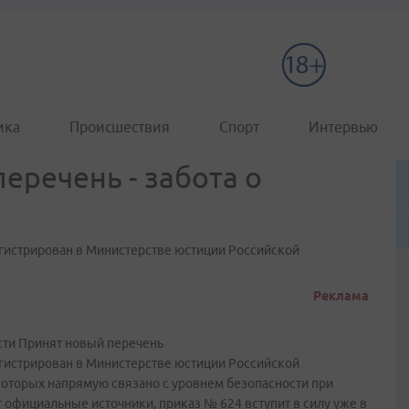
ика
Происшествия
Спорт
Интервью
еречень - забота о
егистрирован в Министерстве юстиции Российской
Реклама
сти Принят новый перечень
егистрирован в Министерстве юстиции Российской
оторых напрямую связано с уровнем безопасности при
 официальные источники, приказ № 624 вступит в силу уже в