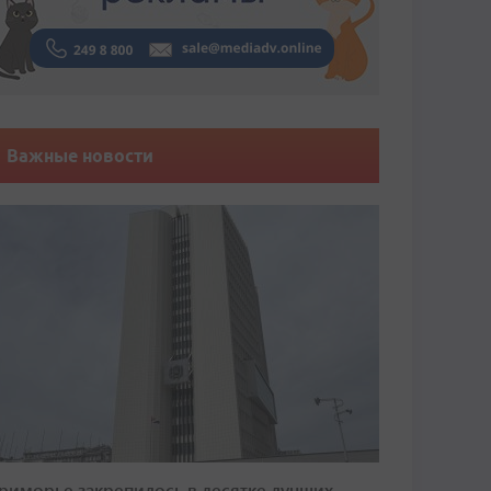
Важные новости
риморье закрепилось в десятке лучших