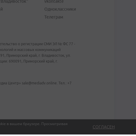
"Владивосток"
vkontakte
ей
Одноклассники
Телеграм
тельство о регистрации СМИ ЭЛ № ФС 77 -
хнологий и массовых коммуникаций
1, Приморский край, г. Владивосток, ул.
ии: 690091, Приморский край, г.
иа Центр» sale@mediadv.online. Тел.: +7
kie в вашем браузере.
Просматривая
СОГЛАСЕН