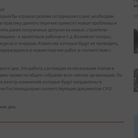
и
бот
торый бы отражал реалии сегодняшнего дня, необходим
17
 в практику данного перечня принесет новые проблемы и
ять ранее полученные допуски на новые: строители -
овщики - к проектным работам и т. д. Возникнет вопрос,
урсах и тендерах. Комиссии, которые будут их проводить,
содержащиеся в новом перечне работ, в соответствии с
дного дня. Это работа, состоящая из нескольких этапов и
имо провести общее собрание всех членов организации. По
в реестр изменений, которые будут направлены в
дачи Ростехнадзором соответствующих документов СРО
ние дня.