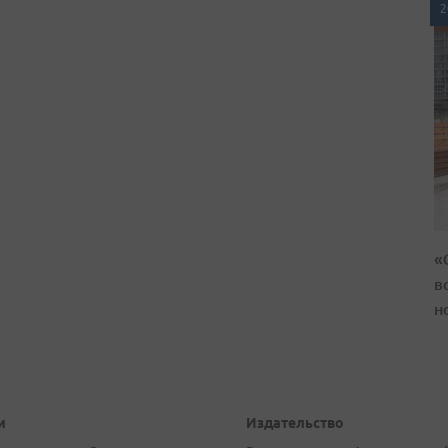
2
«
в
н
и
Издательство