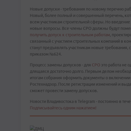
Новые допуски - требования по новому перечню ра
Новый, более полный и совершенный перечень, ко
всем участникам строительной сферы. Но введение
новые вопросы. Все члены СРО должны будут помен
получить допуск к строительным работам
, проектир
связанный с участием строительных компаний в конк
станут предъявлять участникам новые требования, 
приказом №624.
Процесс замены допусков - для
СРО
это работа не о
длящаяся достаточно долго. Первым делом необход
итогам собрания оформить документы о включении 
Ростехнадзор. После регистрации изменений и вы
сможет провести замену допусков.
Новости Владивостока в Telegram - постоянно в тече
Подписывайтесь одним нажатием!