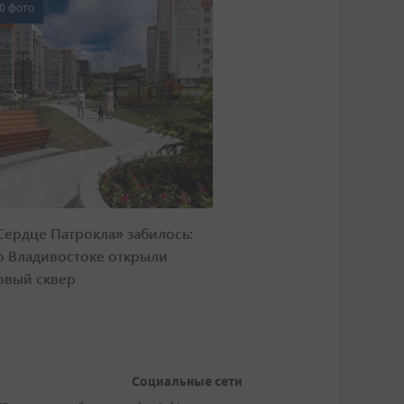
0 фото
Сердце Патрокла» забилось:
о Владивостоке открыли
овый сквер
Социальные сети