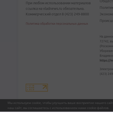
Общест
При любом использовании материалов
Полити
ссылка на vladnews.ru обязательна.
Коммерческий отдел 8 (423) 249-8800
Эконом
Происш
Политика обработки персональных данных
На данно
72742, в
(Роскомн
Уборевич
Владивост
https://m
Электрон
(423) 249
Мы используем cookie, чтобы улучшить ваше восприятие нашего сайт
наш сайт, вы соглашаетесь с использованием нами
cookie-файлов
.