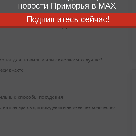
новости Приморья в MAX!
истота улучшает настроение
Подпишитесь сейчас!
 в помещении имеет свойство улучшать настроение и
онат для пожилых или сиделка: что лучше?
аем вместе
ильные способы похудения
сотни препаратов для похудения и не меньшее количество