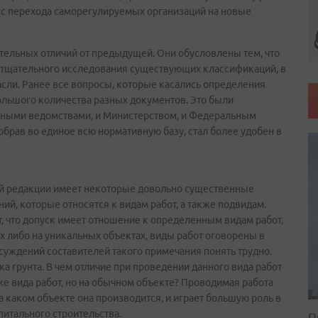
есс перехода саморегулируемых организаций на новые
тельных отличий от предыдущей. Они обусловлены тем, что
 тщательного исследования существующих классификаций, в
сли. Ранее все вопросы, которые касались определения
ольшого количества разных документов. Это были
льными ведомствами, и Министерством, и Федеральным
обрав во единое всю нормативную базу, стал более удобен в
й редакции имеет некоторые довольно существенные
ний, которые относятся к видам работ, а также подвидам.
т, что допуск имеет отношение к определенным видам работ,
 либо на уникальных объектах, виды работ оговорены в
ссуждений составителей такого примечания понять трудно.
а грунта. В чем отличие при проведении данного вида работ
же вида работ, но на обычном объекте? Проводимая работа
на каком объекте она производится, и играет большую роль в
итального строительства.
П