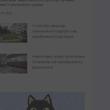
нвест-регионов страны
.07.2026
От уютного двора до
горнолыжного курорта: как
преображается Арсеньев
Новый парк, сквер с фонтаном и
50 квартир: как преображается
Дальнегорск