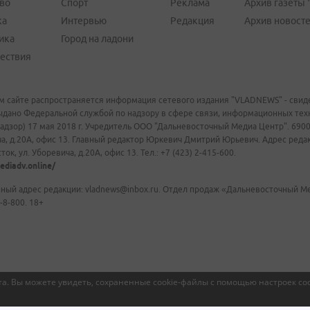
во
Спорт
Реклама
Архив газеты 
ка
Интервью
Редакция
Архив новост
ика
Город на ладони
ествия
м сайте распространяется информация сетевого издания "VLADNEWS" - свиде
ыдано Федеральной службой по надзору в сфере связи, информационных те
адзор) 17 мая 2018 г. Учредитель ООО "Дальневосточный Медиа Центр". 69009
а, д.20А, офис 13. Главный редактор Юркевич Дмитрий Юрьевич. Адрес редакц
ок, ул. Уборевича, д.20А, офис 13. Тел.: +7 (423) 2-415-600.
ediadv.online/
ный адрес редакции: vladnews@inbox.ru. Отдел продаж «Дальневосточный Мед
-8-800. 18+
а. Вы можете увидеть, сохраненные cookie-файлы с помощью настроек coo