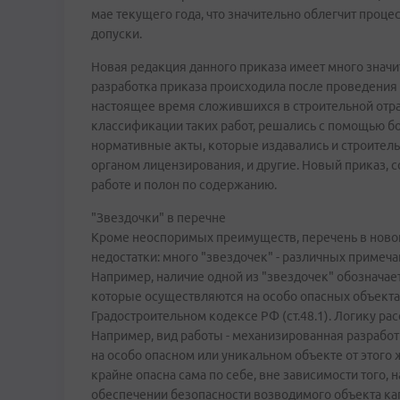
мае текущего года, что значительно облегчит проц
допуски.
Новая редакция данного приказа имеет много значи
разработка приказа происходила после проведения
настоящее время сложившихся в строительной отра
классификации таких работ, решались с помощью б
нормативные акты, которые издавались и строите
органом лицензирования, и другие. Новый приказ, с
работе и полон по содержанию.
"Звездочки" в перечне
Кроме неоспоримых преимуществ, перечень в ново
недостатки: много "звездочек" - различных примеча
Например, наличие одной из "звездочек" обозначае
которые осуществляются на особо опасных объектах
Градостроительном кодексе РФ (ст.48.1). Логику ра
Например, вид работы - механизированная разработк
на особо опасном или уникальном объекте от этого 
крайне опасна сама по себе, вне зависимости того, 
обеспечении безопасности возводимого объекта кап