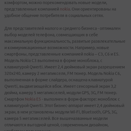
комфортом, можно порекомендовать новые модели,
представленные компанией
nokia
. Они ориентированы на
удобное общение потребителя в социальных сетях.
Для представителей малого и среднего бизнеса - оптимален
выбор моделей телефона, совмещающих в себе
максимальную функциональность, развитые развлекательные
и коммуникационные возможности. Например, новые
смартфоны, представленные компанией nokia – С3, С6 и Е5.
Модель Nokia С3 выполнена в форме моноблока, с
клавиатурой Qwerti. Имеет 2,4 дюймовый экран разрешением
320х240, камеру 2 мегапикселя, FM тюнер. Модель Nokia С6,
выполненная в форме слайдера, оснащена клавиатурой
Qwerti, выдвигающейся вбок. Имеет сенсорный экран 3,2
дюйма, камеру 5 мегапикселей, модули GPS, 3G, FM тюнер.
Смартфон
Nokia Е5
- выполнен в форм-факторе: моноблок с
клавиатурой Qwerti. Этот бизнес-аппарат имеет 2,4 дюймовый
экран, в нем установлены модули Wi-Fi, Bluetooth, GPS, 3G,
камера 5 мегапикселей. Все вышеназванные модели
отличаются выгодной ценой, современным дизайном,