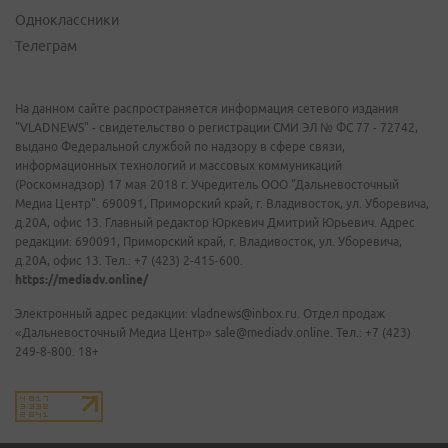
Одноклассники
Телеграм
На данном сайте распространяется информация сетевого издания
"VLADNEWS" - свидетельство о регистрации СМИ ЭЛ № ФС 77 - 72742,
выдано Федеральной службой по надзору в сфере связи,
информационных технологий и массовых коммуникаций
(Роскомнадзор) 17 мая 2018 г. Учредитель ООО "Дальневосточный
Медиа Центр". 690091, Приморский край, г. Владивосток, ул. Уборевича,
д.20А, офис 13. Главный редактор Юркевич Дмитрий Юрьевич. Адрес
редакции: 690091, Приморский край, г. Владивосток, ул. Уборевича,
д.20А, офис 13. Тел.: +7 (423) 2-415-600.
https://mediadv.online/
Электронный адрес редакции: vladnews@inbox.ru. Отдел продаж
«Дальневосточный Медиа Центр» sale@mediadv.online. Тел.: +7 (423)
249-8-800. 18+