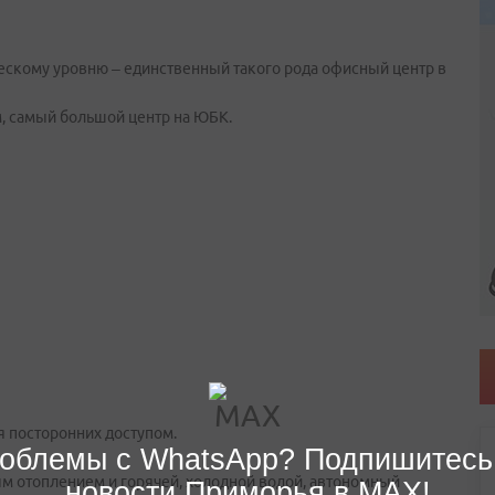
ческому уровню – единственный такого рода офисный центр в
м, самый большой центр на ЮБК.
я посторонних доступом.
облемы с WhatsApp? Подпишитесь
ым отоплением и горячей, холодной водой, автономный
новости Приморья в MAX!