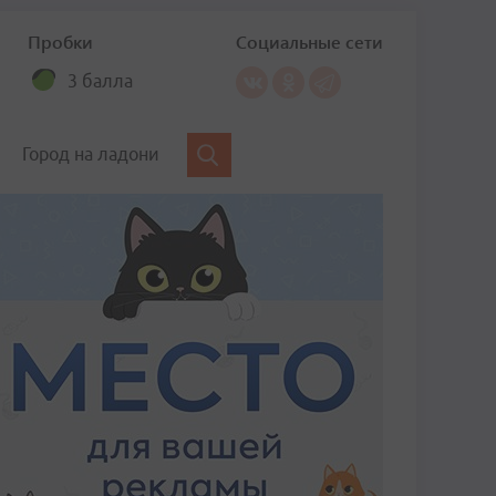
Пробки
Социальные сети
3 балла
Город на ладони