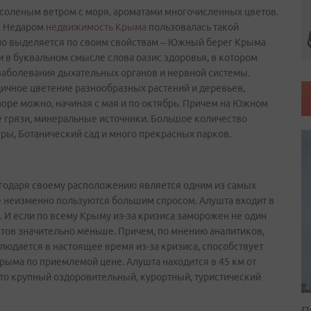
 соленым ветром с моря, ароматами многочисленных цветов.
я. Недаром
недвижимость Крыма
пользовалась такой
нно выделяется по своим свойствам – Южный берег Крыма
 и в буквальном смысле слова оазис здоровья, в котором
 заболевания дыхательных органов и нервной системы.
дичное цветение разнообразных растений и деревьев,
 море можно, начиная с мая и по октябрь. Причем на Южном
ые грязи, минеральные источники. Большое количество
уры, Ботанический сад и много прекрасных парков.
лагодаря своему расположению является одним из самых
 неизменно пользуются большим спросом. Алушта входит в
 И если по всему Крыму из-за кризиса заморожен не один
ктов значительно меньше. Причем, по мнению аналитиков,
людается в настоящее время из-за кризиса, способствует
рыма по приемлемой цене. Алушта находится в 45 км от
Это крупный оздоровительный, курортный, туристический
П