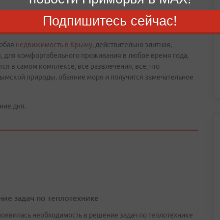
анной сигнализации.
Подпишитесь сейчас!
ством мастеров, поддержание в чистоте всего комплекса.
собая
недвижимость в Крыму
, действительно элитная,
я, для комфортабельного проживания в любое время года,
тся в самом комплексе, все развлечения, все, что
рымской природы, обаяние моря и получится замечательное
ние дня.
ие задач по теплотехнике
 появилась необходимость в решение задач по теплотехнике