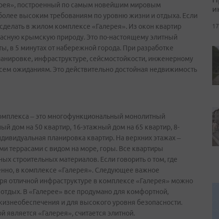
ерея», построенный по самым новейшим мировым
и
более высоким требованиям по уровню жизни и отдыха. Если
о сделать в жилом комплексе «Галерея». Из окон квартир
17
расную крымскую природу. Это по-настоящему элитный
ы, в 5 минутах от набережной города. При разработке
ланировке, инфраструктуре, сейсмостойкости, инженерному
 всем ожиданиям. Это действительно достойная недвижимость
комплекса – это многофункциональный монолитный
ый дом на 50 квартир, 16-этажный дом на 65 квартир, 8-
ндивидуальная планировка квартир. На верхних этажах –
и террасами с видом на море, горы. Все квартиры
х строительных материалов. Если говорить о том, где
ненно, в комплексе «Галерея». Следующее важное
аря отличной инфраструктуре в комплексе «Галерея» можно
а отдых. В «Галерее» все продумано для комфортной,
жизнеобеспечения и для высокого уровня безопасности.
 является «Галерея», считается элитной.