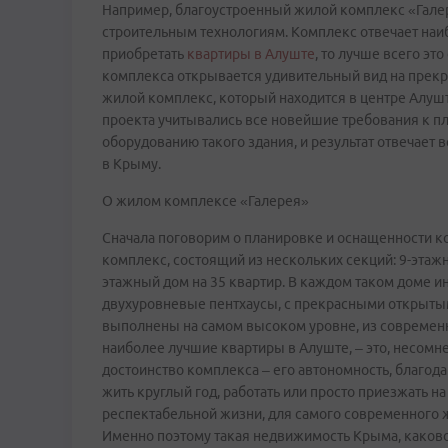
Например, благоустроенный жилой комплекс «Гал
строительным технологиям. Комплекс отвечает наи
приобретать
квартиры в Алуште
, то лучше всего эт
комплекса открывается удивительный вид на прек
жилой комплекс, который находится в центре Алушт
проекта учитывались все новейшие требования к п
оборудованию такого здания, и результат отвечает
в Крыму.
О жилом комплексе «Галерея»
Сначала поговорим о планировке и оснащенности 
комплекс, состоящий из нескольких секций: 9-этажн
этажный дом на 35 квартир. В каждом таком доме и
двухуровневые пентхаусы, с прекрасными открытым
выполнены на самом высоком уровне, из современны
наиболее лучшие квартиры в Алуште, – это, несом
достоинство комплекса – его автономность, благод
жить круглый год, работать или просто приезжать н
респектабельной жизни, для самого современного 
Именно поэтому такая недвижимость Крыма, каковой