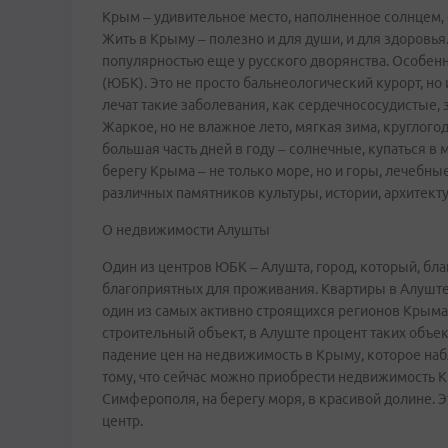
Крым – удивительное место, наполненное солнцем,
Жить в Крыму – полезно и для души, и для здоровь
популярностью еще у русского дворянства. Особе
(ЮБК). Это не просто бальнеологический курорт, но
лечат такие заболевания, как сердечнососудистые,
Жаркое, но не влажное лето, мягкая зима, круглого
большая часть дней в году – солнечные, купаться в
берегу Крыма – не только море, но и горы, лечебн
различных памятников культуры, истории, архитект
О недвижимости Алушты
Один из центров ЮБК – Алушта, город, который, б
благоприятных для проживания. Квартиры в Алуште
один из самых активно строящихся регионов Крыма.
строительный объект, в Алуште процент таких объе
падение цен на недвижимость в Крыму, которое наб
тому, что сейчас можно приобрести недвижимость К
Симферополя, на берегу моря, в красивой долине. 
центр.