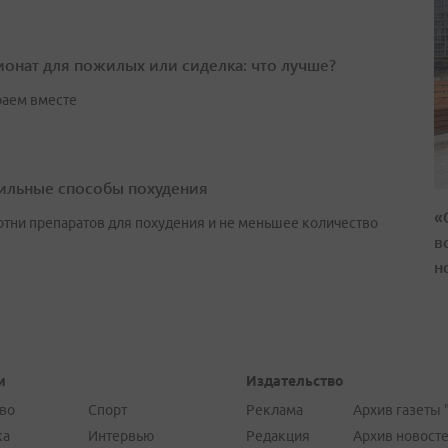
онат для пожилых или сиделка: что лучше?
аем вместе
ильные способы похудения
«
сотни препаратов для похудения и не меньшее количество
в
н
и
Издательство
во
Спорт
Реклама
Архив газеты 
ка
Интервью
Редакция
Архив новост