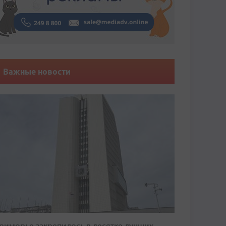
Важные новости
риморье закрепилось в десятке лучших