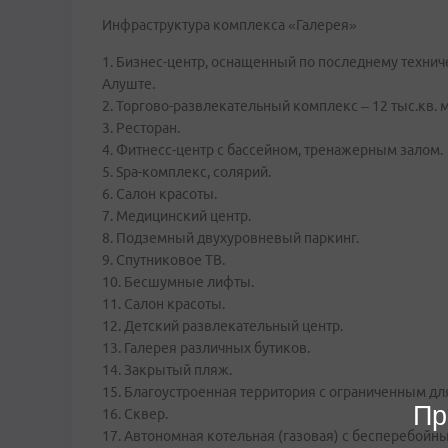
Инфраструктура комплекса «Галерея»
1. Бизнес-центр, оснащенный по последнему техни
Алуште.
2. Торгово-развлекательный комплекс – 12 тыс.кв. 
3. Ресторан.
4. Фитнесс-центр с бассейном, тренажерным залом.
5. Spa-комплекс, солярий.
6. Салон красоты.
7. Медицинский центр.
8. Подземный двухуровневый паркинг.
9. Спутниковое ТВ.
10. Бесшумные лифты.
11. Салон красоты.
12. Детский развлекательный центр.
13. Галерея различных бутиков.
14. Закрытый пляж.
15. Благоустроенная территория с ограниченным дл
Пр
16. Сквер.
17. Автономная котельная (газовая) с бесперебойн