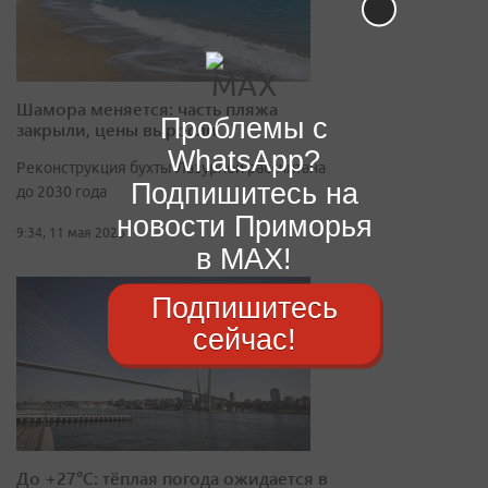
Шамора меняется: часть пляжа
Проблемы с
закрыли, цены выросли
WhatsApp?
Реконструкция бухты Лазурной рассчитана
Подпишитесь на
до 2030 года
новости Приморья
9:34, 11 мая 2026
в MAX!
Подпишитесь
сейчас!
До +27°C: тёплая погода ожидается в