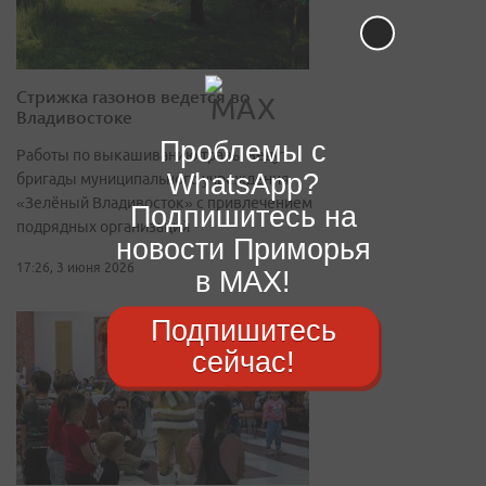
Стрижка газонов ведется во
Владивостоке
Проблемы с
Работы по выкашиванию травы ведут
WhatsApp?
бригады муниципального учреждения
«Зелёный Владивосток» с привлечением
Подпишитесь на
подрядных организаций
новости Приморья
17:26, 3 июня 2026
в MAX!
Подпишитесь
сейчас!