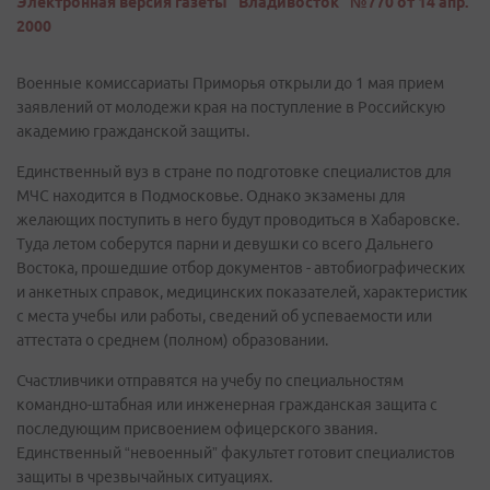
Электронная версия газеты "Владивосток" №770 от 14 апр.
2000
Военные комиссариаты Приморья открыли до 1 мая прием
заявлений от молодежи края на поступление в Российскую
академию гражданской защиты.
Единственный вуз в стране по подготовке специалистов для
МЧС находится в Подмосковье. Однако экзамены для
желающих поступить в него будут проводиться в Хабаровске.
Туда летом соберутся парни и девушки со всего Дальнего
Востока, прошедшие отбор документов - автобиографических
и анкетных справок, медицинских показателей, характеристик
с места учебы или работы, сведений об успеваемости или
аттестата о среднем (полном) образовании.
Счастливчики отправятся на учебу по специальностям
командно-штабная или инженерная гражданская защита с
последующим присвоением офицерского звания.
Единственный “невоенный” факультет готовит специалистов
защиты в чрезвычайных ситуациях.