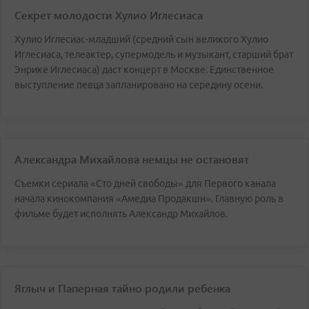
Секрет молодости Хулио Иглесиаса
Хулио Иглесиас-младший (средний сын великого Хулио
Иглесиаса, телеактер, супермодель и музыкант, старший брат
Энрике Иглесиаса) даст концерт в Москве. Единственное
выступление певца запланировано на середину осени.
Александра Михайлова немцы не остановят
Съемки сериала «Сто дней свободы» для Первого канала
начала кинокомпания «Амедиа Продакшн». Главную роль в
фильме будет исполнять Александр Михайлов.
Яглыч и Паперная тайно родили ребенка