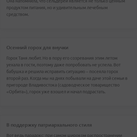
Она напомнила, что сельдерей является не только ценным
продуктом питания, но и удивительным лечебным
средством.
Осенний горох для внучки
Горох Таня любит. Но в пору его созревания этим летом
уехала в гости, поэтому даже попробовать не успела. Вот
бабушка и решила исправить ситуацию – посеяла горох
второй раз. Когда мы на днях побывали на даче этой семьи в
пригороде Владивостока (садоводческое товарищество
«Орбита»), горох уже взошел и начал подрастать.
В поддержку патриархального стиля
Вот ведь парадокс: при самом широком распространении