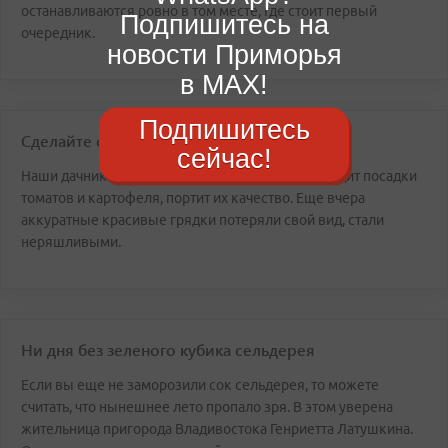
останавливаются ровно в том месте, где стоит первый
Подпишитесь на
очередник.
новости Приморья
в MAX!
Подпишитесь
Сделайте ставку на Посьет и Де-Фриз
сейчас!
Наши дачники чуть не плачут: фитофтороз не щадит посадки
томатов и картофеля, портит их качество. Еще вчера
аккуратные красивые грядки потеряли свой вид, стали
неряшливыми.
Ни дня без зеленого кубика сельдерея
Если вы еще не заморозили сок сельдерея, то можете
считать, что нынешнее лето пропало зря. В этом уверена
жительница пригорода Владивостока Генриетта Латушкина.