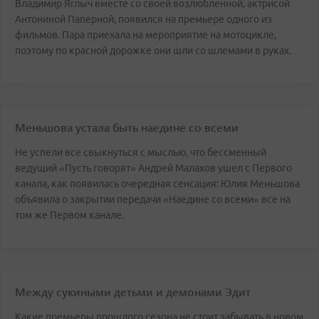
Владимир Яглыч вместе со своей возлюбленной, актрисой
Антониной Паперной, появился на премьере одного из
фильмов. Пара приехала на мероприятие на мотоцикле,
поэтому по красной дорожке они шли со шлемами в руках.
Меньшова устала быть наедине со всеми
Не успели все свыкнуться с мыслью, что бессменный
ведущий «Пусть говорят» Андрей Малахов ушел с Первого
канала, как появилась очередная сенсация: Юлия Меньшова
объявила о закрытии передачи «Наедине со всеми» все на
том же Первом канале.
Между сукиными детьми и демонами Эдит
Какие премьеры прошлого сезона не стоит забывать в новом