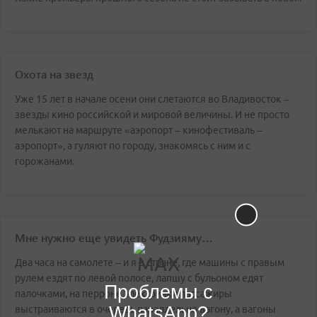
Охота на звезд
Уже 15 лет в начале осени они слетаются во Владивосток –
звезды кино российской и мировой величины. И не просто
мелькают на маршруте «аэропорт – кинофестиваль –
аэропорт», а гуляют по городу, знакомясь с ним и с
горожанами.
Мне нужно еще увидеть Фудзияму…
Два часа на самолете – и я в стране, где машины с правым
рулем ездят по левой полосе, лапшу с бульоном едят
Проблемы с
палочками, на перроне электрички пассажиры
WhatsApp?
выстраиваются в очередь параллельно вагону, а вагоны