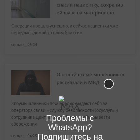
спасли пациентку, сохранив
ей шанс на материнство
Операция прошла успешно, и сейчас пациентка уже
вернулась домой к своим близким
сегодня, 05:24
О новой схеме мошенников
рассказали в МВД
Злоумышленники поочерёдно выдают себя за
оператора связи, «службу безопасности Госуслуг» и
Проблемы с
сотрудника Центрального банка, чтобы вывезти
сбережения
WhatsApp?
Подпишитесь на
сегодня, 04:25