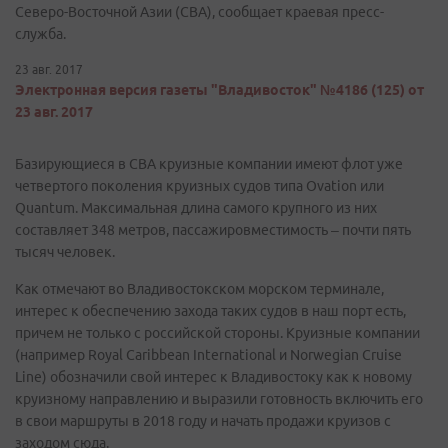
Северо-Восточной Азии (СВА), сообщает краевая пресс-
служба.
23 авг. 2017
Электронная версия газеты "Владивосток" №4186 (125) от
23 авг. 2017
Базирующиеся в СВА круизные компании имеют флот уже
четвертого поколения круизных судов типа Ovation или
Quantum. Максимальная длина самого крупного из них
составляет 348 метров, пассажировместимость – почти пять
тысяч человек.
Как отмечают во Владивостокском морском терминале,
интерес к обеспечению захода таких судов в наш порт есть,
причем не только с российской стороны. Круизные компании
(например Royal Caribbean International и Norwegian Cruise
Line) обозначили свой интерес к Владивостоку как к новому
круизному направлению и выразили готовность включить его
в свои маршруты в 2018 году и начать продажи круизов с
заходом сюда.