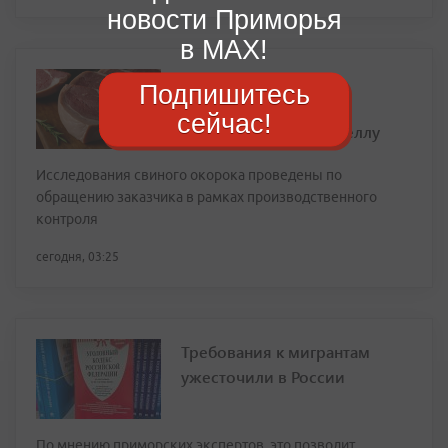
новости Приморья
в MAX!
Опасная находка: в
Подпишитесь
приморской свинине
сейчас!
обнаружили сальмонеллу
Исследования свиного окорока проведены по
обращению заказчика в рамках производственного
контроля
сегодня, 03:25
Требования к мигрантам
ужесточили в России
По мнению приморских экспертов, это позволит