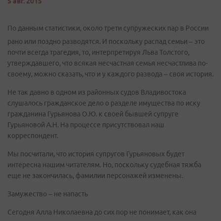
5 авг. 2015
По данным статистики, около трети супружеских пар в России
рано или поздно разводятся. И поскольку распад семьи – это
почти всегда трагедия, то, интерпретируя Льва Толстого,
утверждавшего, что всякая несчастная семья несчастлива по-
своему, можно сказать, что и у каждого развода – своя история.
Не так давно в одном из районных судов Владивостока
слушалось гражданское дело о разделе имущества по иску
гражданина Гурьянова О.Ю. к своей бывшей супруге
Гурьяновой А.Н. На процессе присутствовал наш
корреспондент.
Мы посчитали, что история супругов Гурьяновых будет
интересна нашим читателям. Но, поскольку судебная тяжба
еще не закончилась, фамилии персонажей изменены.
Замужество – не напасть
Сегодня Алла Николаевна до сих пор не понимает, как она