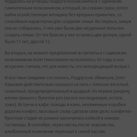
поддалась на уговоры подруги познакомиться с одиноким
симпатичным полковником, который, по словам свахи, хотел
найти хозяйственную женщину без вредных привычек, со
спокойным характером для создания семьи. Во-первых, замуж
она не собиралась. У нее уже были две неудачные попытки
создать семью. От тех браков у нее остались две дочери, одной
было 17 лет, другой 12.
Во-вторых, на момент предложения встретиться с одиноким
полковником Алле Николаевне исполнилось 42 года, и она
искренне считала, что для невесты это неподходящий возраст.
И все-таки свидание состоялось. Подруга не обманула, Олег
Юрьевич действительно оказался на пять с плюсом: веселый,
галантный, предупредительный и щедрый. На первое рандеву
жених пришел с букетом роз (на все последующие, кстати,
тоже). Встречи в кафе, походы в кино, неизменные коробки
дорогих конфет, ласковые слова сделали свое дело: конфетно-
букетная стадия их романа закончилась койкой в номере
гостиницы. В сентябре, через месяц после знакомства,
влюбленный полковник переехал к своей пассии.