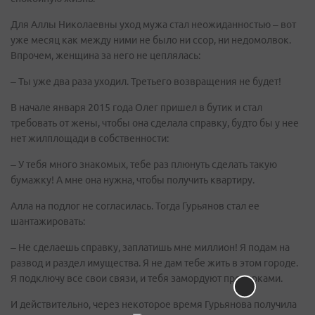
Для Аллы Николаевны уход мужа стал неожиданностью – вот
уже месяц как между ними не было ни ссор, ни недомолвок.
Впрочем, женщина за него не цеплялась:
– Ты уже два раза уходил. Третьего возвращения не будет!
В начале января 2015 года Олег пришел в бутик и стал
требовать от жены, чтобы она сделала справку, будто бы у нее
нет жилплощади в собственности:
– У тебя много знакомых, тебе раз плюнуть сделать такую
бумажку! А мне она нужна, чтобы получить квартиру.
Алла на подлог не согласилась. Тогда Гурьянов стал ее
шантажировать:
– Не сделаешь справку, заплатишь мне миллион! Я подам на
развод и раздел имущества. Я не дам тебе жить в этом городе.
Я подключу все свои связи, и тебя замордуют проверками.
И действительно, через некоторое время Гурьянова получила