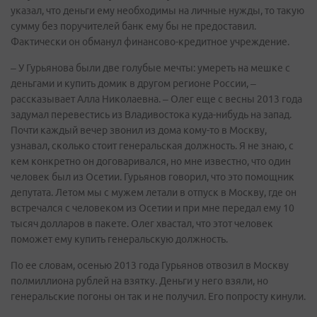
указал, что деньги ему необходимы на личные нужды, то такую
сумму без поручителей банк ему бы не предоставил.
Фактически он обманул финансово-кредитное учреждение.
– У Гурьянова были две голубые мечты: умереть на мешке с
деньгами и купить домик в другом регионе России, –
рассказывает Алла Николаевна. – Олег еще с весны 2013 года
задумал перевестись из Владивостока куда-нибудь на запад.
Почти каждый вечер звонил из дома кому-то в Москву,
узнавал, сколько стоит генеральская должность. Я не знаю, с
кем конкретно он договаривался, но мне известно, что один
человек был из Осетии. Гурьянов говорил, что это помощник
депутата. Летом мы с мужем летали в отпуск в Москву, где он
встречался с человеком из Осетии и при мне передал ему 10
тысяч долларов в пакете. Олег хвастал, что этот человек
поможет ему купить генеральскую должность.
По ее словам, осенью 2013 года Гурьянов отвозил в Москву
полмиллиона рублей на взятку. Деньги у него взяли, но
генеральские погоны он так и не получил. Его попросту кинули.