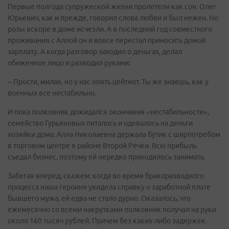
Первые полгода супружеской жизни пролетели как сон. Олег
Юрьевич, как и прежде, говорил слова любви и был нежен. Но
розы вскоре в доме исчезли. А в последний год совместного
проживания с Аллой он и вовсе перестал приносить домой
зарплату. А когда разговор заходил о деньгах, делал
обиженное лицо и разводил руками:
– Прости, милая, но у нас опять цейтнот. Ты же знаешь, как у
военных все нестабильно.
И пока полковник дожидался окончания «нестабильности»,
семейство Гурьяновых питалось и одевалось на деньги
хозяйки дома. Алла Николаевна держала бутик с ширпотребом
в торговом центре в районе Второй Речки. Всю прибыль
съедал бизнес, поэтому ей нередко приходилось занимать.
Забегая вперед, скажем: когда во время бракоразводного
процесса наша героиня увидела справку о заработной плате
бывшего мужа, ей едва не стало дурно. Оказалось, что
ежемесячно со всеми накрутками полковник получал на руки
около 160 тысяч рублей. Причем без каких-либо задержек.