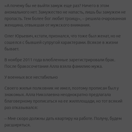
«А почему бы не выйти замуж еще раз? Ничего в этом
аномального нет. Замужество не напасть, лишь бы замужем не
пропасть. Тем более бог любит троицу», – решила очарованная
женщина, отвыкшая от мужского внимания.
Олег Юрьевич, кстати, признался, что тоже был женат, но не
сошелся с бывшей супругой характерами. Всякое в жизни
бывает.
В ноябре 2011 года влюбленные зарегистрировали брак.
После бракосочетания Алла взяла фамилию мужа.
У военных все нестабильно
Своего жилья полковник не имел, поэтому прописан был у
знакомых. Алла Николаевна неоднократно предлагала
благоверному прописаться на ее жилплощади, но тот всякий
раз отказывался:
– Мне скоро должны дать квартиру на работе. Получу, будем
расширяться.