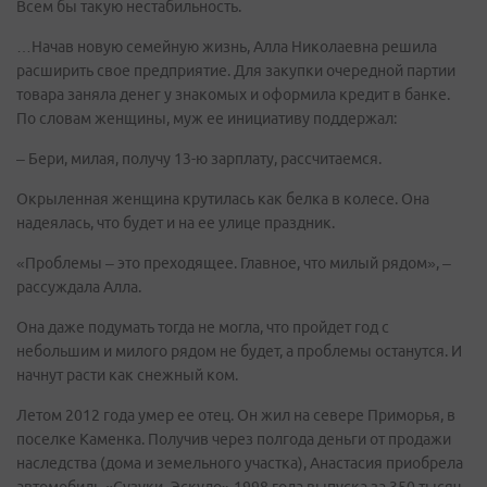
Всем бы такую нестабильность.
…Начав новую семейную жизнь, Алла Николаевна решила
расширить свое предприятие. Для закупки очередной партии
товара заняла денег у знакомых и оформила кредит в банке.
По словам женщины, муж ее инициативу поддержал:
– Бери, милая, получу 13-ю зарплату, рассчитаемся.
Окрыленная женщина крутилась как белка в колесе. Она
надеялась, что будет и на ее улице праздник.
«Проблемы – это преходящее. Главное, что милый рядом», –
рассуждала Алла.
Она даже подумать тогда не могла, что пройдет год с
небольшим и милого рядом не будет, а проблемы останутся. И
начнут расти как снежный ком.
Летом 2012 года умер ее отец. Он жил на севере Приморья, в
поселке Каменка. Получив через полгода деньги от продажи
наследства (дома и земельного участка), Анастасия приобрела