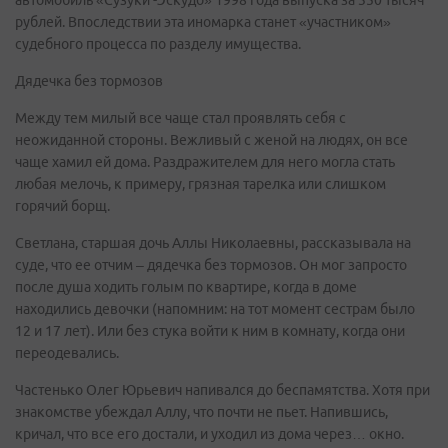
автомобиль «Сузуки -Эскудо» 1998 года выпуска за 350 тысяч
рублей. Впоследствии эта иномарка станет «участником»
судебного процесса по разделу имущества.
Дядечка без тормозов
Между тем милый все чаще стал проявлять себя с
неожиданной стороны. Вежливый с женой на людях, он все
чаще хамил ей дома. Раздражителем для него могла стать
любая мелочь, к примеру, грязная тарелка или слишком
горячий борщ.
Светлана, старшая дочь Аллы Николаевны, рассказывала на
суде, что ее отчим – дядечка без тормозов. Он мог запросто
после душа ходить голым по квартире, когда в доме
находились девочки (напомним: на тот момент сестрам было
12 и 17 лет). Или без стука войти к ним в комнату, когда они
переодевались.
Частенько Олег Юрьевич напивался до беспамятства. Хотя при
знакомстве убеждал Аллу, что почти не пьет. Напившись,
кричал, что все его достали, и уходил из дома через… окно.