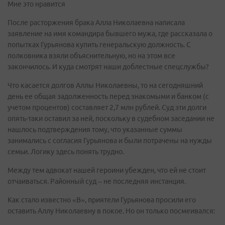
Мне это нравится
После расторжения брака Алла Николаевна написала
заявление на имя командира бывшего мужа, где рассказала о
попытках Гурьянова купить генеральскую должность. С
полковника взяли объяснительную, но на этом все
закончилось. И куда смотрят наши доблестные спецслужбы?
Что касается долгов Аллы Николаевны, то на сегодняшний
день ее общая задолженность перед знакомыми и банком (с
учетом процентов) составляет 2,7 млн рублей. Суд эти долги
опять-таки оставил за ней, поскольку в судебном заседании не
нашлось подтверждения тому, что указанные суммы
занимались с согласия Гурьянова и были потрачены на нужды
семьи. Логику здесь понять трудно.
Между тем адвокат нашей героини убежден, что ей не стоит
отчаиваться. Районный суд – не последняя инстанция.
Как стало известно «В», приятели Гурьянова просили его
оставить Аллу Николаевну в покое. Но он только посмеивался: