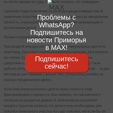
по почте письмо из суда, где было сказано, что гражданин
Гурьянов подал заявление на развод и раздел имущества. В
Проблемы с
заявлении Алла Николаевна была выставлена как аморальная
личность, злоупотребляющая алкоголем, не занимающаяся
WhatsApp?
воспитанием детей.
Подпишитесь на
Почем генеральские погоны?
новости Приморья
в MAX!
При разделе имущества суд повесил коммунальные долги на
ответчицу. Она ответственный квартиросъемщик, ей и платить
Подпишитесь
по счетам. Кроме того, суд разделил между бывшими
супругами в равных долях долг по кредиту на сумму 1 млн
сейчас!
рублей, который Гурьянов оформил в одном из банков… за два
месяца до расставания с женой. Что, согласитесь, похоже на
хорошо продуманную аферу.
Алла Николаевна узнала о долгах мужа только в ходе
бракоразводного процесса. Она заявила, что письменного
согласия на кредит не давала. В заявлении на получение
кредита Гурьянов написал, что деньги ему необходимы для
покупки земельного участка. На суде пояснил, что если бы он