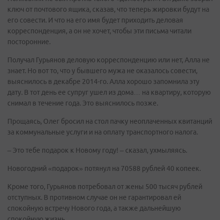
ключ от почтового ящика, сказав, что теперь жировки будут на
его совести. И что на его имя будет приходить деловая
корреспонденция, а он не хочет, чтобы эти письма читали
посторонние.
Получал Гурьянов деловую корреспонденцию или нет, Алла не
знает. Но вот то, что у бывшего мужа не оказалось совести,
выяснилось в декабре 2014-го. Алла хорошо запомнила эту
дату. В тот день ее супруг ушел из дома… на квартиру, которую
снимал в течение года. Это выяснилось позже.
Прощаясь, Олег бросил на стол пачку неоплаченных квитанций
за коммунальные услуги и на оплату транспортного налога.
– Это тебе подарок к Новому году! – сказал, ухмыляясь.
Новогодний «подарок» потянул на 70588 рублей 40 копеек.
Кроме того, Гурьянов потребовал от жены 500 тысяч рублей
отступных. В противном случае он не гарантировал ей
спокойную встречу Нового года, а также дальнейшую
спокойную жизнь.