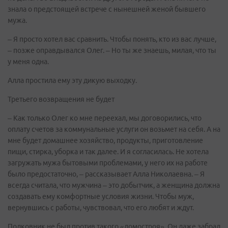
знала о предстоящей встрече с нынешней женой бывшего
мужа.
– Я просто хотел вас сравнить. Чтобы понять, кто из вас лучше,
– позже оправдывался Олег. – Но ты же знаешь, милая, что ты
у меня одна.
Алла простила ему эту дикую выходку.
Третьего возвращения не будет
– Как только Олег ко мне переехал, мы договорились, что
оплату счетов за коммунальные услуги он возьмет на себя. А на
мне будет домашнее хозяйство, продукты, приготовление
пищи, стирка, уборка и так далее. И я согласилась. Не хотела
загружать мужа бытовыми проблемами, у него их на работе
было предостаточно, – рассказывает Алла Николаевна. – Я
всегда считала, что мужчина – это добытчик, а женщина должна
создавать ему комфортные условия жизни. Чтобы муж,
вернувшись с работы, чувствовал, что его любят и ждут.
Полковник не был против такого «домостроя». Он даже забрал