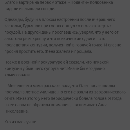
Благо квартира на первом этаже. «Подвиги» полковника
видели и слышали соседи.
Однажды, будучи в плохом настроении после вчерашнего
застолья, Гурьянов при гостях стянул со стола скатерть с
посудой. На другой день, проспавшись, уверял, что у него от
алкоголя рвет крышу и что психические сдвиги – это
последствия контузии, полученной в горячей точке. И слезно
просил простить его. Жена жалела и прощала.
Позже в военной прокуратуре ей сказали, что никакой
контузии у бывшего супруга нет. Иначе бы его давно
комиссовали.
– Мне еще его мама рассказывала, что Олег после школы
поступал в летное училище, но его не взяли из-за хронического
отита. Из-за этого у него периодически болела голова. Я тогда
на ее слова не обратила внимания, – вспоминает Алла
Николаевна.
Кто из вас лучше