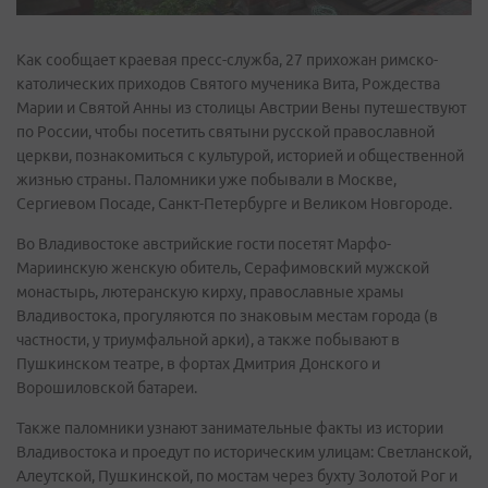
Как сообщает краевая пресс-служба, 27 прихожан римско-
католических приходов Святого мученика Вита, Рождества
Марии и Святой Анны из столицы Австрии Вены путешествуют
по России, чтобы посетить святыни русской православной
церкви, познакомиться с культурой, историей и общественной
жизнью страны. Паломники уже побывали в Москве,
Сергиевом Посаде, Санкт-Петербурге и Великом Новгороде.
Во Владивостоке австрийские гости посетят Марфо-
Мариинскую женскую обитель, Серафимовский мужской
монастырь, лютеранскую кирху, православные храмы
Владивостока, прогуляются по знаковым местам города (в
частности, у триумфальной арки), а также побывают в
Пушкинском театре, в фортах Дмитрия Донского и
Ворошиловской батареи.
Также паломники узнают занимательные факты из истории
Владивостока и проедут по историческим улицам: Светланской,
Алеутской, Пушкинской, по мостам через бухту Золотой Рог и