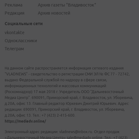
Реклама
Архив газеты "Владивосток"
Редакция
Архив новостей
Социальные сети
vkontakte
Одноклассники
Телеграм
На данном сайте распространяется информация сетевого издания
"VLADNEWS" - свидетельство о регистрации СМИ ЭЛ № ФС 77 - 72742,
выдано Федеральной службой по надзору в сфере связи,
информационных технологий и массовых коммуникаций
(Роскомнадзор) 17 мая 2018 г. Учредитель ООО "Дальневосточный
Медиа Центр". 690091, Приморский край, г. Владивосток, ул. Уборевича,
д.20А, офис 13. Главный редактор Юркевич Дмитрий Юрьевич. Адрес
редакции: 690091, Приморский край, г. Владивосток, ул. Уборевича,
д.20А, офис 13. Тел.: +7 (423) 2-415-600.
https://mediadv.online/
Электронный адрес редакции: vladnews@inbox.ru. Отдел продаж
«Дальневосточный Медиа Центр» sale@mediadv.online. Тел.: +7 (423)