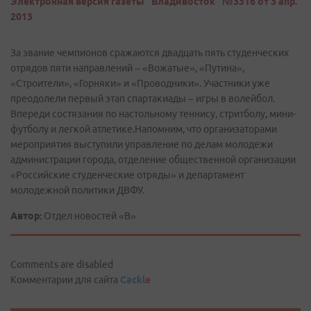
Электронная версия газеты "Владивосток" №3316 от 3 апр.
2013
За звание чемпионов сражаются двадцать пять студенческих
отрядов пяти направлений – «Вожатые», «Путина»,
«Строители», «Горняки» и «Проводники». Участники уже
преодолели первый этап спартакиады – игры в волейбол.
Впереди состязания по настольному теннису, стритболу, мини-
футболу и легкой атлетике.Напомним, что организаторами
мероприятия выступили управление по делам молодежи
администрации города, отделение общественной организации
«Российские студенческие отряды» и департамент
молодежной политики ДВФУ.
Автор:
Отдел новостей «В»
Comments are disabled
Комментарии для сайта
Cackl
e