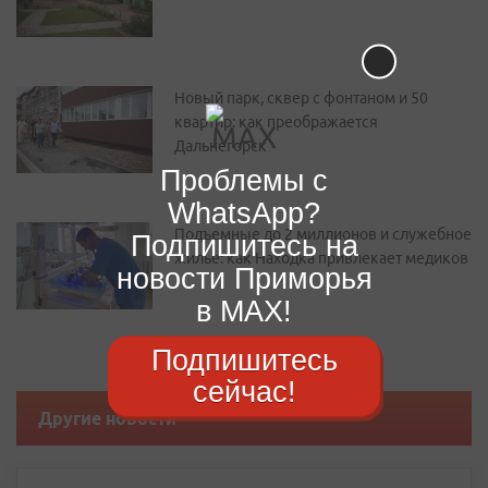
Новый парк, сквер с фонтаном и 50
квартир: как преображается
Дальнегорск
Проблемы с
WhatsApp?
Подъемные до 2 миллионов и служебное
Подпишитесь на
жилье: как Находка привлекает медиков
новости Приморья
в MAX!
Подпишитесь
сейчас!
Другие новости