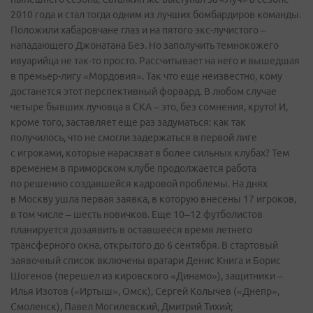
2010 года и стал тогда одним из лучших бомбардиров команды.
Положили хабаровчане глаз и на пятого экс-лучистого –
нападающего Джонатана Беэ. Но заполучить темнокожего
ивуарийца не так-то просто. Рассчитывает на него и вышедшая
в премьер-лигу «Мордовия». Так что еще неизвестно, кому
достанется этот перспективный форвард. В любом случае
четыре бывших лучовца в СКА – это, без сомнения, круто! И,
кроме того, заставляет еще раз задуматься: как так
получилось, что не смогли задержаться в первой лиге
с игроками, которые нарасхват в более сильных клубах? Тем
временем в приморском клубе продолжается работа
по решению создавшейся кадровой проблемы. На днях
в Москву ушла первая заявка, в которую внесены 17 игроков,
в том числе – шесть новичков. Еще 10–12 футболистов
планируется дозаявить в оставшееся время летнего
трансферного окна, открытого до 6 сентября. В стартовый
заявочный список включены вратари Денис Книга и Борис
Шогенов (перешел из кировского «Динамо»), защитники –
Илья Изотов («Иртыш», Омск), Сергей Колычев («Днепр»,
Смоленск), Павел Могилевский, Дмитрий Тихий;