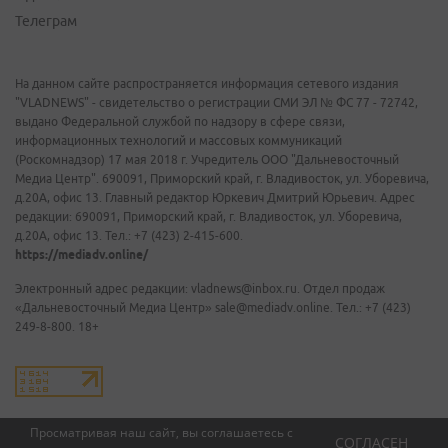
Телеграм
На данном сайте распространяется информация сетевого издания
"VLADNEWS" - свидетельство о регистрации СМИ ЭЛ № ФС 77 - 72742,
выдано Федеральной службой по надзору в сфере связи,
информационных технологий и массовых коммуникаций
(Роскомнадзор) 17 мая 2018 г. Учредитель ООО "Дальневосточный
Медиа Центр". 690091, Приморский край, г. Владивосток, ул. Уборевича,
д.20А, офис 13. Главный редактор Юркевич Дмитрий Юрьевич. Адрес
редакции: 690091, Приморский край, г. Владивосток, ул. Уборевича,
д.20А, офис 13. Тел.: +7 (423) 2-415-600.
https://mediadv.online/
Электронный адрес редакции: vladnews@inbox.ru. Отдел продаж
«Дальневосточный Медиа Центр» sale@mediadv.online. Тел.: +7 (423)
249-8-800. 18+
Просматривая наш сайт, вы соглашаетесь с
СОГЛАСЕН