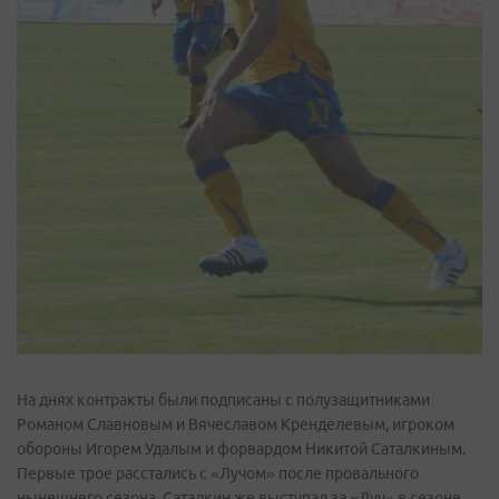
На днях контракты были подписаны с полузащитниками
Романом Славновым и Вячеславом Кренделевым, игроком
обороны Игорем Удалым и форвардом Никитой Саталкиным.
Первые трое расстались с «Лучом» после провального
нынешнего сезона, Саталкин же выступал за «Луч» в сезоне