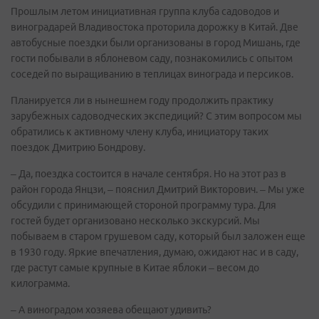
Прошлым летом инициативная группа клуба садоводов и
виноградарей Владивостока проторила дорожку в Китай. Две
автобусные поездки были организованы в город Мишань, где
гости побывали в яблоневом саду, познакомились с опытом
соседей по выращиванию в теплицах винограда и персиков.
Планируется ли в нынешнем году продолжить практику
зарубежных садоводческих экспедиций? С этим вопросом мы
обратились к активному члену клуба, инициатору таких
поездок Дмитрию Бондрову.
– Да, поездка состоится в начале сентября. Но на этот раз в
район города Янцзи, – пояснил Дмитрий Викторович. – Мы уже
обсудили с принимающей стороной программу тура. Для
гостей будет организовано несколько экскурсий. Мы
побываем в старом грушевом саду, который был заложен еще
в 1930 году. Яркие впечатления, думаю, ожидают нас и в саду,
где растут самые крупные в Китае яблоки – весом до
килограмма.
– А виноградом хозяева обещают удивить?