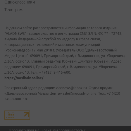
Одноклассники
Телеграм
На данном сайте распространяется информация сетевого издания
"VLADNEWS" - свидетельство о регистрации СМИ ЭЛ № ФС 77 - 72742,
выдано Федеральной службой по надзору в сфере связи,
информационных технологий и массовых коммуникаций
(Роскомнадзор) 17 мая 2018 г. Учредитель ООО "Дальневосточный
Медиа Центр". 690091, Приморский край, г. Владивосток, ул. Уборевича,
д.20А, офис 13. Главный редактор Юркевич Дмитрий Юрьевич. Адрес
редакции: 690091, Приморский край, г. Владивосток, ул. Уборевича,
д.20А, офис 13. Тел.: +7 (423) 2-415-600.
https://mediadv.online/
Электронный адрес редакции: vladnews@inbox.ru. Отдел продаж
«Дальневосточный Медиа Центр» sale@mediadv.online. Тел.: +7 (423)
249-8-800. 18+
Просматривая наш сайт, вы соглашаетесь с