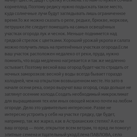
начнут цвести, дадут стрелку и семена. Но нам-то нужен сочный
корнеплод. Поэтому редису нужно подыскать такое место,
куда солнечные лучи будут заглядывать лишь ограниченное
время.То же можно сказать о репе, редьке, брюкве, моркови,
петрушке.Не следует помещать на самых освещённых
участках огорода лук и чеснок. Меньше поднимется над
грядкой стрелок с цветками. Хороший урожай укропа и салата
можно получить лишь на притенённых участках огорода.Если
ваш участок расположен недалеко от реки, пруда, нужно
помнить, что вода медленно нагревается и так же медленно
остывает. Поэтому весной ваш огород будет часто страдать от
ночных заморозков: весной у воды всегда бывает гораздо
холодней, чем на открытом возвышенном месте. Но зато в
начале осени река, озеро выручат ваш огород, сюда дольше не
заглянут осенние холода.Создать необходимый микроклимат
для выращивания тех или иных овощей можно почти на любом
огороде. Дело это удивительно интересное. Разве не
интересно устроить у себя на участке грядку, где будет,
например, так же жарко, как в Астраханских степях? А если
ваш огород — поле, открытое всем ветрам, то вряд ли помогут
элитные семена и тщательный уход.Елена ПАВЛОВА, село