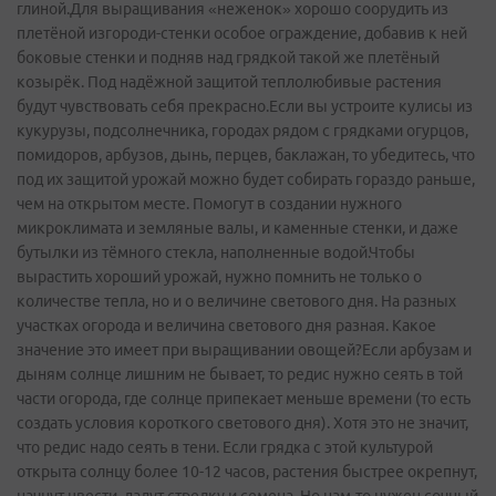
глиной.Для выращивания «неженок» хорошо соорудить из
плетёной изгороди-стенки особое ограждение, добавив к ней
боковые стенки и подняв над грядкой такой же плетёный
козырёк. Под надёжной защитой теплолюбивые растения
будут чувствовать себя прекрасно.Если вы устроите кулисы из
кукурузы, подсолнечника, городах рядом с грядками огурцов,
помидоров, арбузов, дынь, перцев, баклажан, то убедитесь, что
под их защитой урожай можно будет собирать гораздо раньше,
чем на открытом месте. Помогут в создании нужного
микроклимата и земляные валы, и каменные стенки, и даже
бутылки из тёмного стекла, наполненные водой.Чтобы
вырастить хороший урожай, нужно помнить не только о
количестве тепла, но и о величине светового дня. На разных
участках огорода и величина светового дня разная. Какое
значение это имеет при выращивании овощей?Если арбузам и
дыням солнце лишним не бывает, то редис нужно сеять в той
части огорода, где солнце припекает меньше времени (то есть
создать условия короткого светового дня). Хотя это не значит,
что редис надо сеять в тени. Если грядка с этой культурой
открыта солнцу более 10-12 часов, растения быстрее окрепнут,