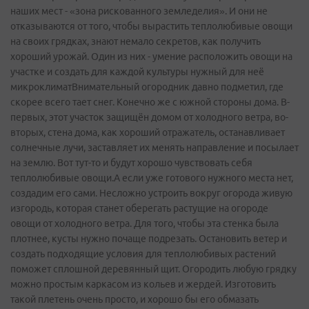
наших мест - «зона рискованного земледелия». И они не
отказываются от того, чтобы вырастить теплолюбивые овощи
на своих грядках, знают немало секретов, как получить
хороший урожай. Один из них - умение расположить овощи на
участке и создать для каждой культуры нужный для неё
микроклиматВнимательный огородник давно подметил, где
скорее всего тает снег. Конечно же с южной стороны дома. В-
первых, этот участок защищён домом от холодного ветра, во-
вторых, стена дома, как хороший отражатель, останавливает
солнечные лучи, заставляет их менять направление и посылает
на землю. Вот тут-то и будут хорошо чувствовать себя
теплолюбивые овощи.А если уже готового нужного места нет,
создадим его сами. Несложно устроить вокруг огорода живую
изгородь, которая станет оберегать растущие на огороде
овощи от холодного ветра. Для того, чтобы эта стенка была
плотнее, кусты нужно почаще подрезать. Остановить ветер и
создать подходящие условия для теплолюбивых растений
поможет сплошной деревянный щит. Огородить любую грядку
можно простым каркасом из кольев и жердей. Изготовить
такой плетень очень просто, и хорошо бы его обмазать