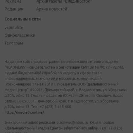
Реклама
Архив газеты "Владивосток"
Редакция
Архив новостей
Социальные сети
vkontakte
Одноклассники
Телеграм
На данном сайте распространяется информация сетевого издания
"VLADNEWS" - свидетельство о регистрации СМИ ЭЛ № ФС 77 - 72742,
выдано Федеральной службой по надзору в сфере связи,
информационных технологий и массовых коммуникаций
(Роскомнадзор) 17 мая 2018 г. Учредитель ООО "Дальневосточный
Медиа Центр". 690091, Приморский край, г. Владивосток, ул. Уборевича,
д.20А, офис 13. Главный редактор Юркевич Дмитрий Юрьевич. Адрес
редакции: 690091, Приморский край, г. Владивосток, ул. Уборевича,
д.20А, офис 13. Тел.: +7 (423) 2-415-600.
https://mediadv.online/
Электронный адрес редакции: vladnews@inbox.ru. Отдел продаж
«Дальневосточный Медиа Центр» sale@mediadv.online. Тел.: +7 (423)