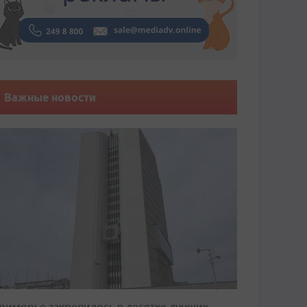
Важные новости
риморье закрепилось в десятке лучших