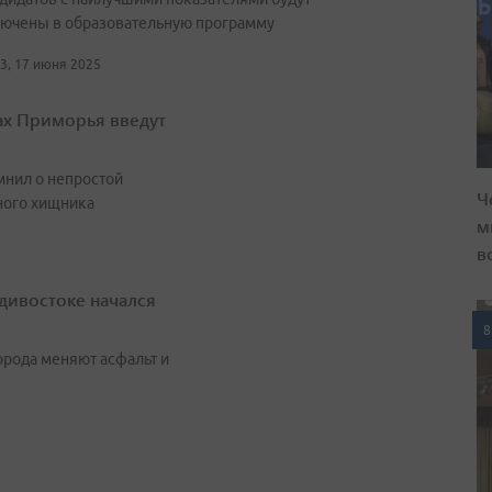
ючены в образовательную программу
33, 17 июня 2025
лах Приморья введут
мнил о непростой
Ч
ного хищника
м
в
дивостоке начался
8
орода меняют асфальт и