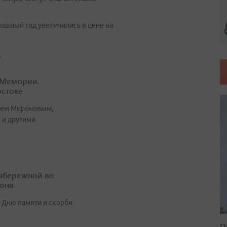
рошлый год увеличились в цене на
5
 Мемории.
остоке
ием Мироновым,
 и другими
абережной во
июня
 Дню памяти и скорби
П