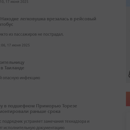
:10, 17 июня 2025
 Находке легковушка врезалась в рейсовый
втобус
икто из пассажиров не пострадал.
:06, 17 июня 2025
жительницу
 в Таиланде
ой опасную инфекцию
у в подшефном Приморью Торезе
монтировали раньше срока
с подрядчик устраняет замечания технадзора и
ит исполнительную документацию