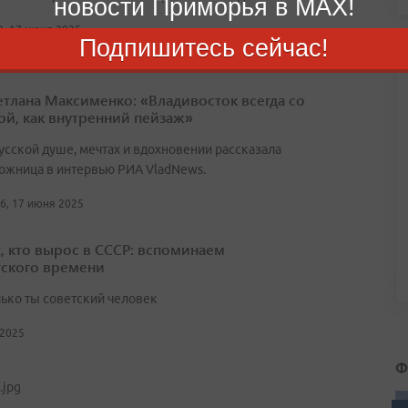
новости Приморья в MAX!
2, 17 июня 2025
Подпишитесь сейчас!
етлана Максименко: «Владивосток всегда со
ой, как внутренний пейзаж»
усской душе, мечтах и вдохновении рассказала
ожница в интервью РИА VladNews.
16, 17 июня 2025
х, кто вырос в СССР: вспоминаем
тского времени
лько ты советский человек
 2025
Ф