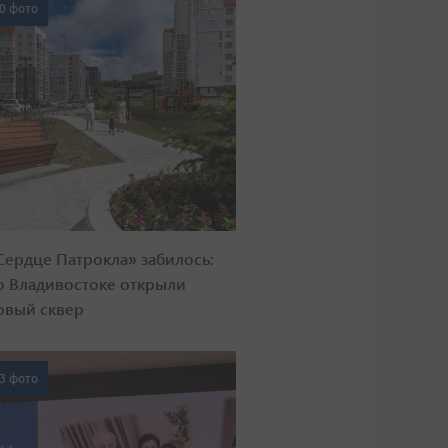
0 фото
Сердце Патрокла» забилось:
о Владивостоке открыли
овый сквер
3 фото