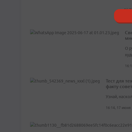
16:2
Св
мн
О р
худ
16:
Тест для те
факту сове
Узнай, наско
16:14, 17 июня