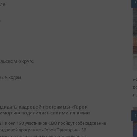
2
сле
й
ольском округе
ным ходом
«
в
н
ндидаты кадровой программы «Герои
иморья» поделились своими плпнами
2
21 июня 150 участников СВО пройдут собеседование
кадровой программе «Герои Приморья», 50
дидатов с наилучшими показателями будут