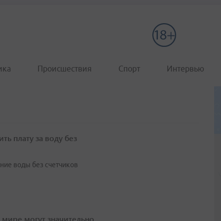
ика
Происшествия
Спорт
Интервью
ть плату за воду без
ение воды без счетчиков
в мире могут значительно