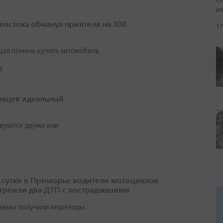
и
востока обманул приятеля на 300
17
ал помочь купить автомобиль
5
окцев идеальный
вуются двумя или
 сутки в Приморье водители мотоциклов
троили два ДТП с пострадавшими
авмы получили пешеходы.