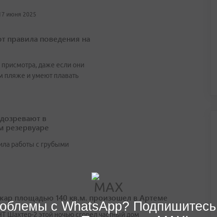
 17 июня 2025
 правила поведения на
 присмотра, даже если они
м пляже и умеют плавать
дозревают в
м резервуаре
ила работы с грубыми
ар площадью 140 кв.м. произошел в Артеме
облемы с WhatsApp? Подпишитесь
НТ Шахтер-2 этой ночью сгорел частный дом