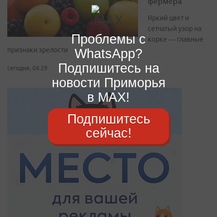
фермера
Яркий цвет и
сетчатый узор на
Проблемы с
корке — главные
признаки зрелости
WhatsApp?
Подпишитесь на
сегодня, 04:29
новости Приморья
в MAX!
Подпишитесь
сейчас!