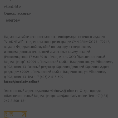
vkontakte
Одноклассники
Телеграм
На данном сайте распространяется информация сетевого издания
"VLADNEWS" - свидетельство о регистрации СМИ ЭЛ № ФС 77 - 72742,
выдано Федеральной службой по надзору в сфере связи,
информационных технологий и массовых коммуникаций
(Роскомнадзор) 17 мая 2018 г. Учредитель ООО "Дальневосточный
Медиа Центр". 690091, Приморский край, г. Владивосток, ул. Уборевича,
д.20А, офис 13. Главный редактор Юркевич Дмитрий Юрьевич. Адрес
редакции: 690091, Приморский край, г. Владивосток, ул. Уборевича,
д.20А, офис 13. Тел.: +7 (423) 2-415-600.
https://mediadv.online/
Электронный адрес редакции: vladnews@inbox.ru. Отдел продаж
«Дальневосточный Медиа Центр» sale@mediadv.online. Тел.: +7 (423)
249-8-800. 18+