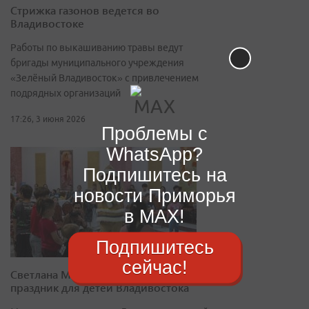
Стрижка газонов ведется во
Владивостоке
Работы по выкашиванию травы ведут
бригады муниципального учреждения
«Зелёный Владивосток» с привлечением
подрядных организаций
17:26, 3 июня 2026
Проблемы с
WhatsApp?
Подпишитесь на
новости Приморья
в MAX!
Подпишитесь
сейчас!
Светлана Морозова организовала
праздник для детей Владивостока