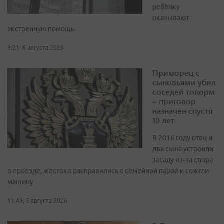
ребёнку
оказывают
экстренную помощь
9:21, 6 августа 2026
Приморец с
сыновьями убил
соседей топорм
– приговор
назначен спустя
10 лет
В 2016 году отец и
два сына устроили
засаду из‑за спора
о проезде, жестоко расправились с семейной парой и сожгли
машину
11:49, 5 августа 2026