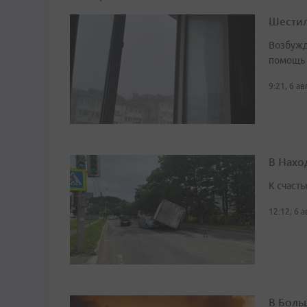
Шестил
Возбужд
помощь
9:21, 6 а
В Нахо
К счасть
12:12, 6 
В Боль