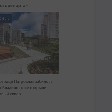
оторепортаж
0 фото
Сердце Патрокла» забилось:
о Владивостоке открыли
овый сквер