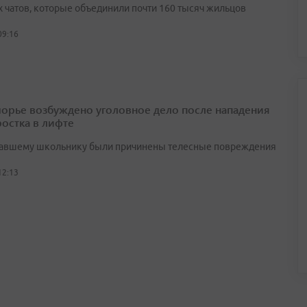
 чатов, которые объединили почти 160 тысяч жильцов
09:16
орье возбуждено уголовное дело после нападения
ростка в лифте
авшему школьнику были причинены телесные повреждения
12:13