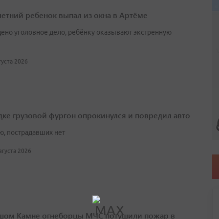
етний ребенок выпал из окна в Артёме
ено уголовное дело, ребёнку оказывают экстренную
вгуста 2026
дке грузовой фургон опрокинулся и повредил авто
ю, пострадавших нет
августа 2026
шом Камне огнеборцы МЧС потушили пожар в