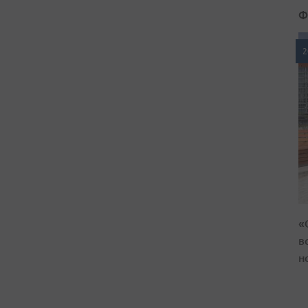
Ф
2
«
в
н