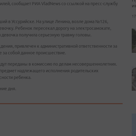
илей, сообщает РИА VladNews со ссылкой на пресс-службу
и
17
ий в Уссурийске. На улице Ленина, возле дома №126,
евочку. Ребенок пересекал дорогу на электросамокате,
и девочка получила серьезную травму головы.
дения, привлечен к административной ответственности за
 за собой данное происшествие.
удут переданы в комиссию по делам несовершеннолетних.
на предмет надлежащего исполнения родительских
сности ребенка.
ние дня.