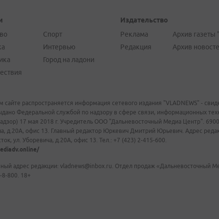
и
Издательство
во
Спорт
Реклама
Архив газеты 
ка
Интервью
Редакция
Архив новост
ика
Город на ладони
ествия
м сайте распространяется информация сетевого издания "VLADNEWS" - свиде
ыдано Федеральной службой по надзору в сфере связи, информационных те
адзор) 17 мая 2018 г. Учредитель ООО "Дальневосточный Медиа Центр". 69009
а, д.20А, офис 13. Главный редактор Юркевич Дмитрий Юрьевич. Адрес редакц
ок, ул. Уборевича, д.20А, офис 13. Тел.: +7 (423) 2-415-600.
ediadv.online/
ный адрес редакции: vladnews@inbox.ru. Отдел продаж «Дальневосточный Мед
-8-800. 18+