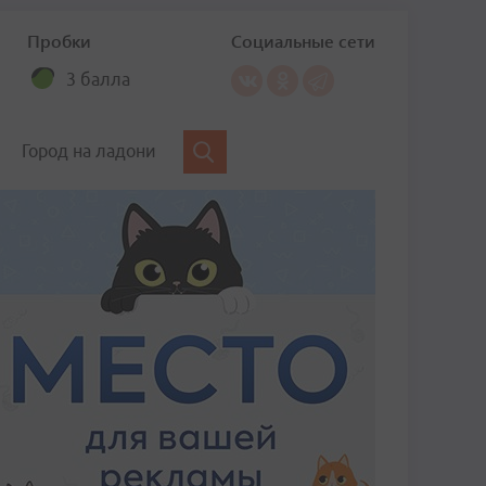
Пробки
Социальные сети
3 балла
Город на ладони