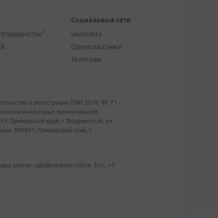
Социальные сети
"Владивосток"
vkontakte
ей
Одноклассники
Телеграм
тельство о регистрации СМИ ЭЛ № ФС 77 -
хнологий и массовых коммуникаций
1, Приморский край, г. Владивосток, ул.
ии: 690091, Приморский край, г.
иа Центр» sale@mediadv.online. Тел.: +7