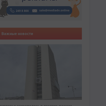
Важные новости
риморье закрепилось в десятке лучших