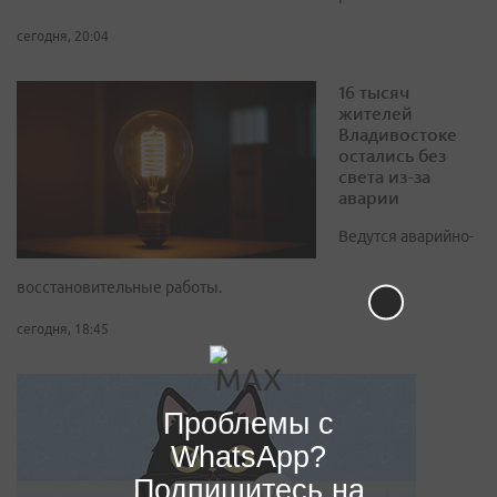
сегодня, 20:04
16 тысяч
жителей
Владивостоке
остались без
света из-за
аварии
Ведутся аварийно-
восстановительные работы.
сегодня, 18:45
Проблемы с
WhatsApp?
Подпишитесь на