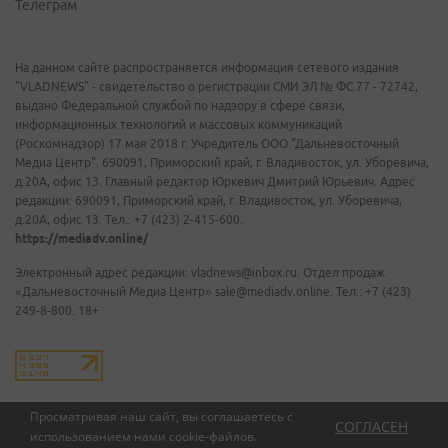
Телеграм
На данном сайте распространяется информация сетевого издания
"VLADNEWS" - свидетельство о регистрации СМИ ЭЛ № ФС 77 - 72742,
выдано Федеральной службой по надзору в сфере связи,
информационных технологий и массовых коммуникаций
(Роскомнадзор) 17 мая 2018 г. Учредитель ООО "Дальневосточный
Медиа Центр". 690091, Приморский край, г. Владивосток, ул. Уборевича,
д.20А, офис 13. Главный редактор Юркевич Дмитрий Юрьевич. Адрес
редакции: 690091, Приморский край, г. Владивосток, ул. Уборевича,
д.20А, офис 13. Тел.: +7 (423) 2-415-600.
https://mediadv.online/
Электронный адрес редакции: vladnews@inbox.ru. Отдел продаж
«Дальневосточный Медиа Центр» sale@mediadv.online. Тел.: +7 (423)
249-8-800. 18+
Просматривая наш сайт, вы соглашаетесь с
СОГЛАСЕН
использованием нами
cookie-файлов
.