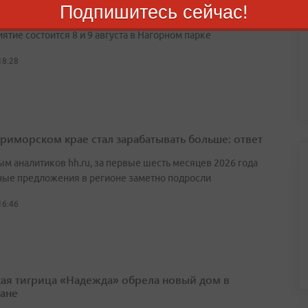
Подпишитесь сейчас!
дивостоке
тие состоится 8 и 9 августа в Нагорном парке
18:28
Приморском крае стал зарабатывать больше: ответ
ым аналитиков hh.ru, за первые шесть месяцев 2026 года
ные предложения в регионе заметно подросли
16:46
ая тигрица «Надежда» обрела новый дом в
тане