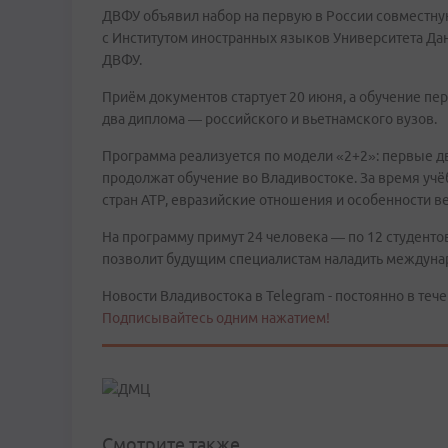
ДВФУ объявил набор на первую в России совместн
с Институтом иностранных языков Университета Дан
ДВФУ.
Приём документов стартует 20 июня, а обучение пер
два диплома — российского и вьетнамского вузов.
Программа реализуется по модели «2+2»: первые два
продолжат обучение во Владивостоке. За время учё
стран АТР, евразийские отношения и особенности ве
На программу примут 24 человека — по 12 студентов
позволит будущим специалистам наладить междуна
Новости Владивостока в Telegram - постоянно в тече
Подписывайтесь одним нажатием!
Смотрите также