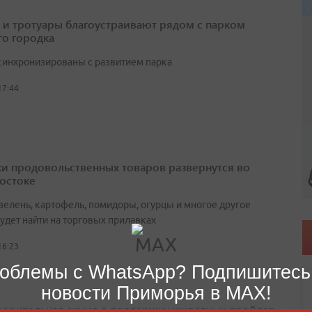
 и тротуары благоустраивают рядом с парком
о городка
синхронизированы с развитием парка
17:44
и продовольственных товаров развернутся во
остоке
зелень, картофель, помидоры, огурцы и многое другое
удет найти на торговых прилавках
16:23
облемы с WhatsApp? Подпишитесь
новости Приморья в MAX!
ворительная акция в поддержку животных пройдет