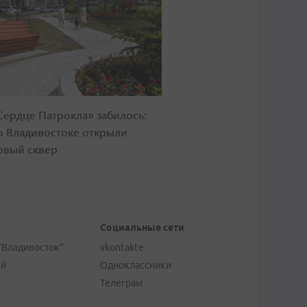
Сердце Патрокла» забилось:
о Владивостоке открыли
овый сквер
Социальные сети
"Владивосток"
vkontakte
ей
Одноклассники
Телеграм