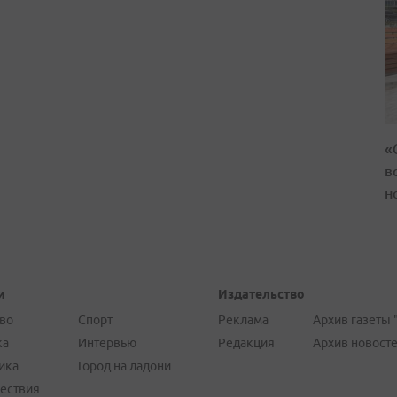
«
в
н
и
Издательство
во
Спорт
Реклама
Архив газеты 
ка
Интервью
Редакция
Архив новост
ика
Город на ладони
ествия