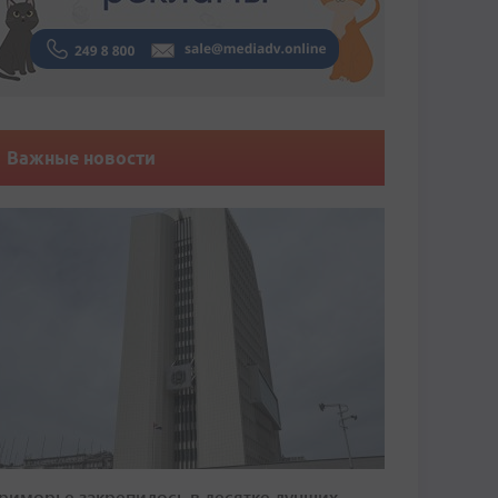
Важные новости
риморье закрепилось в десятке лучших