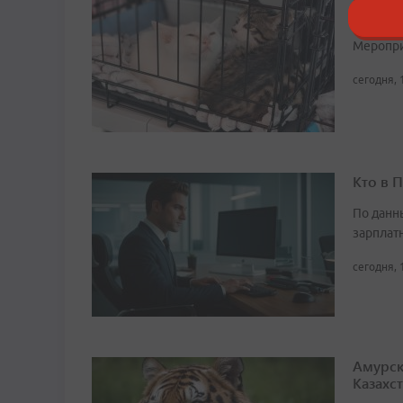
во Вла
Мероприя
сегодня, 
Кто в 
По данн
зарплат
сегодня, 
Амурск
Казахс