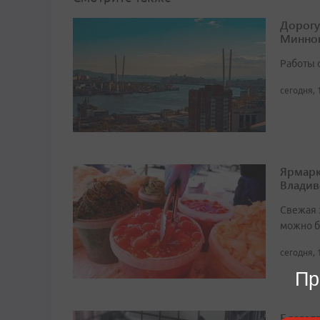
Дорогу
Минног
Работы 
сегодня, 
Ярмарк
Владив
Свежая 
можно б
сегодня, 
Пр
Благот