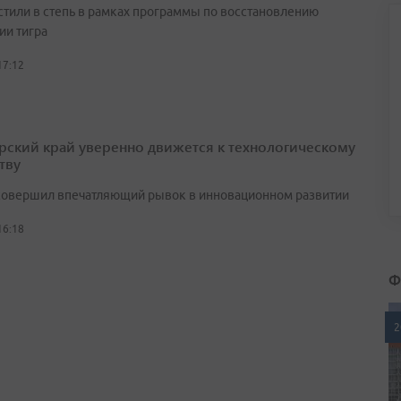
стили в степь в рамках программы по восстановлению
ии тигра
17:12
ский край уверенно движется к технологическому
тву
совершил впечатляющий рывок в инновационном развитии
16:18
Ф
2