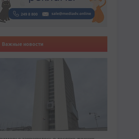
Важные новости
риморье закрепилось в десятке лучших