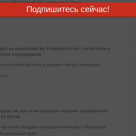
этап работ планируют завершить к осени
Подпишитесь сейчас!
21:32
одят из компаний во Владивостоке: статистика и
ения сотрудников
его о планах уволиться заранее говорят женщины
20:32
орье не пустили крупную партию зараженных
 из Китая
х кустовой гвоздики и подсолнечника был обнаружен
й цветочный трипс