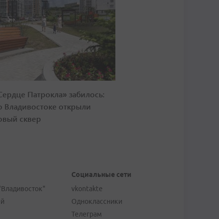
Сердце Патрокла» забилось:
о Владивостоке открыли
овый сквер
Социальные сети
"Владивосток"
vkontakte
ей
Одноклассники
Телеграм