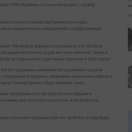
и
бщает РИА VladNews со ссылкой на пресс-службу
17
вом сельского хозяйства Приморского края,
ним из приоритетных направлений государственной
более 700 метров дорожного полотна в селе Луговое
ь большую безопасность для местных жителей. Также в
ству тротуаров и мест для пеших прогулок в Лучегорске.
ах той же программы комплексного развития сельских
 сооружения в Чугуевке, проведены ремонтные работы в
а также благоустроены общественные зоны.
енная программа способствует реконструкции и
начение для сельского населения, и посетовал на
щиеся решения насущных для них проблем, всегда будут