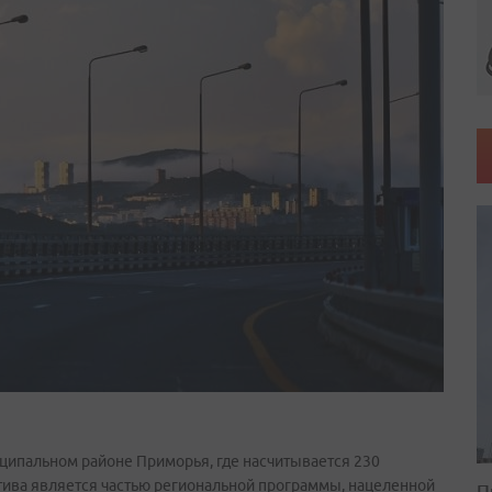
ципальном районе Приморья, где насчитывается 230
ива является частью региональной программы, нацеленной
П