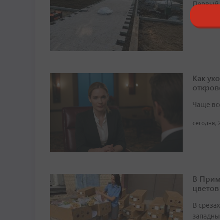
Первый 
сегодня, 
Как ух
откров
Чаще вс
сегодня, 
В Прим
цветов
В среза
западны