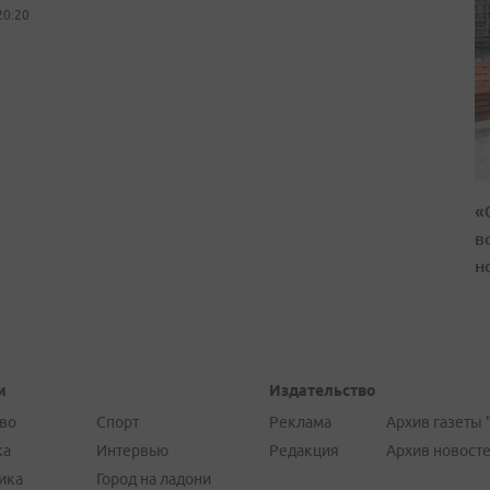
20:20
«
в
н
и
Издательство
во
Спорт
Реклама
Архив газеты 
ка
Интервью
Редакция
Архив новост
ика
Город на ладони