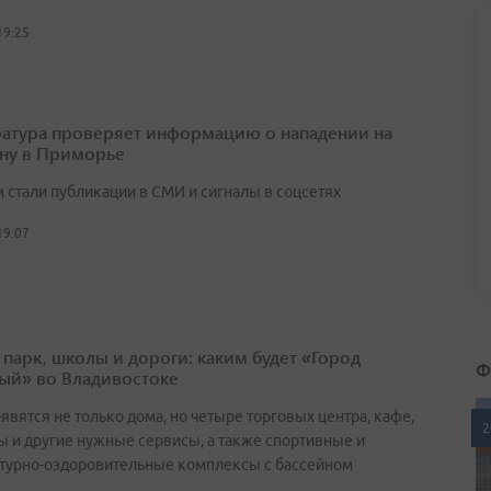
19:25
атура проверяет информацию о нападении на
ну в Приморье
 стали публикации в СМИ и сигналы в соцсетях
19:07
 парк, школы и дороги: каким будет «Город
Ф
ый» во Владивостоке
явятся не только дома, но четыре торговых центра, кафе,
2
ы и другие нужные сервисы, а также спортивные и
турно-оздоровительные комплексы с бассейном