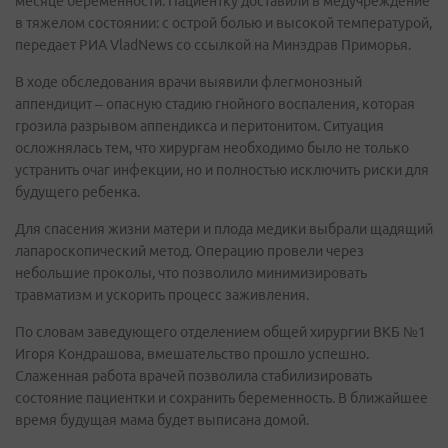
месяце беременности. Пациентку доставили в медучреждение
в тяжелом состоянии: с острой болью и высокой температурой,
передает РИА VladNews со ссылкой на Минздрав Приморья.
В ходе обследования врачи выявили флегмонозный
аппендицит – опасную стадию гнойного воспаления, которая
грозила разрывом аппендикса и перитонитом. Ситуация
осложнялась тем, что хирургам необходимо было не только
устранить очаг инфекции, но и полностью исключить риски для
будущего ребенка.
Для спасения жизни матери и плода медики выбрали щадящий
лапароскопический метод. Операцию провели через
небольшие проколы, что позволило минимизировать
травматизм и ускорить процесс заживления.
По словам заведующего отделением общей хирургии ВКБ №1
Игоря Кондрашова, вмешательство прошло успешно.
Слаженная работа врачей позволила стабилизировать
состояние пациентки и сохранить беременность. В ближайшее
время будущая мама будет выписана домой.