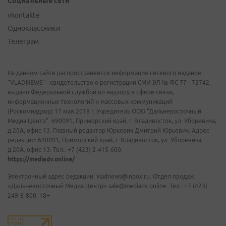
Социальные сети
vkontakte
Одноклассники
Телеграм
На данном сайте распространяется информация сетевого издания
"VLADNEWS" - свидетельство о регистрации СМИ ЭЛ № ФС 77 - 72742,
выдано Федеральной службой по надзору в сфере связи,
информационных технологий и массовых коммуникаций
(Роскомнадзор) 17 мая 2018 г. Учредитель ООО "Дальневосточный
Медиа Центр". 690091, Приморский край, г. Владивосток, ул. Уборевича,
д.20А, офис 13. Главный редактор Юркевич Дмитрий Юрьевич. Адрес
редакции: 690091, Приморский край, г. Владивосток, ул. Уборевича,
д.20А, офис 13. Тел.: +7 (423) 2-415-600.
https://mediadv.online/
Электронный адрес редакции: vladnews@inbox.ru. Отдел продаж
«Дальневосточный Медиа Центр» sale@mediadv.online. Тел.: +7 (423)
249-8-800. 18+