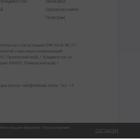
"Владивосток"
vkontakte
ей
Одноклассники
Телеграм
тельство о регистрации СМИ ЭЛ № ФС 77 -
хнологий и массовых коммуникаций
1, Приморский край, г. Владивосток, ул.
ии: 690091, Приморский край, г.
иа Центр» sale@mediadv.online. Тел.: +7
kie в вашем браузере.
Просматривая
СОГЛАСЕН