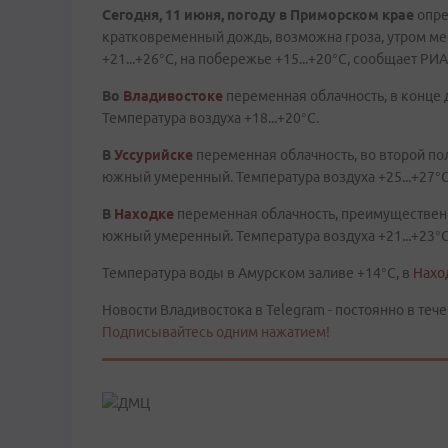
Сегодня, 11 июня
, погоду в
Приморском крае
опре
кратковременный дождь, возможна гроза, утром ме
+21...+26°C, на побережье +15...+20°C, сообщает РИ
Во
Владивостоке
переменная облачность, в конце
Температура воздуха +18...+20°С.
В
Уссурийске
переменная
облачность, во второй п
южный умеренный. Температура воздуха +25...+27°C
В
Находке
переменная
облачность, преимущественн
южный умеренный. Температура воздуха +21...+23°С
Температура воды в Амурском заливе +14°C, в
Нахо
Новости Владивостока в Telegram - постоянно в тече
Подписывайтесь одним нажатием!