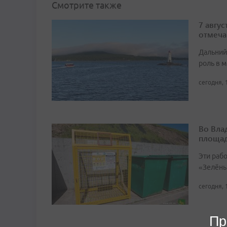
Смотрите также
7 авгу
отмеча
Дальний
роль в м
сегодня, 
Во Вла
площа
Эти раб
«Зелёны
сегодня, 
Пр