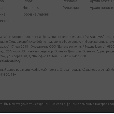
во
Спорт
Реклама
Архив газеты 
ка
Интервью
Редакция
Архив новост
ика
Город на ладони
ествия
м сайте распространяется информация сетевого издания "VLADNEWS" - свиде
ыдано Федеральной службой по надзору в сфере связи, информационных те
адзор) 17 мая 2018 г. Учредитель ООО "Дальневосточный Медиа Центр". 69009
а, д.20А, офис 13. Главный редактор Юркевич Дмитрий Юрьевич. Адрес редакц
ок, ул. Уборевича, д.20А, офис 13. Тел.: +7 (423) 2-415-600.
ediadv.online/
ный адрес редакции: vladnews@inbox.ru. Отдел продаж «Дальневосточный Мед
-8-800. 18+
а. Вы можете увидеть, сохраненные cookie-файлы с помощью настроек coo