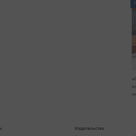
2
«
в
н
и
Издательство