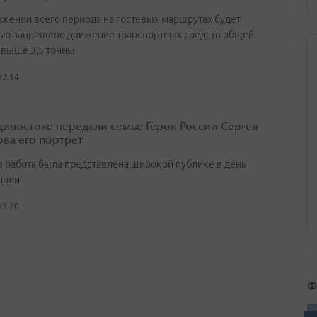
яжении всего периода на гостевых маршрутах будет
ью запрещено движение транспортных средств общей
свыше 3,5 тонны
13:14
дивостоке передали семье Героя России Сергея
ва его портрет
 работа была представлена широкой публике в день
ации
13:20
Ф