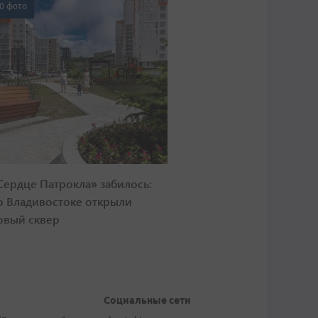
0 фото
Сердце Патрокла» забилось:
о Владивостоке открыли
овый сквер
Социальные сети