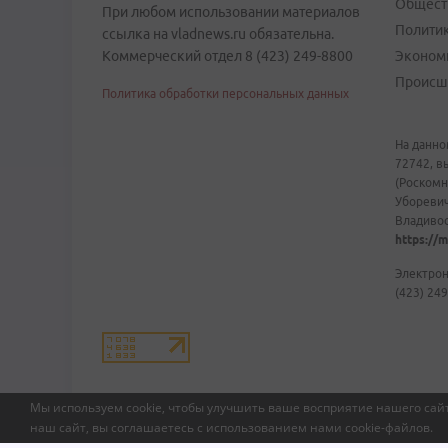
Общест
При любом использовании материалов
Полити
ссылка на vladnews.ru обязательна.
Коммерческий отдел 8 (423) 249-8800
Эконом
Происш
Политика обработки персональных данных
На данно
72742, в
(Роскомн
Уборевич
Владивост
https://m
Электрон
(423) 249
Мы используем cookie, чтобы улучшить ваше восприятие нашего сайт
наш сайт, вы соглашаетесь с использованием нами
cookie-файлов
.