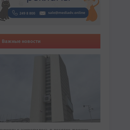
Важные новости
риморье закрепилось в десятке лучших