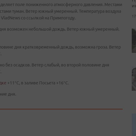
деляет поле пониженного атмосферного давления. Местами
и
стами туман. Ветер южный умеренный. Температура воздуха
17
А VladNews со ссылкой на Примпогоду.
 дня возможен небольшой дождь. Ветер южный умеренный.
оловине дня кратковременный дождь, возможна гроза. Ветер
.
о без осадков. Ветер слабый, во второй половине дня
.
дке
+11°C, в заливе Посьета +16°C.
ние дня.