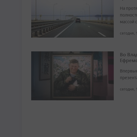
На прот
полност
массой 
сегодня, 
Во Вла
Ефремо
Впервые
презент
сегодня, 