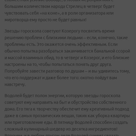
большим количеством народа Стрелец в четверг будет
чувствовать себя «на коне», а в роли организатора или
миротворца ему просто не будет равных!
Звезды гороскопа советуют Козерогу посвятить время
решению проблем с близкими людьми – если, конечно, такие
проблемы есть. Это окажется очень эффективным. Если
обычно попытка разобраться заканчивается банальной ссорой
и массой взаимных обид, то в четверг и Козерог, и его близкие
настроены на то, чтобы попытаться понять друг друга.
Попробуйте завести разговор по душам – и вы удивитесь тому,
что его поддержат и даже более того: охотно пойдут вам
навстречу.
Водолей будет полон энергии, которую звезды гороскопа
советуют ему направить на быт и обустройство собственного
дома. Его тяга к творчеству обеспечит ему креативный подход
даже в самых прозаических вещах, таких как уборка квартиры
или приготовление еды. В пятницу Водолей способен создать
сложный кулинарный шедевр из десятка ингредиентов!
Впрочем, и в любом другом деле Водолей сумеет связать