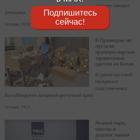
заранее говорят
Подпишитесь
женщины
сейчас!
сегодня, 20:32
В Приморье не
пустили
крупную партию
зараженных
цветов из Китая
В срезах кустовой
гвоздики и
подсолнечника
был обнаружен западный цветочный трипс
сегодня, 19:25
Речной парк,
школы и
дороги: каким