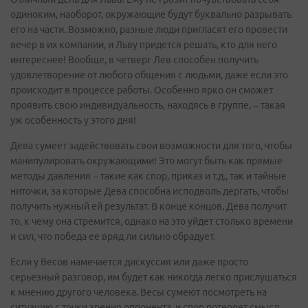
одиноким, наоборот, окружающие будут буквально разрывать
его на части. Возможно, разные люди пригласят его провести
вечер в их компании, и Льву придется решать, кто для него
интереснее! Вообще, в четверг Лев способен получить
удовлетворение от любого общения с людьми, даже если это
происходит в процессе работы. Особенно ярко он сможет
проявить свою индивидуальность, находясь в группе, – такая
уж особенность у этого дня!
Дева сумеет задействовать свои возможности для того, чтобы
манипулировать окружающими! Это могут быть как прямые
методы давления – такие как спор, приказ и т.д., так и тайные
ниточки, за которые Дева способна исподволь дергать, чтобы
получить нужный ей результат. В конце концов, Дева получит
то, к чему она стремится, однако на это уйдет столько времени
и сил, что победа ее вряд ли сильно обрадует.
Если у Весов намечается дискуссия или даже просто
серьезный разговор, им будет как никогда легко прислушаться
к мнению другого человека. Весы сумеют посмотреть на
ситуацию с точки зрения оппонента, и спор потеряет смысл.