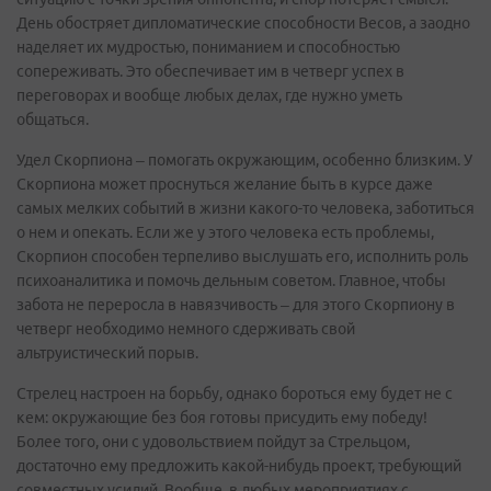
День обостряет дипломатические способности Весов, а заодно
наделяет их мудростью, пониманием и способностью
сопереживать. Это обеспечивает им в четверг успех в
переговорах и вообще любых делах, где нужно уметь
общаться.
Удел Скорпиона – помогать окружающим, особенно близким. У
Скорпиона может проснуться желание быть в курсе даже
самых мелких событий в жизни какого-то человека, заботиться
о нем и опекать. Если же у этого человека есть проблемы,
Скорпион способен терпеливо выслушать его, исполнить роль
психоаналитика и помочь дельным советом. Главное, чтобы
забота не переросла в навязчивость – для этого Скорпиону в
четверг необходимо немного сдерживать свой
альтруистический порыв.
Стрелец настроен на борьбу, однако бороться ему будет не с
кем: окружающие без боя готовы присудить ему победу!
Более того, они с удовольствием пойдут за Стрельцом,
достаточно ему предложить какой-нибудь проект, требующий
совместных усилий. Вообще, в любых мероприятиях с