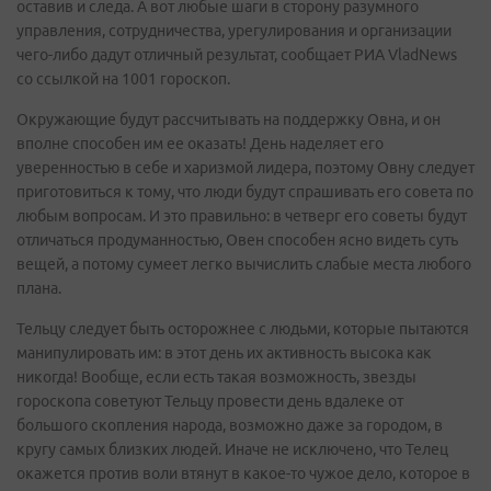
оставив и следа. А вот любые шаги в сторону разумного
управления, сотрудничества, урегулирования и организации
чего-либо дадут отличный результат, сообщает РИА VladNews
со ссылкой на 1001 гороскоп.
Окружающие будут рассчитывать на поддержку Овна, и он
вполне способен им ее оказать! День наделяет его
уверенностью в себе и харизмой лидера, поэтому Овну следует
приготовиться к тому, что люди будут спрашивать его совета по
любым вопросам. И это правильно: в четверг его советы будут
отличаться продуманностью, Овен способен ясно видеть суть
вещей, а потому сумеет легко вычислить слабые места любого
плана.
Тельцу следует быть осторожнее с людьми, которые пытаются
манипулировать им: в этот день их активность высока как
никогда! Вообще, если есть такая возможность, звезды
гороскопа советуют Тельцу провести день вдалеке от
большого скопления народа, возможно даже за городом, в
кругу самых близких людей. Иначе не исключено, что Телец
окажется против воли втянут в какое-то чужое дело, которое в