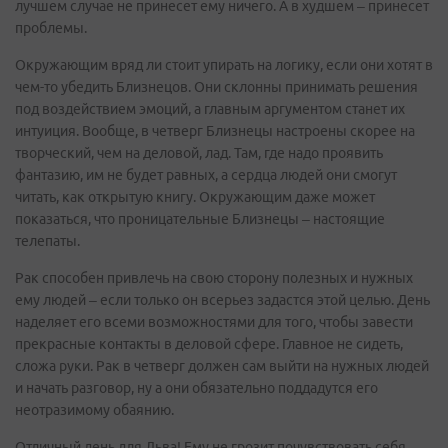
лучшем случае не принесет ему ничего. А в худшем – принесет
проблемы.
Окружающим вряд ли стоит упирать на логику, если они хотят в
чем-то убедить Близнецов. Они склонны принимать решения
под воздействием эмоций, а главным аргументом станет их
интуиция. Вообще, в четверг Близнецы настроены скорее на
творческий, чем на деловой, лад. Там, где надо проявить
фантазию, им не будет равных, а сердца людей они смогут
читать, как открытую книгу. Окружающим даже может
показаться, что проницательные Близнецы – настоящие
телепаты.
Рак способен привлечь на свою сторону полезных и нужных
ему людей – если только он всерьез задастся этой целью. День
наделяет его всеми возможностями для того, чтобы завести
прекрасные контакты в деловой сфере. Главное не сидеть,
сложа руки. Рак в четверг должен сам выйти на нужных людей
и начать разговор, ну а они обязательно поддадутся его
неотразимому обаянию.
Отличный день для Льва! Ему не грозит почувствовать себя