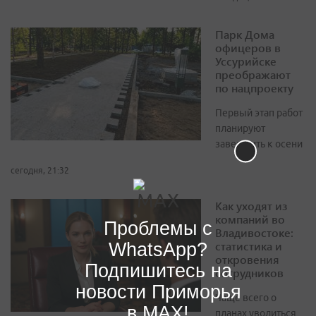
Парк Дома
офицеров в
Уссурийске
преображают
по нацпроекту
Первый этап работ
планируют
завершить к осени
сегодня, 21:32
Как уходят из
компаний во
Проблемы с
Владивостоке:
статистика и
WhatsApp?
откровения
Подпишитесь на
сотрудников
новости Приморья
Чаще всего о
в MAX!
планах уволиться