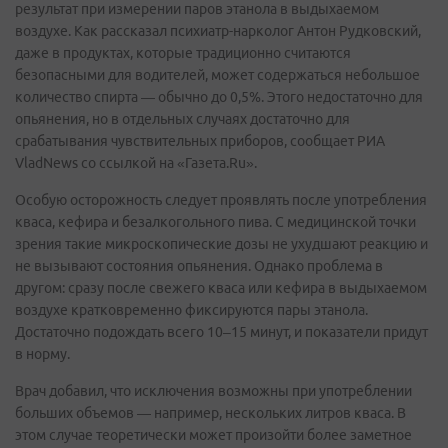
результат при измерении паров этанола в выдыхаемом
воздухе. Как рассказал психиатр-нарколог Антон Рудковский,
даже в продуктах, которые традиционно считаются
безопасными для водителей, может содержаться небольшое
количество спирта — обычно до 0,5%. Этого недостаточно для
опьянения, но в отдельных случаях достаточно для
срабатывания чувствительных приборов, сообщает РИА
VladNews со ссылкой на «Газета.Ru».
Особую осторожность следует проявлять после употребления
кваса, кефира и безалкогольного пива. С медицинской точки
зрения такие микроскопические дозы не ухудшают реакцию и
не вызывают состояния опьянения. Однако проблема в
другом: сразу после свежего кваса или кефира в выдыхаемом
воздухе кратковременно фиксируются пары этанола.
Достаточно подождать всего 10–15 минут, и показатели придут
в норму.
Врач добавил, что исключения возможны при употреблении
больших объемов — например, нескольких литров кваса. В
этом случае теоретически может произойти более заметное