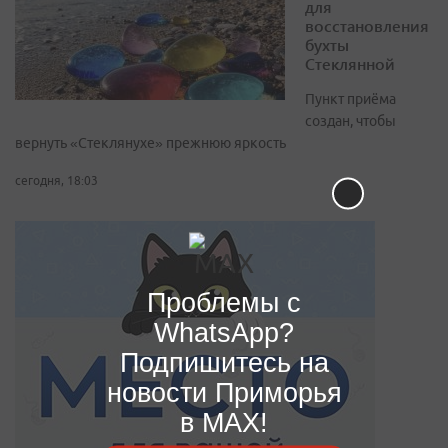
для
восстановления
бухты
Стеклянной
Пункт приёма
создан, чтобы
вернуть «Стеклянухе» прежнюю яркость
сегодня, 18:03
Проблемы с
WhatsApp?
Подпишитесь на
новости Приморья
в MAX!