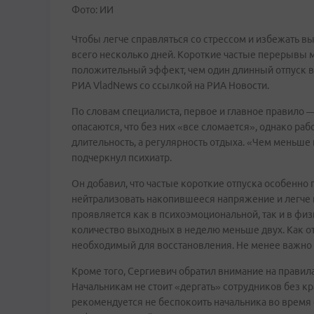
Фото: ИИ
Чтобы легче справляться со стрессом и избежать вы
всего несколько дней. Короткие частые перерывы 
положительный эффект, чем один длинный отпуск в 
РИА VladNews со ссылкой на РИА Новости.
По словам специалиста, первое и главное правило —
опасаются, что без них «все сломается», однако раб
длительность, а регулярность отдыха. «Чем меньше
подчеркнул психиатр.
Он добавил, что частые короткие отпуска особенно
нейтрализовать накопившееся напряжение и легче
проявляется как в психоэмоциональной, так и в физи
количество выходных в неделю меньше двух. Как о
необходимый для восстановления. Не менее важно и
Кроме того, Сергиевич обратил внимание на правил
Начальникам не стоит «дергать» сотрудников без к
рекомендуется не беспокоить начальника во время е