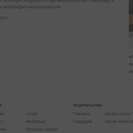
 1 сентября следующего года навыки работы с ИИ войдут в
ь метапредметных результатов
06:21
«
в
н
и
Издательство
во
Спорт
Реклама
Архив газеты 
ка
Интервью
Редакция
Архив новост
ика
Город на ладони