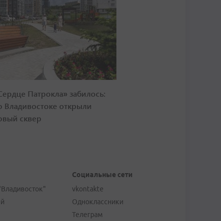
Сердце Патрокла» забилось:
о Владивостоке открыли
овый сквер
Социальные сети
"Владивосток"
vkontakte
ей
Одноклассники
Телеграм