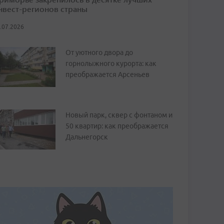
нвест-регионов страны
.07.2026
От уютного двора до
горнолыжного курорта: как
преображается Арсеньев
Новый парк, сквер с фонтаном и
50 квартир: как преображается
Дальнегорск