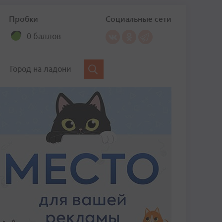
Пробки
Социальные сети
0 баллов
Город на ладони