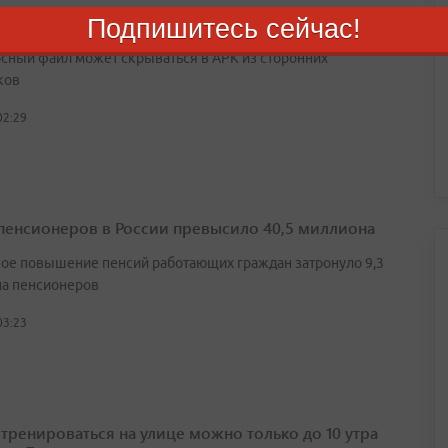
ики маскируют вирусы под полезные приложения
Подпишитесь сейчас!
сный файл может скрываться в APK из сторонних
ков
02:29
пенсионеров в России превысило 40,5 миллиона
ое повышение пенсий работающих граждан затронуло 9,3
а пенсионеров
03:23
 тренироваться на улице можно только до 10 утра