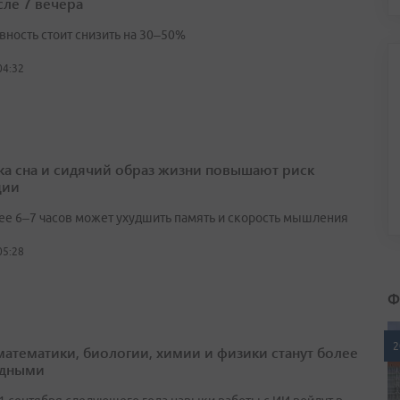
сле 7 вечера
вность стоит снизить на 30–50%
04:32
ка сна и сидячий образ жизни повышают риск
ции
ее 6–7 часов может ухудшить память и скорость мышления
05:28
Ф
2
математики, биологии, химии и физики станут более
адными