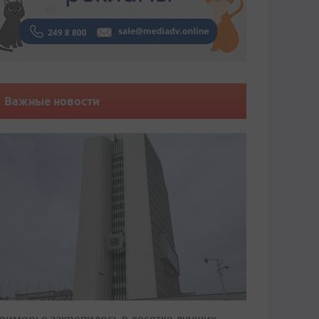
Важные новости
риморье закрепилось в десятке лучших