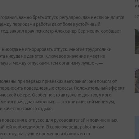
и
17
горания, важно брать отпуск регулярно, даже если он длится
между периодами работы дают более устойчивый
год, заявил врач-психиатр Александр Сергиевич, сообщает
 никогда не игнорировать отпуск. Многие трудоголики
ота никуда не денется. Ключевое значение имеет не
 паузы между отпусками, тем организму лучше», —
 полезны при первых признаках выгорания: они помогают
 переносить повседневные стрессы. Положительный эффект
ческой сфере. Особенно это актуально для тех, у кого
тметил врач, два выходных — это критический минимум,
 качество самого отдыха.
а поведения в отпуске для руководителей и подчиненных.
райней необходимости. В свою очередь, работникам
го отпуска: лучше временно избавить его от