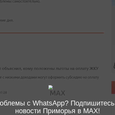
облемы самостоятельно.
ние дня.
т объяснил, кому положены льготы на оплату ЖКУ
е с низкими доходами могут оформить субсидию на оплату
01:28
облемы с WhatsApp? Подпишитесь
новости Приморья в MAX!