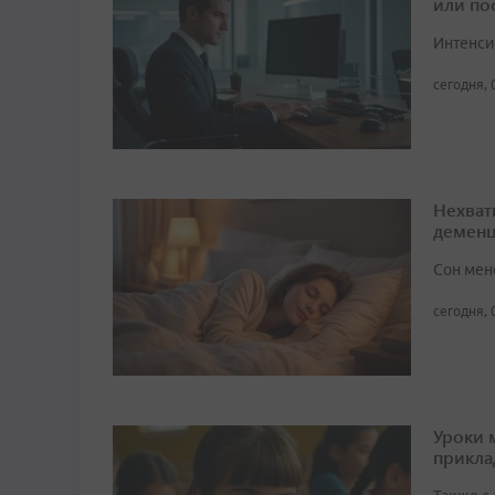
или по
Интенси
сегодня, 
Нехват
демен
Сон мен
сегодня, 
Уроки 
прикл