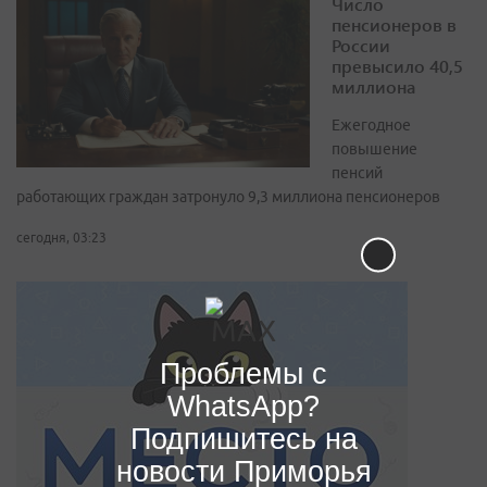
Число
пенсионеров в
России
превысило 40,5
миллиона
Ежегодное
повышение
пенсий
работающих граждан затронуло 9,3 миллиона пенсионеров
сегодня, 03:23
Проблемы с
WhatsApp?
Подпишитесь на
новости Приморья