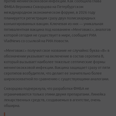
против менингококковой инфекции. Как сообщила глава
ФМБА Вероника Скворцова на Петербургском
международном экономическом форуме, в 2026 году
планируется регистрация сразу двух полисахаридных
конъюгированных вакцин. Ключевая из них — уникальная
пятивалентная вакцина под названием «Менговакс», аналогов
которой сегодня не существует в мире, сообщает РИА
VladNews со ссылкой на РИА Новости.
«Менговакс» получил свое название не случайно: буква «B» в
обозначении указывает на включение в состав серотипа В,
который вызывает наиболее тяжелые септические формы
менингококковой инфекции. Вакцина защищает сразу от пяти
серотипов возбудителя, что делает ее значительно более
широкоохватной по сравнению с существующими аналогами.
Скворцова подчеркнула, что разработки ФМБА не
ограничиваются только этими двумя препаратами. Линейка
лекарственных средств, создаваемых в агентстве, очень
обширна.