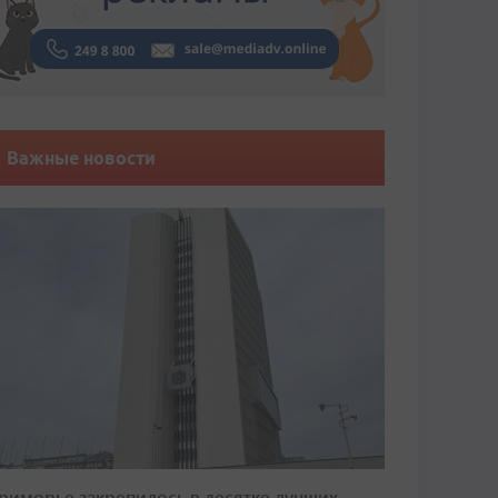
Важные новости
риморье закрепилось в десятке лучших