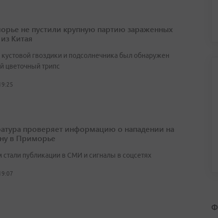
орье не пустили крупную партию зараженных
 из Китая
х кустовой гвоздики и подсолнечника был обнаружен
й цветочный трипс
19:25
атура проверяет информацию о нападении на
ну в Приморье
 стали публикации в СМИ и сигналы в соцсетях
19:07
Ф