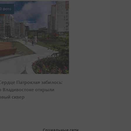
0 фото
Сердце Патрокла» забилось:
о Владивостоке открыли
овый сквер
Социальные сети