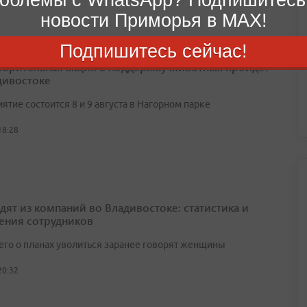
новости Приморья в MAX!
Подпишитесь сейчас!
ворительная акция в поддержку животных пройдет
дивостоке
тие состоится 8 и 9 августа в Нагорном парке
18:28
одят из компаний во Владивостоке: статистика и
ения сотрудников
его о планах уволиться заранее говорят женщины
20:32