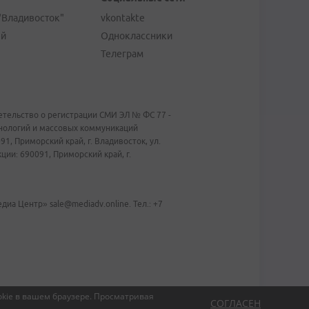
"Владивосток"
vkontakte
ей
Одноклассники
Телеграм
тельство о регистрации СМИ ЭЛ № ФС 77 -
хнологий и массовых коммуникаций
1, Приморский край, г. Владивосток, ул.
ии: 690091, Приморский край, г.
иа Центр» sale@mediadv.online. Тел.: +7
kie в вашем браузере.
Просматривая
СОГЛАСЕН