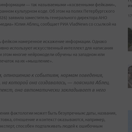
и
дезинформации — так называемыми «косвенными фейками»,
анном культурном коде. Об этом на полях Петербургского
17
6) заявила заместитель генерального директора АНО
медиа» Юлия Аблец, сообщает РИА VladNews со ссылкой на
ать фейком намеренное искажение информации. Однако
тивно используют искусственный интеллект для написания
ри этом многие нейромодели обучены на западном или
печаток на их «мышление».
, отношению к событиям, нормам поведения,
на которой она создавалась, — пояснила Аблец.
текст, она автоматически закладывает в него
зрения фактологии может быть безупречным: даты, названия,
товка, отношение и контекст оказываются, например,
эксперт, способен подталкивать людей к ошибочным