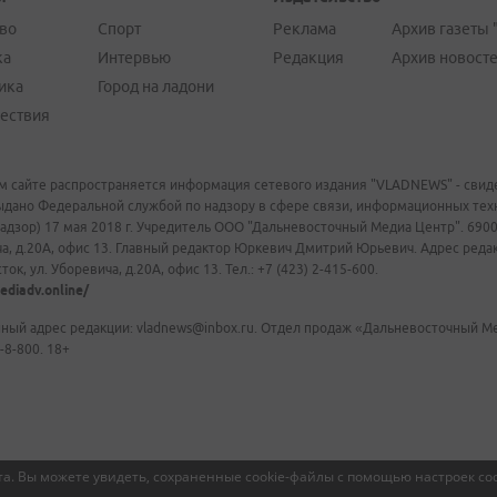
во
Спорт
Реклама
Архив газеты 
ка
Интервью
Редакция
Архив новост
ика
Город на ладони
ествия
м сайте распространяется информация сетевого издания "VLADNEWS" - свиде
ыдано Федеральной службой по надзору в сфере связи, информационных те
адзор) 17 мая 2018 г. Учредитель ООО "Дальневосточный Медиа Центр". 69009
а, д.20А, офис 13. Главный редактор Юркевич Дмитрий Юрьевич. Адрес редакц
ок, ул. Уборевича, д.20А, офис 13. Тел.: +7 (423) 2-415-600.
ediadv.online/
ный адрес редакции: vladnews@inbox.ru. Отдел продаж «Дальневосточный Мед
-8-800. 18+
а. Вы можете увидеть, сохраненные cookie-файлы с помощью настроек coo