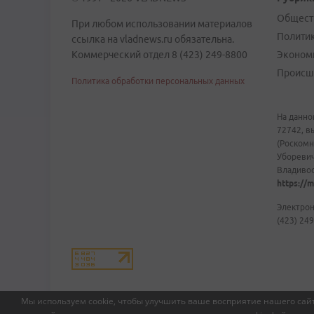
Общест
При любом использовании материалов
Полити
ссылка на vladnews.ru обязательна.
Коммерческий отдел 8 (423) 249-8800
Эконом
Происш
Политика обработки персональных данных
На данно
72742, в
(Роскомн
Уборевич
Владивост
https://m
Электрон
(423) 249
Мы используем cookie, чтобы улучшить ваше восприятие нашего сайт