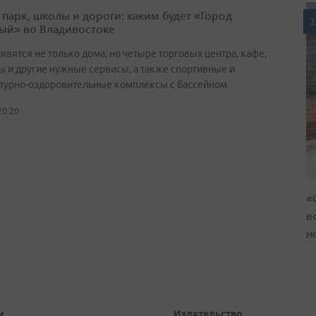
 парк, школы и дороги: каким будет «Город
2
ый» во Владивостоке
явятся не только дома, но четыре торговых центра, кафе,
ы и другие нужные сервисы, а также спортивные и
турно-оздоровительные комплексы с бассейном
20:20
«
в
н
и
Издательство