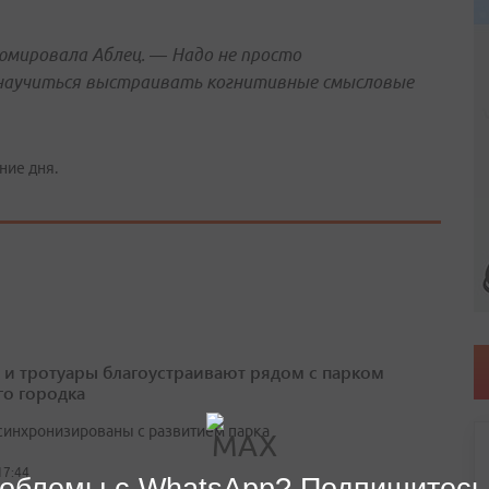
мировала Аблец. — Надо не просто
 научиться выстраивать когнитивные смысловые
ние дня.
 и тротуары благоустраивают рядом с парком
о городка
синхронизированы с развитием парка
17:44
облемы с WhatsApp? Подпишитесь