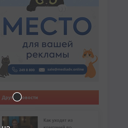
Другие новости
Как уходят из
 на
компаний во