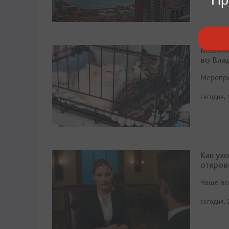
Благот
во Вла
Мероприя
сегодня, 
Как ух
откров
Чаще вс
сегодня, 