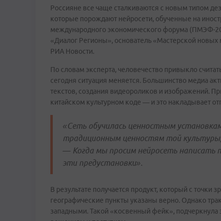
Россияне все чаще сталкиваются с новым типом 
которые порождают нейросети, обученные на иностр
международного экономического форума (ПМЭФ-202
«Диалог Регионы», основатель «Мастерской новых 
РИА Новости.
По словам эксперта, человечество привыкло счит
сегодня ситуация меняется. Большинство медиа ак
текстов, создания видеороликов и изображений. П
китайском культурном коде — и это накладывает от
«Сеть обучилась ценностным установкам
традиционным ценностям той культуры, 
— Когда мы просим нейросеть написать 
эти предустановки».
В результате получается продукт, который с точки 
географические пункты указаны верно. Однако трак
западными. Такой «косвенный фейк», подчеркнула 