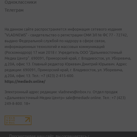
Одноклассники
Телеграм
На данном сайте распространяется информация сетевого издания
"VLADNEWS" - свидетельство о регистрации СМИ ЭЛ № ФС 77 - 72742,
выдано Федеральной службой по надзору в сфере связи,
информационных технологий и массовых коммуникаций
(Роскомнадзор) 17 мая 2018 г. Учредитель ООО "Дальневосточный
Медиа Центр". 690091, Приморский край, г. Владивосток, ул. Уборевича,
д.20А, офис 13. Главный редактор Юркевич Дмитрий Юрьевич. Адрес
редакции: 690091, Приморский край, г. Владивосток, ул. Уборевича,
д.20А, офис 13. Тел.: +7 (423) 2-415-600.
https://mediadv.online/
Электронный адрес редакции: vladnews@inbox.ru. Отдел продаж
«Дальневосточный Медиа Центр» sale@mediadv.online. Тел.: +7 (423)
249-8-800. 18+
Просматривая наш сайт, вы соглашаетесь с