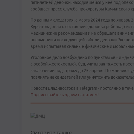
пятилетней девочки, находившейся у неё под опек
сообщает пресс-служба прокуратуры Камчатского к
По данным следствия, с марта 2024 года по январь
Курчатова, зная о состоянии здоровья ребёнка, сис
медицинские рекомендации и не обращала внимания
пневмонии и последующей гибели девочки. Эксперт
время испытывал сильные физические и моральные
Уголовное дело возбуждено по пунктам «в» и «д» ча
с особой жестокостью). Суд, учитывая тяжесть прес
заключении под стражу до 25 апреля. По мнению суд
повлиять на свидетелей или уничтожить доказательс
Новости Владивостока в Telegram - постоянно в тече
Подписывайтесь одним нажатием!
Смотрите также