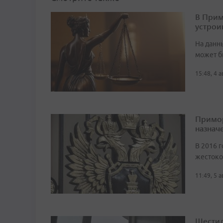
В Прим
устрои
На данн
может б
15:48, 4 
Примор
назначе
В 2016 г
жестоко
11:49, 5 
Шестил