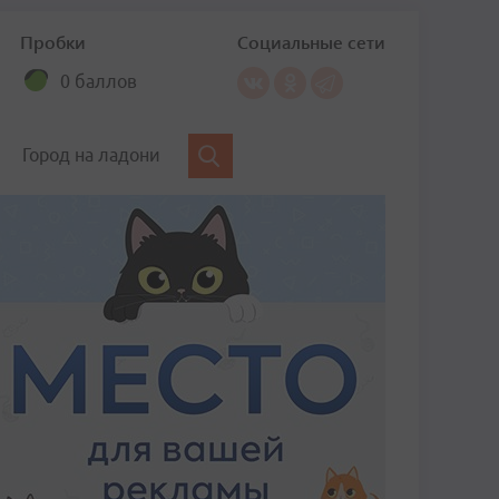
Пробки
Социальные сети
0 баллов
Город на ладони