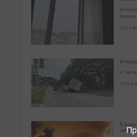
Возбужд
помощь
9:21, 6 а
В Нахо
К счасть
12:12, 6 
В Боль
Пр
заброш