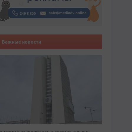
Важные новости
риморье закрепилось в десятке лучших