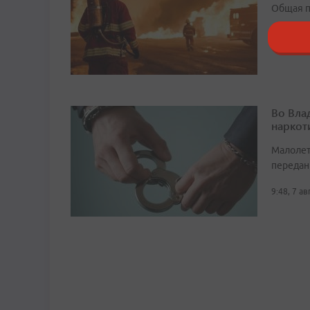
Общая п
11:16, 6 
Во Вла
наркот
Малолет
передан
9:48, 7 а