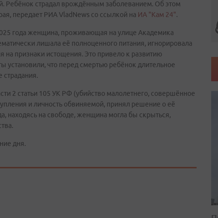
ой. Ребёнок страдал врождённым заболеванием. Об этом
рая, передает РИА VladNews со ссылкой на
ИА "Кам 24"
.
 2025 года женщина, проживающая на улице Академика
тематически лишала её полноценного питания, игнорировала
 на признаки истощения. Это привело к развитию
ы установили, что перед смертью ребёнок длительное
 страдания.
сти 2 статьи 105 УК РФ (убийство малолетнего, совершённое
тупления и личность обвиняемой, принял решение о её
а, находясь на свободе, женщина могла бы скрыться,
тва.
ние дня.
П