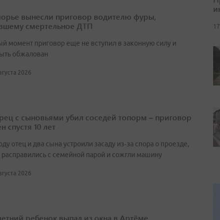
и
орье вынесли приговор водителю фуры,
вшему смертельное ДТП
17
ый момент приговор еще не вступил в законную силу и
ыть обжалован
августа 2026
ец с сыновьями убил соседей топорм – приговор
н спустя 10 лет
оду отец и два сына устроили засаду из‑за спора о проезде,
 расправились с семейной парой и сожгли машину
августа 2026
етний ребенок выпал из окна в Артёме