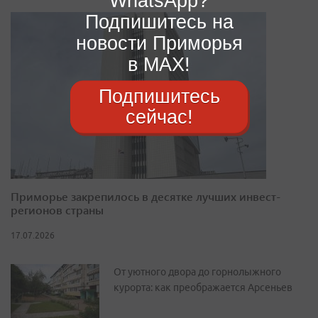
WhatsApp?
Подпишитесь на
новости Приморья
в MAX!
Подпишитесь
сейчас!
Приморье закрепилось в десятке лучших инвест-
регионов страны
17.07.2026
От уютного двора до горнолыжного
курорта: как преображается Арсеньев