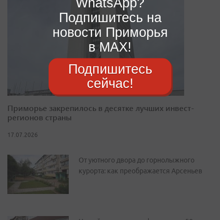
WhatsApp?
Подпишитесь на
новости Приморья
в MAX!
Подпишитесь
сейчас!
Приморье закрепилось в десятке лучших инвест-
регионов страны
17.07.2026
От уютного двора до горнолыжного
курорта: как преображается Арсеньев