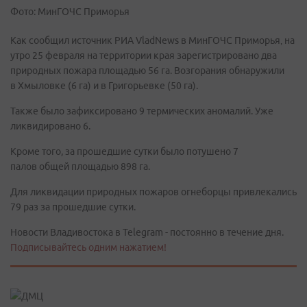
Фото: МинГОЧС Приморья
Как сообщил источник РИА VladNews в МинГОЧС Приморья‚ на
утро 25 февраля на территории края зарегистрировано два
природных пожара площадью 56 га. Возгорания обнаружили
в Хмыловке (6 га) и в Григорьевке (50 га).
Также было зафиксировано 9 термических аномалий. Уже
ликвидировано 6.
Кроме того, за прошедшие сутки было потушено 7
палов общей площадью 898 га.
Для ликвидации природных пожаров огнеборцы привлекались
79 раз за прошедшие сутки.
Новости Владивостока в Telegram - постоянно в течение дня.
Подписывайтесь одним нажатием!