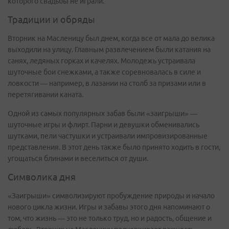
которого свадьбы не играли.
Традиции и обряды
Вторник на Масленицу был днем, когда все от мала до велика
выходили на улицу. Главным развлечением были катания на
санях, ледяных горках и качелях. Молодежь устраивала
шуточные бои снежками, а также соревновалась в силе и
ловкости — например, в лазании на столб за призами или в
перетягивании каната.
Одной из самых популярных забав были «заигрыши» —
шуточные игры и флирт. Парни и девушки обменивались
шутками, пели частушки и устраивали импровизированные
представления. В этот день также было принято ходить в гости,
угощаться блинами и веселиться от души.
Символика дня
«Заигрыши» символизируют пробуждение природы и начало
нового цикла жизни. Игры и забавы этого дня напоминают о
том, что жизнь — это не только труд, но и радость, общение и