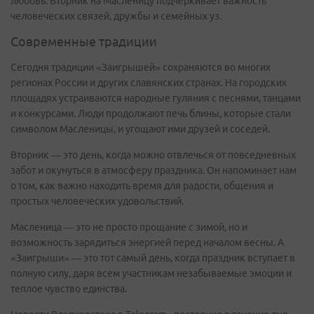
любовь. Вторник на Масленицу подчеркивает важность
человеческих связей, дружбы и семейных уз.
Современные традиции
Сегодня традиции «Заигрышей» сохраняются во многих
регионах России и других славянских странах. На городских
площадях устраиваются народные гуляния с песнями, танцами
и конкурсами. Люди продолжают печь блины, которые стали
символом Масленицы, и угощают ими друзей и соседей.
Вторник — это день, когда можно отвлечься от повседневных
забот и окунуться в атмосферу праздника. Он напоминает нам
о том, как важно находить время для радости, общения и
простых человеческих удовольствий.
Масленица — это не просто прощание с зимой, но и
возможность зарядиться энергией перед началом весны. А
«Заигрыши» — это тот самый день, когда праздник вступает в
полную силу, даря всем участникам незабываемые эмоции и
теплое чувство единства.