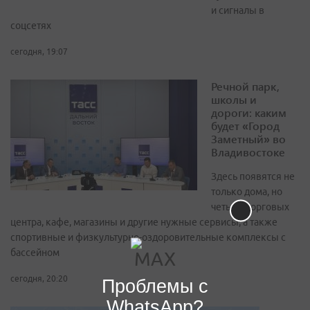
и сигналы в
соцсетях
сегодня, 19:07
Речной парк,
школы и
дороги: каким
будет «Город
Заметный» во
Владивостоке
Здесь появятся не
только дома, но
четыре торговых
центра, кафе, магазины и другие нужные сервисы, а также
спортивные и физкультурно-оздоровительные комплексы с
бассейном
сегодня, 20:20
Проблемы с
WhatsApp?