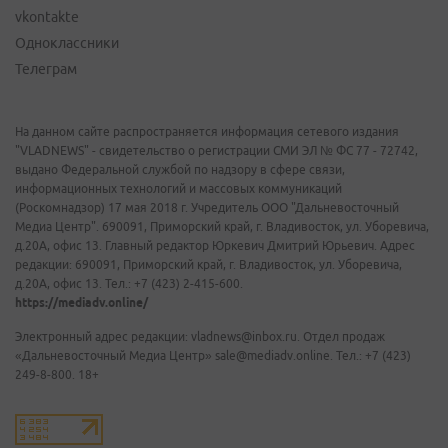
vkontakte
Одноклассники
Телеграм
На данном сайте распространяется информация сетевого издания
"VLADNEWS" - свидетельство о регистрации СМИ ЭЛ № ФС 77 - 72742,
выдано Федеральной службой по надзору в сфере связи,
информационных технологий и массовых коммуникаций
(Роскомнадзор) 17 мая 2018 г. Учредитель ООО "Дальневосточный
Медиа Центр". 690091, Приморский край, г. Владивосток, ул. Уборевича,
д.20А, офис 13. Главный редактор Юркевич Дмитрий Юрьевич. Адрес
редакции: 690091, Приморский край, г. Владивосток, ул. Уборевича,
д.20А, офис 13. Тел.: +7 (423) 2-415-600.
https://mediadv.online/
Электронный адрес редакции: vladnews@inbox.ru. Отдел продаж
«Дальневосточный Медиа Центр» sale@mediadv.online. Тел.: +7 (423)
249-8-800. 18+