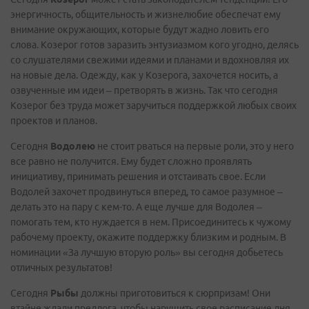
энергичность, общительность и жизнелюбие обеспечат ему
внимание окружающих, которые будут жадно ловить его
слова. Козерог готов заразить энтузиазмом кого угодно, делясь
со слушателями свежими идеями и планами и вдохновляя их
на новые дела. Одежду, как у Козерога, захочется носить, а
озвученные им идеи – претворять в жизнь. Так что сегодня
Козерог без труда может заручиться поддержкой любых своих
проектов и планов.
Сегодня
Водолею
не стоит рваться на первые роли, это у него
все равно не получится. Ему будет сложно проявлять
инициативу, принимать решения и отстаивать свое. Если
Водолей захочет продвинуться вперед, то самое разумное –
делать это на пару с кем-то. А еще лучше для Водолея –
помогать тем, кто нуждается в нем. Присоединитесь к чужому
рабочему проекту, окажите поддержку близким и родным. В
номинации «За лучшую вторую роль» вы сегодня добьетесь
отличных результатов!
Сегодня
Рыбы
должны приготовиться к сюрпризам! Они
втайне ждали предлога, чтобы нарушить свое расписание дня,