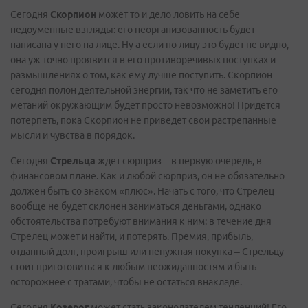
Сегодня
Скорпион
может то и дело ловить на себе
недоуменные взгляды: его неорганизованность будет
написана у него на лице. Ну а если по лицу это будет не видно,
она уж точно проявится в его противоречивых поступках и
размышлениях о том, как ему лучше поступить. Скорпион
сегодня полон деятельной энергии, так что не заметить его
метаний окружающим будет просто невозможно! Придется
потерпеть, пока Скорпион не приведет свои растрепанные
мысли и чувства в порядок.
Сегодня
Стрельца
ждет сюрприз – в первую очередь, в
финансовом плане. Как и любой сюрприз, он не обязательно
должен быть со знаком «плюс». Начать с того, что Стрелец
вообще не будет склонен заниматься деньгами, однако
обстоятельства потребуют внимания к ним: в течение дня
Стрелец может и найти, и потерять. Премия, прибыль,
отданный долг, проигрыш или ненужная покупка – Стрельцу
стоит приготовиться к любым неожиданностям и быть
осторожнее с тратами, чтобы не остаться внакладе.
Сегодня
Козерог
может стать законодателем тенденций! Его