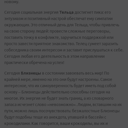
новому.
Сегодня социальная энергия
Тельца
достигнет пика: его
энтузиазм и позитивный настрой обеспечат ему симпатии
окружающих. Это отличный день для Тельца, чтобы привлечь
на свою сторону людей: провести сложные переговоры,
поставить точку в конфликте, заручиться поддержкой или
просто завести приятное знакомство. Телец сумеет заразить
собеседника своим интересом и заставит прислушаться к себе.
Сегодня любая его деятельность в этом направлении
практически обречена на успех!
Сегодня
Близнецы
в состоянии завоевать весь мир! По
крайней мере, именно на это они будут настроены. Самое
интересное, что их самоуверенность будет иметь под собой
основу – Близнецы действительно способны сегодня на
многое. Их энергия не будет знать границ, а из словарного
запаса исчезнет слово «невозможно». Людям, вставшим на их
пути, можно лишь посочувствовать: безжалостные Близнецы
будут подобны теще из анекдота, упавшей в бассейн с
крокодилами. Как говорится, ваши крокодилы, вы их и