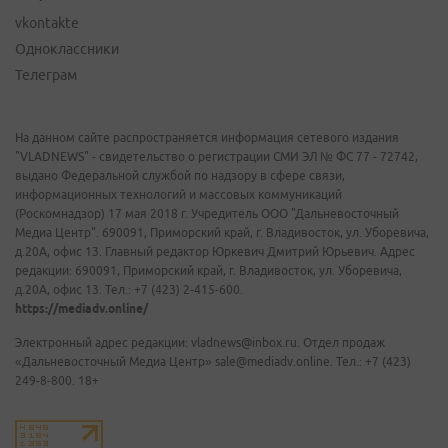
vkontakte
Одноклассники
Телеграм
На данном сайте распространяется информация сетевого издания
"VLADNEWS" - свидетельство о регистрации СМИ ЭЛ № ФС 77 - 72742,
выдано Федеральной службой по надзору в сфере связи,
информационных технологий и массовых коммуникаций
(Роскомнадзор) 17 мая 2018 г. Учредитель ООО "Дальневосточный
Медиа Центр". 690091, Приморский край, г. Владивосток, ул. Уборевича,
д.20А, офис 13. Главный редактор Юркевич Дмитрий Юрьевич. Адрес
редакции: 690091, Приморский край, г. Владивосток, ул. Уборевича,
д.20А, офис 13. Тел.: +7 (423) 2-415-600.
https://mediadv.online/
Электронный адрес редакции: vladnews@inbox.ru. Отдел продаж
«Дальневосточный Медиа Центр» sale@mediadv.online. Тел.: +7 (423)
249-8-800. 18+