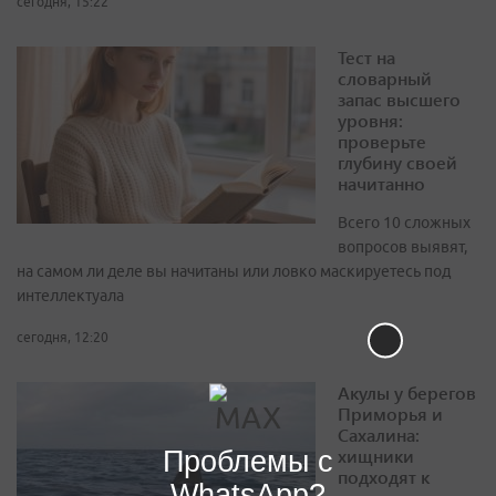
сегодня, 15:22
Тест на
словарный
запас высшего
уровня:
проверьте
глубину своей
начитанно
Всего 10 сложных
вопросов выявят,
на самом ли деле вы начитаны или ловко маскируетесь под
интеллектуала
сегодня, 12:20
Акулы у берегов
Приморья и
Сахалина:
хищники
Проблемы с
подходят к
WhatsApp?