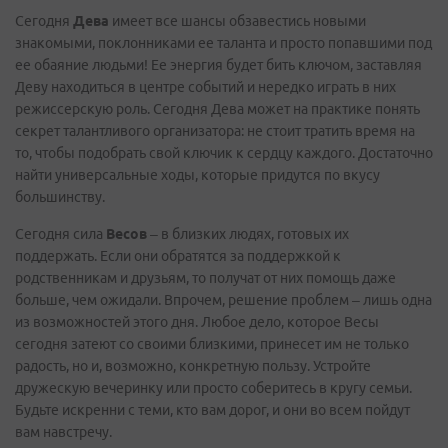
Сегодня
Дева
имеет все шансы обзавестись новыми
знакомыми, поклонниками ее таланта и просто попавшими под
ее обаяние людьми! Ее энергия будет бить ключом, заставляя
Деву находиться в центре событий и нередко играть в них
режиссерскую роль. Сегодня Дева может на практике понять
секрет талантливого организатора: не стоит тратить время на
то, чтобы подобрать свой ключик к сердцу каждого. Достаточно
найти универсальные ходы, которые придутся по вкусу
большинству.
Сегодня сила
Весов
– в близких людях, готовых их
поддержать. Если они обратятся за поддержкой к
родственникам и друзьям, то получат от них помощь даже
больше, чем ожидали. Впрочем, решение проблем – лишь одна
из возможностей этого дня. Любое дело, которое Весы
сегодня затеют со своими близкими, принесет им не только
радость, но и, возможно, конкретную пользу. Устройте
дружескую вечеринку или просто соберитесь в кругу семьи.
Будьте искренни с теми, кто вам дорог, и они во всем пойдут
вам навстречу.