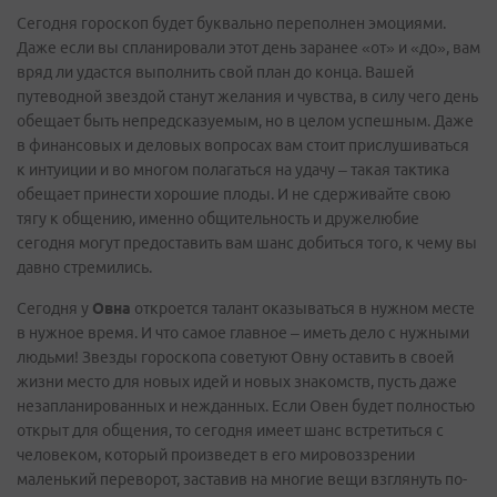
Сегодня гороскоп будет буквально переполнен эмоциями.
Даже если вы спланировали этот день заранее «от» и «до», вам
вряд ли удастся выполнить свой план до конца. Вашей
путеводной звездой станут желания и чувства, в силу чего день
обещает быть непредсказуемым, но в целом успешным. Даже
в финансовых и деловых вопросах вам стоит прислушиваться
к интуиции и во многом полагаться на удачу – такая тактика
обещает принести хорошие плоды. И не сдерживайте свою
тягу к общению, именно общительность и дружелюбие
сегодня могут предоставить вам шанс добиться того, к чему вы
давно стремились.
Сегодня у
Овна
откроется талант оказываться в нужном месте
в нужное время. И что самое главное – иметь дело с нужными
людьми! Звезды гороскопа советуют Овну оставить в своей
жизни место для новых идей и новых знакомств, пусть даже
незапланированных и нежданных. Если Овен будет полностью
открыт для общения, то сегодня имеет шанс встретиться с
человеком, который произведет в его мировоззрении
маленький переворот, заставив на многие вещи взглянуть по-