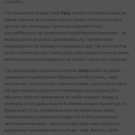
спасайте.
Сегодня жизнь предоставит
Раку
немало счастливых шансов,
однако далеко не всеми из них он сумеет воспользоваться!
Дело в том, что звезды гороскопа наделяют Рака
расслабленным настроем и некоторой медлительностью – он
может просто не успеть среагировать на стремительно
меняющуюся обстановку сегодняшнего дня. Так что если Рак
хочет схватить за хвост свою удачу, ему следует более активно
включиться в происходящее и не зевать, смотря по сторонам!
Сегодня звезды гороскопа советуют
Льву
выйти за рамки
привычных ограничений и барьеров, чтобы понять – мир
интереснее, чем тот искусственный мирок, в котором он день
изо дня привык крутиться! Неотложные дела, рутина, быт –
обычно у него нет времени на то, чтобы поднять голову и
оглянуться. Сегодня у Льва есть отличный шанс вырваться из
будничной суеты, взглянув на многие привычные вещи
незамутненным, свежим взглядом. Не бойтесь мечтать и
экспериментировать – мечта сегодня подскажет дорогу, а
внутренняя организованность не даст вам сбиться с пути!