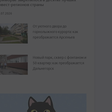
нвест-регионов страны
.07.2026
От уютного двора до
горнолыжного курорта: как
преображается Арсеньев
Новый парк, сквер с фонтаном и
50 квартир: как преображается
Дальнегорск