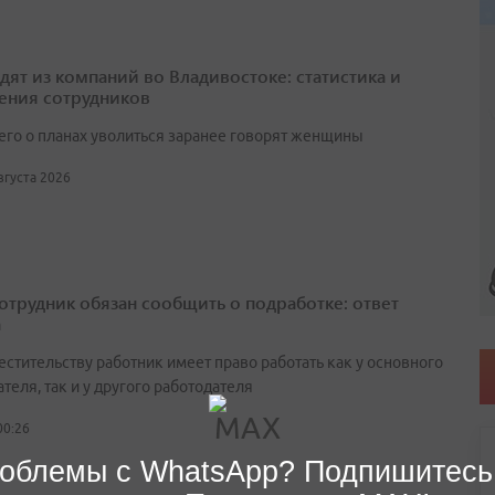
одят из компаний во Владивостоке: статистика и
ения сотрудников
его о планах уволиться заранее говорят женщины
августа 2026
сотрудник обязан сообщить о подработке: ответ
а
естительству работник имеет право работать как у основного
теля, так и у другого работодателя
00:26
облемы с WhatsApp? Подпишитесь