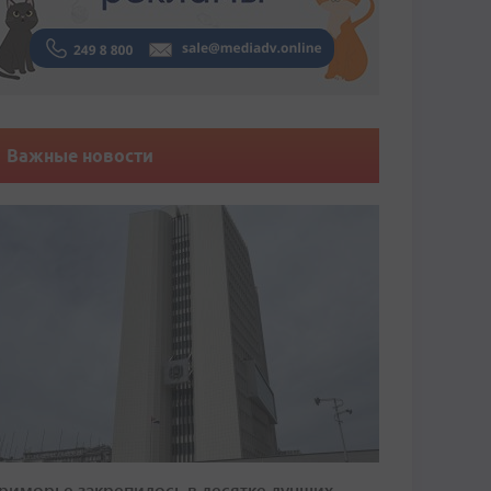
Важные новости
риморье закрепилось в десятке лучших