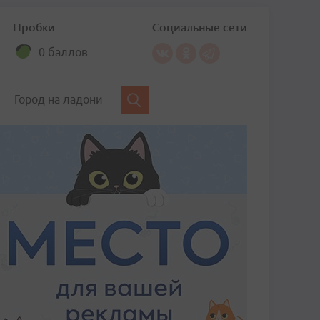
Пробки
Социальные сети
0 баллов
Город на ладони