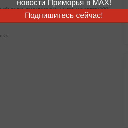
новости Приморья в MAX!
т объяснил, кому положены льготы на оплату ЖКУ
Подпишитесь сейчас!
е с низкими доходами могут оформить субсидию на оплату
01:28