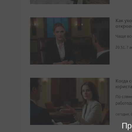
Как ух
откров
Чаще вс
20:32, 7 
Когда 
юрист
По совм
работода
сегодня, 
Пр