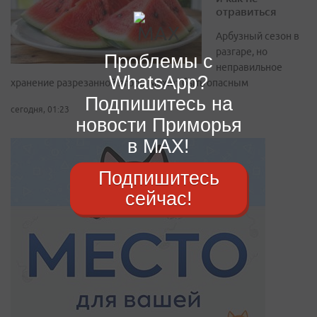
отравиться
Арбузный сезон в
разгаре, но
Проблемы с
неправильное
WhatsApp?
хранение разрезанной ягоды может быть опасным
Подпишитесь на
сегодня, 01:23
новости Приморья
в MAX!
Подпишитесь
сейчас!