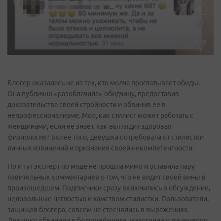
Блогер оказалась не из тех, кто молча проглатывает обиды.
Она публично «разоблачила» обидчицу, предоставив
доказательства своей стройности и обвинив ее в
непрофессионализме. Мол, как стилист может работать с
женщинами, если не знает, как выглядит здоровая
физиология? Более того, девушка потребовала от стилистки
личных извинений и признания своей некомпетентности.
Но и тут эксперт по моде не прошла мимо и оставила пару
язвительных комментариев о том, что не видит своей вины в
произошедшем. Подписчики сразу включились в обсуждение,
недовольные наглостью и хамством стилистки. Пользователи,
защищая блогера, совсем не стеснялись в выражениях.
Девушку обвинили в бодишейминге, мизогинии и лицемерии,