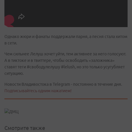
Однако жюри и фанаты поддержали парня, а песня стала хитом
в сети.
Чем сильнее Лелуш хочет уйти, тем активнее за него голосуют.
А в тиктоке и в твиттере, чтобы освободить «заложника»
ставят теги #свободулелушу #lelush, но это только усугубляет
ситуацию.
Новости Владивостока в Telegram - постоянно в течение дня.
Подписывайтесь одним нажатием!
Смотрите также