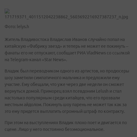
Фото: lelys.h
Житель Владивостока Владислав Иванов случайно попал на
китайскую «Фабрику звезд» и теперь не может ее покинуть –
фанаты его не отпускают, сообщает РИА VladNews со ссылкой
на Telegram-канал «Star News».
Владик был переводчиком одного из артистов, но продюсеры
шоу заметили симпатичного мальчика и предложили ему
участие. Ему обещали, что уже через две недели он сможет
вернуться домой. Приморец взял псевдоним Lelush и стал
настолько популярным среди китайцев, что его прозвали
местным айдолом. Покинуть шоу парень не может так как за
это ему придется выплатить огромный штраф по контракту.
При этом на выступлениях Владик плохо поет и двигается по
сцене. Лицо у него постоянно безэмоциональное.