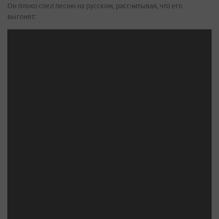
Он плохо спел песню на русском, рассчитывая, что его
выгонят: