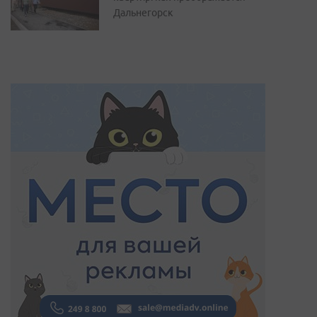
Дальнегорск