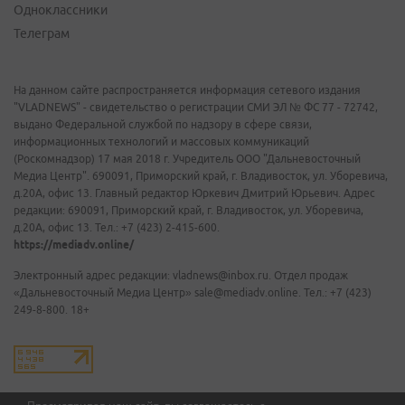
Одноклассники
Телеграм
На данном сайте распространяется информация сетевого издания
"VLADNEWS" - свидетельство о регистрации СМИ ЭЛ № ФС 77 - 72742,
выдано Федеральной службой по надзору в сфере связи,
информационных технологий и массовых коммуникаций
(Роскомнадзор) 17 мая 2018 г. Учредитель ООО "Дальневосточный
Медиа Центр". 690091, Приморский край, г. Владивосток, ул. Уборевича,
д.20А, офис 13. Главный редактор Юркевич Дмитрий Юрьевич. Адрес
редакции: 690091, Приморский край, г. Владивосток, ул. Уборевича,
д.20А, офис 13. Тел.: +7 (423) 2-415-600.
https://mediadv.online/
Электронный адрес редакции: vladnews@inbox.ru. Отдел продаж
«Дальневосточный Медиа Центр» sale@mediadv.online. Тел.: +7 (423)
249-8-800. 18+