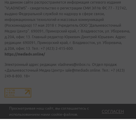
На данном сайте распространяется информация сетевого издания
"VLADNEWS" - свидетельство о регистрации СМИ ЭЛ № ФС 77 - 72742,
выдано Федеральной службой по надзору в сфере связи,
информационных технологий и массовых коммуникаций
(Роскомнадзор) 17 мая 2018 г. Учредитель ООО "Дальневосточный
Медиа Центр". 690091, Приморский край, г. Владивосток, ул. Уборевича,
д.20А, офис 13. Главный редактор Юркевич Дмитрий Юрьевич. Адрес
редакции: 690091, Приморский край, г. Владивосток, ул. Уборевича,
д.20А, офис 13. Тел.: +7 (423) 2-415-600.
https://mediadv.online/
Электронный адрес редакции: vladnews@inbox.ru. Отдел продаж
«Дальневосточный Медиа Центр» sale@mediadv.online. Тел.: +7 (423)
249-8-800. 18+
Просматривая наш сайт, вы соглашаетесь с
СОГЛАСЕН
использованием нами
cookie-файлов
.