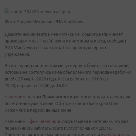
Фото: Андрей Михайлов, РИА VladNews
Драматический театр имени Максима Горького напоминает
приморцам, что с 1 по 30 июня у них открыта касса, сообщает
РИА VladNews со ссылкой на Instagram культурного
учреждения.
В этот период гости театра могут вернуть билеты за спектакли,
которые не состоялись из-за объявленного периода нерабочих
дней с 25 марта 2020 года. Касса работает с 10:00 до
19:00, перерыв с 15:00 до 16:00.
Напомним
, театры Приморского края могут открыть двери для
посетителей уже в июле. Об этом заявил глава края Олег
Кожемяко в первой декаде июня.
Напомним,
Ефим Звеняцкий
рассказывал в интервью, что уже
пора начинать работать, театр пустует слишком долго.
Примерно такого же мнения придерживается и
руководитель