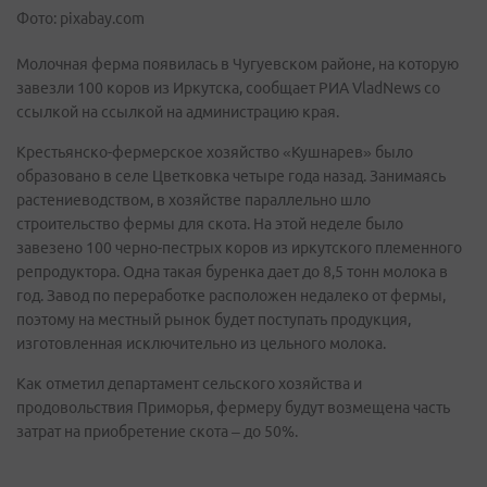
Фото: pixabay.com
Молочная ферма появилась в Чугуевском районе, на которую
завезли 100 коров из Иркутска, сообщает РИА VladNews со
ссылкой на ссылкой на администрацию края.
Крестьянско-фермерское хозяйство «Кушнарев» было
образовано в селе Цветковка четыре года назад. Занимаясь
растениеводством, в хозяйстве параллельно шло
строительство фермы для скота. На этой неделе было
завезено 100 черно-пестрых коров из иркутского племенного
репродуктора. Одна такая буренка дает до 8,5 тонн молока в
год. Завод по переработке расположен недалеко от фермы,
поэтому на местный рынок будет поступать продукция,
изготовленная исключительно из цельного молока.
Как отметил департамент сельского хозяйства и
продовольствия Приморья, фермеру будут возмещена часть
затрат на приобретение скота – до 50%.