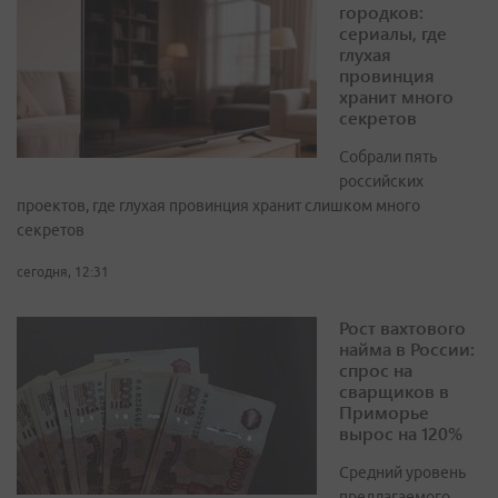
городков:
сериалы, где
глухая
провинция
хранит много
секретов
Собрали пять
российских
проектов, где глухая провинция хранит слишком много
секретов
сегодня, 12:31
Рост вахтового
найма в России:
спрос на
сварщиков в
Приморье
вырос на 120%
Средний уровень
предлагаемого