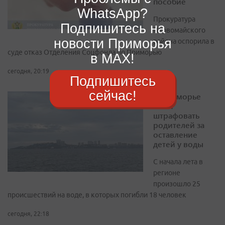
пособие
WhatsApp?
Прокуратура
Подпишитесь на
Первомайского
новости Приморья
района оспорила в
суде отказ Отделения Соцфонда по Приморью
в MAX!
сегодня, 20:19
Подпишитесь
сейчас!
В Приморье
хотят
штрафовать
родителей за
оставление
детей у воды
С начала лета в
регионе
произошло 25
происшествий на воде, в которых погибли 18 человек
сегодня, 22:18