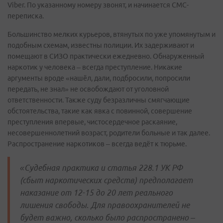
Viber. По указанному номеру звонят, и начинается СМС-
переписка.
Большинство мелких курьеров, втянутых по уже упомянутым и
подобным схемам, известны полиции. Их задерживают и
помещают в СИЗО практически ежедневно. Обнаруженный
наркотик у человека – всегда преступление. Никакие
аргументы вроде «нашёл, дали, подбросили, попросили
передать, не знал» не освобождают от уголовной
ответственности. Также суду безразличны смягчающие
обстоятельства, такие как явка с повинной, совершение
преступления впервые, чистосердечное раскаяние,
несовершеннолетний возраст, родители больные и так далее.
Распространение наркотиков – всегда ведёт к тюрьме.
«Судебная практика и статья 228.1 УК РФ
(сбыт наркотических средств) предполагает
наказание от 12-15 до 20 лет реального
лишения свободы. Для правоохранителей не
будет важно, сколько было распространено –