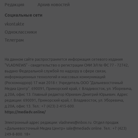
Редакция
Архив новостей
Социальные сети
vkontakte
Одноклассники
Телеграм
На данном сайте распространяется информация сетевого издания
"VLADNEWS" - свидетельство о регистрации СМИ ЭЛ № ФС 77 - 72742,
выдано Федеральной службой по надзору в сфере связи,
информационных технологий и массовых коммуникаций
(Роскомнадзор) 17 мая 2018 г. Учредитель ООО "Дальневосточный
Медиа Центр". 690091, Приморский край, г. Владивосток, ул. Уборевича,
д.20А, офис 13. Главный редактор Юркевич Дмитрий Юрьевич. Адрес
редакции: 690091, Приморский край, г. Владивосток, ул. Уборевича,
д.20А, офис 13. Тел.: +7 (423) 2-415-600.
https://mediadv.online/
Электронный адрес редакции: vladnews@inbox.ru. Отдел продаж
«Дальневосточный Медиа Центр» sale@mediadv.online. Тел.: +7 (423)
249-8-800. 18+