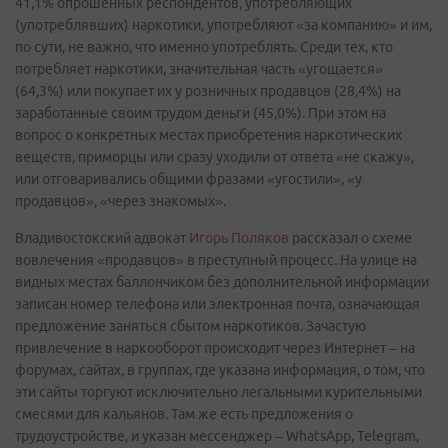
41,1% опрошенных респондентов, употребляющих
(употреблявших) наркотики, употребляют «за компанию» и им,
по сути, не важно, что именно употреблять. Среди тех, кто
потребляет наркотики, значительная часть «угощается»
(64,3%) или покупает их у розничных продавцов (28,4%) на
заработанные своим трудом деньги (45,0%). При этом на
вопрос о конкретных местах приобретения наркотических
веществ, приморцы или сразу уходили от ответа «не скажу»,
или отговаривались общими фразами «угостили», «у
продавцов», «через знакомых».
Владивостокский адвокат
Игорь Поляков
рассказал о схеме
вовлечения «продавцов» в преступный процесс. На улице на
видных местах баллончиком без дополнительной информации
записан номер телефона или электронная почта, означающая
предложение заняться сбытом наркотиков. Зачастую
привлечение в наркооборот происходит через Интернет – на
форумах, сайтах, в группах, где указана информация, о том, что
эти сайты торгуют исключительно легальными курительными
смесями для кальянов. Там же есть предложения о
трудоустройстве, и указан мессенджер – WhatsApp, Telegram,