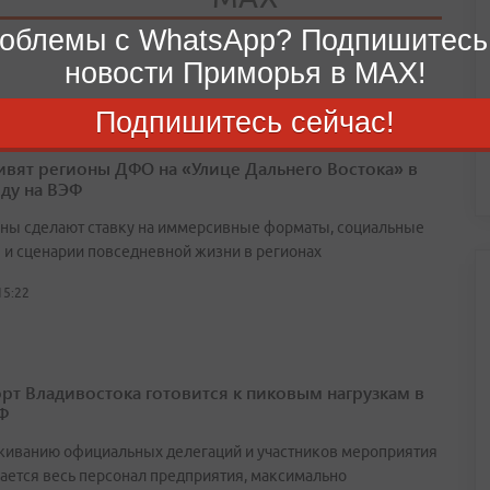
облемы с WhatsApp? Подпишитесь
новости Приморья в MAX!
Подпишитесь сейчас!
ивят регионы ДФО на «Улице Дальнего Востока» в
оду на ВЭФ
ны сделают ставку на иммерсивные форматы, социальные
 и сценарии повседневной жизни в регионах
15:22
рт Владивостока готовится к пиковым нагрузкам в
Ф
живанию официальных делегаций и участников мероприятия
ается весь персонал предприятия, максимально