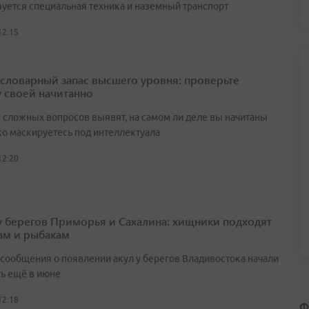
вуется специальная техника и наземный транспорт
12:15
а словарный запас высшего уровня: проверьте
у своей начитанно
0 сложных вопросов выявят, на самом ли деле вы начитаны
ко маскируетесь под интеллектуала
12:20
у берегов Приморья и Сахалина: хищники подходят
ам и рыбакам
сообщения о появлении акул у берегов Владивостока начали
ть ещё в июне
12:18
Ф