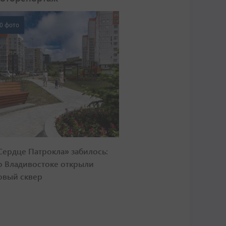
0 фото
Сердце Патрокла» забилось:
о Владивостоке открыли
овый сквер