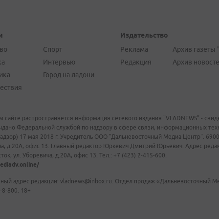
и
Издательство
во
Спорт
Реклама
Архив газеты 
ка
Интервью
Редакция
Архив новост
ика
Город на ладони
ествия
м сайте распространяется информация сетевого издания "VLADNEWS" - свиде
ыдано Федеральной службой по надзору в сфере связи, информационных те
адзор) 17 мая 2018 г. Учредитель ООО "Дальневосточный Медиа Центр". 69009
а, д.20А, офис 13. Главный редактор Юркевич Дмитрий Юрьевич. Адрес редакц
ок, ул. Уборевича, д.20А, офис 13. Тел.: +7 (423) 2-415-600.
ediadv.online/
ный адрес редакции: vladnews@inbox.ru. Отдел продаж «Дальневосточный Мед
-8-800. 18+