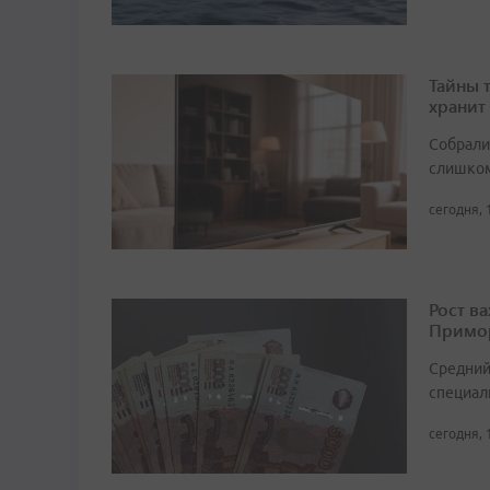
Тайны 
хранит
Собрали 
слишком
сегодня, 
Рост в
Примор
Средний
специали
сегодня, 