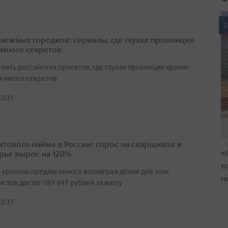
2
таежных городков: сериалы, где глухая провинция
 много секретов
пять российских проектов, где глухая провинция хранит
 много секретов
12:31
ахтового найма в России: спрос на сварщиков в
«
ье вырос на 120%
в
 уровень предлагаемого вознаграждения для этих
н
стов достиг 189 847 рублей за вахту
12:37