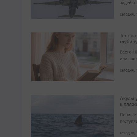
задейст
сегодня, 
Тест н
глубин
Всего 1
или лов
сегодня, 
Акулы 
к пляж
Первые 
поступа
сегодня, 