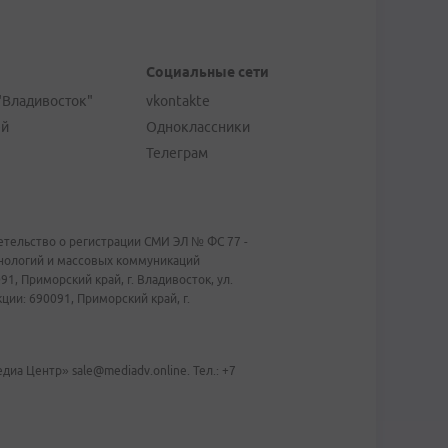
Социальные сети
"Владивосток"
vkontakte
ей
Одноклассники
Телеграм
тельство о регистрации СМИ ЭЛ № ФС 77 -
хнологий и массовых коммуникаций
1, Приморский край, г. Владивосток, ул.
ии: 690091, Приморский край, г.
иа Центр» sale@mediadv.online. Тел.: +7