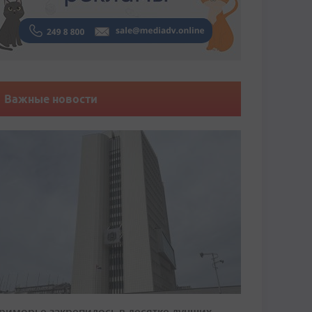
Важные новости
риморье закрепилось в десятке лучших