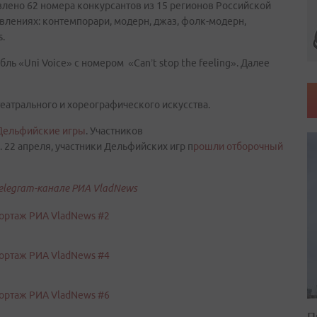
влено 62 номера конкурсантов из 15 регионов Российской
влениях: контемпорари, модерн, джаз, фолк-модерн,
.
 «Uni Voice» с номером «Can’t stop the feeling». Далее
еатрального и хореографического искусства.
Дельфийские игры
. Участников
 22 апреля, участники Дельфийских игр п
рошли отборочный
elegram-канале РИА VladNews
П