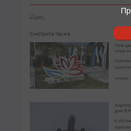
Пр
Смотрите также
Чем уд
этом г
Павильо
проекты
сегодня, 
Аэропо
дни ВЭ
К обслу
привлек