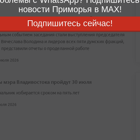
новости Приморья в MAX!
о принял участие в закрытии сессии Госдумы в
Подпишитесь сейчас!
е ВКС
ьным событием заседания стали выступления председателя
 Вячеслава Володина и лидеров всех пяти думских фракций,
 представили отчеты о проделанной работе
 июля 2026
 мэра Владивостока пройдут 30 июля
чальник избирается сроком на пять лет
июля 2026