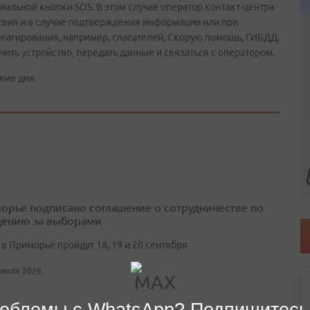
альной кнопки SOS. В этом случае оператор контакт-центра
вия и в случае подтверждения информации или при
реагирования, например, спасателей, Скорую помощь, ГИБДД.
ить устройство, передать данные и связаться с оператором.
ние дня.
орье подписано соглашение о сотрудничестве по
ению за выборами
в Приморье пройдут 18, 19 и 20 сентября
 июля 2026
облемы с WhatsApp? Подпишитесь