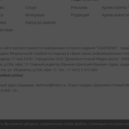
во
Спорт
Реклама
Архив газеты 
ка
Интервью
Редакция
Архив новост
ика
Город на ладони
ествия
м сайте распространяется информация сетевого издания "VLADNEWS" - свиде
ыдано Федеральной службой по надзору в сфере связи, информационных те
адзор) 17 мая 2018 г. Учредитель ООО "Дальневосточный Медиа Центр". 69009
а, д.20А, офис 13. Главный редактор Юркевич Дмитрий Юрьевич. Адрес редакц
ок, ул. Уборевича, д.20А, офис 13. Тел.: +7 (423) 2-415-600.
ediadv.online/
ный адрес редакции: vladnews@inbox.ru. Отдел продаж «Дальневосточный Мед
-8-800. 18+
а. Вы можете увидеть, сохраненные cookie-файлы с помощью настроек coo