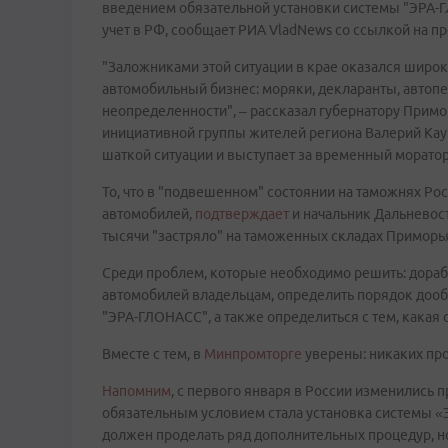
введением обязательной установки системы "ЭРА-Г
учет в РФ, сообщает РИА VladNews со ссылкой на п
"Заложниками этой ситуации в крае оказался широк
автомобильный бизнес: моряки, декларанты, автопер
неопределенности", – рассказал губернатору При
инициативной группы жителей региона Валерий Каур
шаткой ситуации и выступает за временный моратор
То, что в "подвешенном" состоянии на таможнях Рос
автомобилей,
подтверждает
и начальник Дальневос
тысячи "застряло" на таможенных складах Приморья
Среди проблем, которые необходимо решить: дора
автомобилей владельцам, определить порядок доо
"ЭРА-ГЛОНАСС", а также определиться с тем, какая 
Вместе с тем, в
Минпромторге
уверены: никаких пр
Напомним
, с первого января в России изменились 
обязательным условием стала установка системы «
должен проделать ряд дополнительных процедур, но