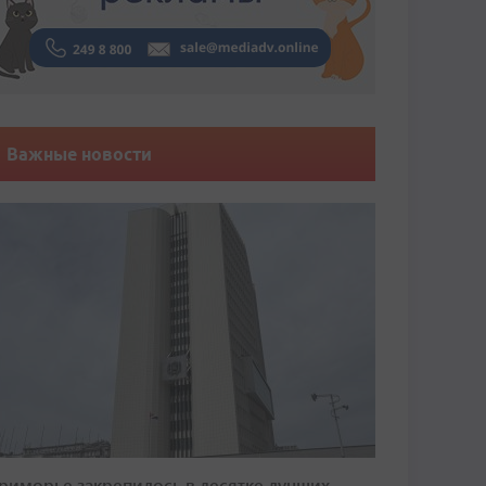
Важные новости
риморье закрепилось в десятке лучших