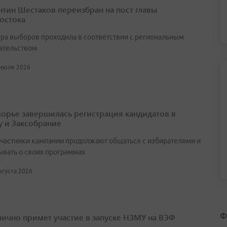
нтин Шестаков переизбран на пост главы
остока
ра выборов проходила в соответствии с региональным
ательством
 июля 2026
орье завершилась регистрация кандидатов в
у и Заксобрание
участники кампании продолжают общаться с избирателями и
ывать о своих программах
августа 2026
Ф
лично примет участие в запуске НЗМУ на ВЭФ