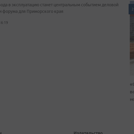
вода в эксплуатацию станет центральным событием деловой
2
и форума для Приморского края
16:19
«
в
н
и
Издательство