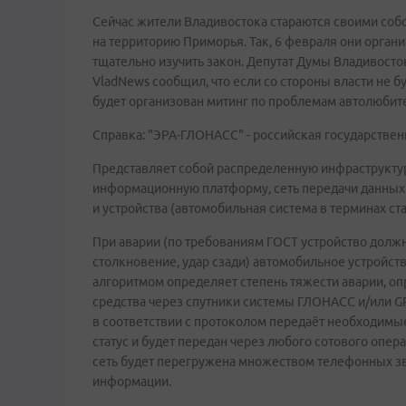
Сейчас жители Владивостока стараются своими соб
на территорию Приморья. Так, 6 февраля они орган
тщательно изучить закон. Депутат Думы Владивосто
VladNews сообщил, что если со стороны власти не 
будет организован митинг по проблемам автолюбит
Справка: "ЭРА-ГЛОНАСС" - российская государствен
Представляет собой распределенную инфраструкту
информационную платформу, сеть передачи данных и
и устройства (автомобильная система в терминах ст
При аварии (по требованиям ГОСТ устройство долж
столкновение, удар сзади) автомобильное устройств
алгоритмом определяет степень тяжести аварии, о
средства через спутники системы ГЛОНАСС и/или GP
в соответствии с протоколом передаёт необходимые
статус и будет передан через любого сотового опера
сеть будет перегружена множеством телефонных зв
информации.