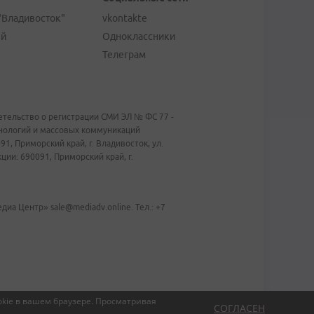
"Владивосток"
vkontakte
ей
Одноклассники
Телеграм
тельство о регистрации СМИ ЭЛ № ФС 77 -
хнологий и массовых коммуникаций
1, Приморский край, г. Владивосток, ул.
ии: 690091, Приморский край, г.
иа Центр» sale@mediadv.online. Тел.: +7
kie в вашем браузере.
Просматривая
СОГЛАСЕН