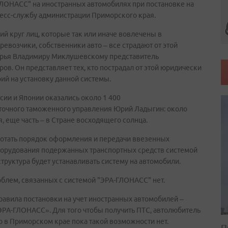
ЛОНАСС" на иностранных автомобилях при постановке на
ресс-службу администрации Приморского края.
ий круг лиц, которые так или иначе вовлечены в
евозчики, собственники авто – все страдают от этой
морья Владимиру Миклушевскому представитель
ов. Он представляет тех, кто пострадал от этой юридически
ий на установку данной системы.
сии и Японии оказались около 1 400
точного таможенного управления Юрий Ладыгин: около
, еще часть – в Стране восходящего солнца.
ботать порядок оформления и передачи ввезенных
борудования подержанных транспортных средств системой
структура будет устанавливать систему на автомобили.
облем, связанных с системой "ЭРА-ГЛОНАСС" нет.
правила постановки на учет иностранных автомобилей –
ЭРА-ГЛОНАСС». Для того чтобы получить ПТС, автолюбитель
 в Приморском крае пока такой возможности нет.
П