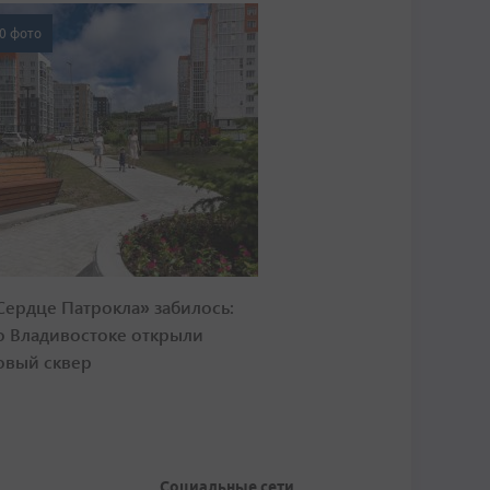
0 фото
Сердце Патрокла» забилось:
о Владивостоке открыли
овый сквер
Социальные сети