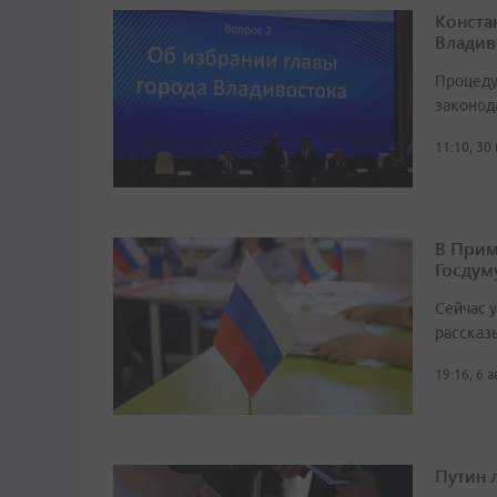
Конста
Владив
Процеду
законод
11:10, 30
В Прим
Госдум
Сейчас 
рассказ
19:16, 6 
Путин 