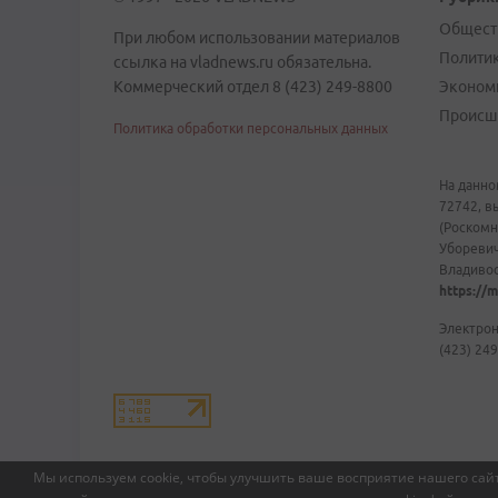
Общест
При любом использовании материалов
Полити
ссылка на vladnews.ru обязательна.
Коммерческий отдел 8 (423) 249-8800
Эконом
Происш
Политика обработки персональных данных
На данно
72742, в
(Роскомн
Уборевич
Владивост
https://m
Электрон
(423) 249
Мы используем cookie, чтобы улучшить ваше восприятие нашего сайт