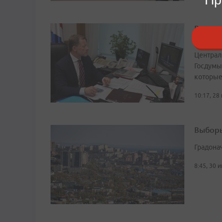
Волошк
режим
Централ
Госдумы
которые
10:17, 28
Выборы
Градона
8:45, 30 