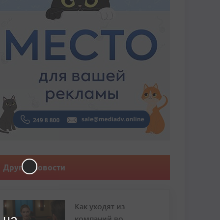
Другие новости
Как уходят из
 на
компаний во