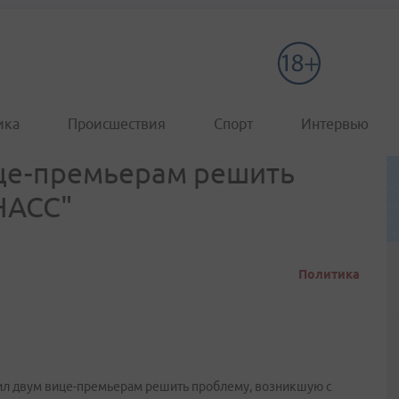
ика
Происшествия
Спорт
Интервью
це-премьерам решить
НАСС"
Политика
л двум вице-премьерам решить проблему, возникшую с