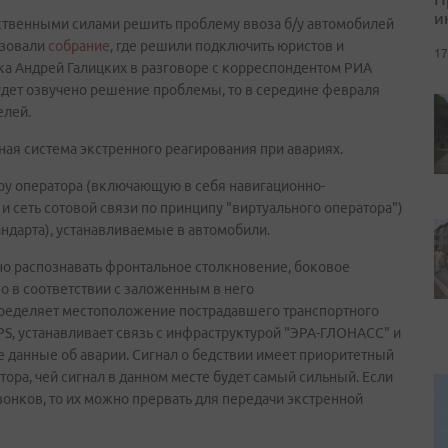
и
ственными силами решить проблему ввоза б/у автомобилей
изовали
собрание
, где решили подключить юристов и
17
ка Андрей Галицких в разговоре с корреспондентом РИА
будет озвучено решение проблемы, то в середине февраля
елей.
ная система экстренного реагирования при авариях.
ру оператора (включающую в себя навигационно-
 сеть сотовой связи по принципу "виртуального оператора")
андарта), устанавливаемые в автомобили.
но распознавать фронтальное столкновение, боковое
о в соответствии с заложенным в него
пределяет местоположение пострадавшего транспортного
S, устанавливает связь с инфраструктурой "ЭРА-ГЛОНАСС" и
 данные об аварии. Сигнал о бедствии имеет приоритетный
тора, чей сигнал в данном месте будет самый сильный. Если
онков, то их можно прервать для передачи экстренной