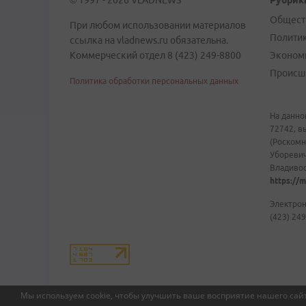
© 1997 - 2026 VLADNEWS
Рубрик
Общест
При любом использовании материалов
Полити
ссылка на vladnews.ru обязательна.
Коммерческий отдел 8 (423) 249-8800
Эконом
Происш
Политика обработки персональных данных
На данно
72742, в
(Роскомн
Уборевич
Владивост
https://m
Электрон
(423) 249
Мы используем cookie, чтобы улучшить ваше восприятие нашего сайт