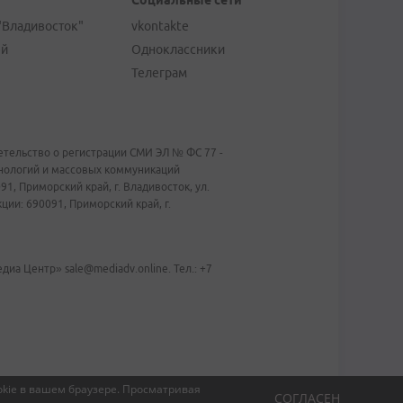
Социальные сети
"Владивосток"
vkontakte
ей
Одноклассники
Телеграм
тельство о регистрации СМИ ЭЛ № ФС 77 -
хнологий и массовых коммуникаций
1, Приморский край, г. Владивосток, ул.
ии: 690091, Приморский край, г.
иа Центр» sale@mediadv.online. Тел.: +7
kie в вашем браузере.
Просматривая
СОГЛАСЕН