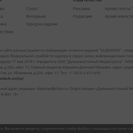
и
Издательство
во
Спорт
Реклама
Архив газеты 
ка
Интервью
Редакция
Архив новост
ика
Город на ладони
ествия
м сайте распространяется информация сетевого издания "VLADNEWS" - свиде
ыдано Федеральной службой по надзору в сфере связи, информационных те
адзор) 17 мая 2018 г. Учредитель ООО "Дальневосточный Медиа Центр". 69009
а, д.20А, офис 13. Главный редактор Юркевич Дмитрий Юрьевич. Адрес редакц
ок, ул. Уборевича, д.20А, офис 13. Тел.: +7 (423) 2-415-600.
ediadv.online/
ный адрес редакции: vladnews@inbox.ru. Отдел продаж «Дальневосточный Мед
-8-800. 18+
а. Вы можете увидеть, сохраненные cookie-файлы с помощью настроек coo