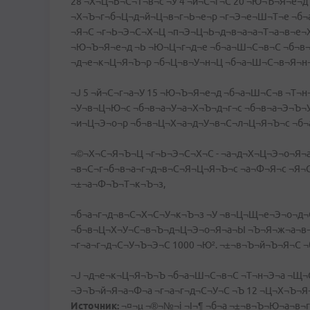
28 ¬Х¬Ц¬Ь¬С¬Т¬в¬с ¬У 4 ¬й¬С¬г¬С 20 ¬Ю¬Ъ¬Я¬е¬
¬Х¬Ъ¬г¬б¬Ц¬д¬й¬Ц¬в¬г¬Ь¬е¬р ¬г¬Э¬е¬Ш¬Т¬е ¬б¬
¬Я¬С ¬г¬Ь¬Э¬С¬Х¬Ц ¬п¬Э¬Ц¬Ь¬д¬в¬а¬а¬Т¬а¬в¬е¬
¬Ю¬Ъ¬Я¬е¬д ¬Ь ¬Ю¬Ц¬г¬д¬е ¬б¬а¬Ш¬С¬в¬С ¬б¬в¬
¬д¬е¬к¬Ц¬Я¬Ъ¬р ¬б¬Ц¬в¬У¬н¬Ц ¬б¬а¬Ш¬С¬в¬Я¬н
¬Ј 5 ¬й¬С¬г¬а¬У 15 ¬Ю¬Ъ¬Я¬е¬д ¬б¬а¬Ш¬С¬в ¬Т¬
¬У¬в¬Ц¬Ю¬с ¬б¬в¬а¬У¬а¬Х¬Ъ¬д¬г¬с ¬б¬в¬а¬Э¬Ъ¬
¬и¬Ц¬Э¬о¬р ¬б¬в¬Ц¬Х¬а¬д¬У¬в¬С¬л¬Ц¬Я¬Ъ¬с ¬б¬
¬©¬Х¬С¬Я¬Ъ¬Ц ¬г¬Ь¬Э¬С¬Х¬С - ¬а¬д¬Х¬Ц¬Э¬о¬Я¬а
¬в¬С¬г¬б¬в¬а¬г¬д¬в¬С¬Я¬Ц¬Я¬Ъ¬с ¬а¬Ф¬Я¬с ¬Я¬
¬±¬а¬Ф¬Ъ¬Т¬к¬Ъ¬з,
¬б¬а¬г¬д¬в¬С¬Х¬С¬У¬к¬Ъ¬з ¬У ¬в¬Ц¬Щ¬е¬Э¬о¬д¬
¬б¬в¬Ц¬Х¬У¬С¬в¬Ъ¬д¬Ц¬Э¬о¬Я¬а¬Ы ¬Ъ¬Я¬ж¬а¬в
¬г¬а¬г¬д¬С¬У¬Ъ¬Э¬С 1000 ¬Ю². ¬±¬в¬Ъ¬й¬Ъ¬Я¬С ¬
¬Ј ¬д¬е¬к¬Ц¬Я¬Ъ¬Ъ ¬б¬а¬Ш¬С¬в¬С ¬Т¬н¬Э¬а ¬Щ¬
¬Э¬Ъ¬й¬Я¬а¬Ф¬а ¬г¬а¬г¬д¬С¬У¬С ¬Ъ 12 ¬Ц¬Х¬Ъ¬Я
Источник:
¬¤¬µ ¬®¬№¬і ¬І¬¶ ¬б¬а ¬±¬в¬Ъ¬Ю¬а¬в¬