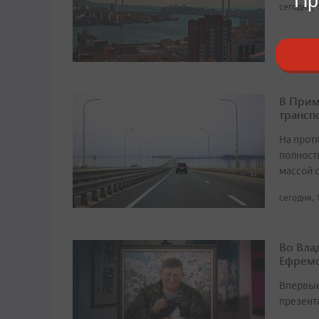
Пр
сегодня, 
В Прим
трансп
На прот
полност
массой 
сегодня, 
Во Вла
Ефремо
Впервые
презент