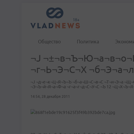
Общество
Политика
Эконом
¬Ј ¬±¬в¬Ъ¬Ю¬а¬в¬о¬
¬г¬Ь¬Э¬С¬Х ¬б¬Э¬а¬
¬Ј ¬д¬е¬к¬Ц¬Я¬Ъ¬Ъ ¬б¬а¬Ш¬С¬в¬С ¬Т¬н¬Э¬а ¬Щ¬
¬Э¬Ъ¬й¬Я¬а¬Ф¬а ¬г¬а¬г¬д¬С¬У¬С ¬Ъ 12 ¬Ц¬Х¬Ъ¬Я
14:54, 28 декабря 2011