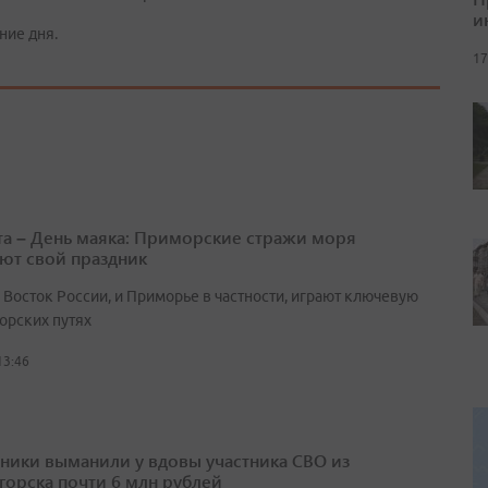
и
ние дня.
17
ста – День маяка: Приморские стражи моря
ют свой праздник
 Восток России, и Приморье в частности, играют ключевую
орских путях
13:46
ики выманили у вдовы участника СВО из
горска почти 6 млн рублей