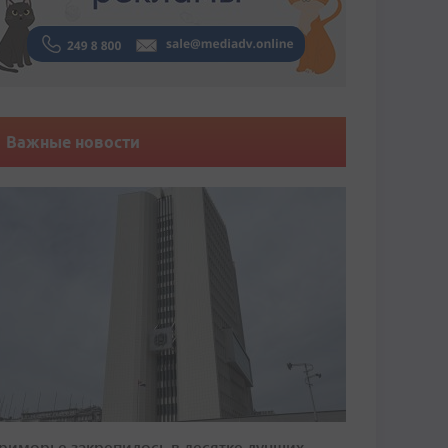
Важные новости
риморье закрепилось в десятке лучших