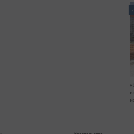
2
«
в
н