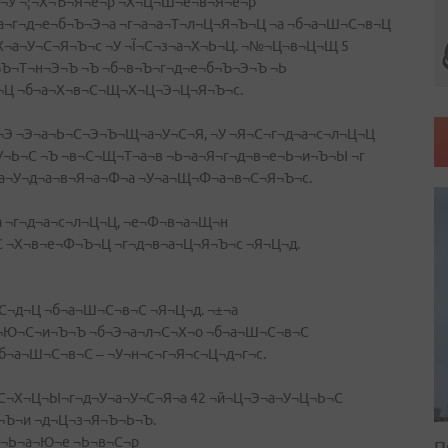
д ¬У ¬¦¬Х¬Ъ¬Я¬е¬р ¬Х¬Ц¬Ш¬е¬в¬Я¬е¬р
а¬г¬д¬е¬б¬Ъ¬Э¬а ¬г¬а¬а¬Т¬л¬Ц¬Я¬Ъ¬Ц ¬а ¬б¬а¬Ш¬С¬в¬Ц
Х¬а¬У¬С¬Я¬Ъ¬с ¬У ¬Ї¬С¬з¬а¬Х¬Ь¬Ц. ¬№¬Ц¬в¬Ц¬Щ 5
Ъ¬Т¬н¬Э¬Ъ ¬Ъ ¬б¬в¬Ъ¬г¬д¬е¬б¬Ъ¬Э¬Ъ ¬Ь
¬Ц ¬б¬а¬Х¬в¬С¬Щ¬Х¬Ц¬Э¬Ц¬Я¬Ъ¬с.
н¬Э ¬Э¬а¬Ь¬С¬Э¬Ъ¬Щ¬а¬У¬С¬Я, ¬У ¬Я¬С¬г¬д¬а¬с¬л¬Ц¬Ц
У¬Ь¬С ¬Ъ ¬в¬С¬Щ¬Т¬а¬в ¬Ь¬а¬Я¬г¬д¬в¬е¬Ь¬и¬Ъ¬Ы ¬г
а¬У¬д¬а¬в¬Я¬а¬Ф¬а ¬У¬а¬Щ¬Ф¬а¬в¬С¬Я¬Ъ¬с.
 ¬г¬д¬а¬с¬л¬Ц¬Ц, ¬е¬Ф¬в¬а¬Щ¬н
С ¬Х¬в¬е¬Ф¬Ъ¬Ц ¬г¬д¬в¬а¬Ц¬Я¬Ъ¬с ¬Я¬Ц¬д.
С¬д¬Ц ¬б¬а¬Ш¬С¬в¬С ¬Я¬Ц¬д. ¬±¬а
¬Ю¬С¬и¬Ъ¬Ъ ¬б¬Э¬а¬л¬С¬Х¬о ¬б¬а¬Ш¬С¬в¬С
б¬а¬Ш¬С¬в¬С – ¬У¬н¬с¬г¬Я¬с¬Ц¬д¬г¬с.
С¬Х¬Ц¬Ы¬г¬д¬У¬а¬У¬С¬Я¬а 42 ¬й¬Ц¬Э¬а¬У¬Ц¬Ь¬С
¬Ъ¬и ¬д¬Ц¬з¬Я¬Ъ¬Ь¬Ъ.
г¬Ь¬а¬Ю¬е ¬Ь¬в¬С¬р
П