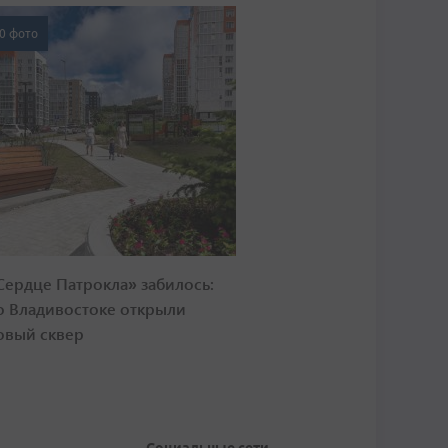
0 фото
Сердце Патрокла» забилось:
о Владивостоке открыли
овый сквер