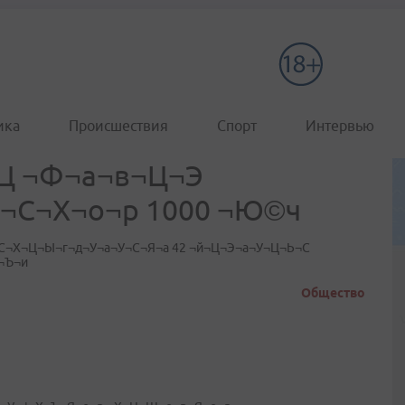
ика
Происшествия
Спорт
Интервью
Ц ¬Ф¬а¬в¬Ц¬Э
л¬С¬Х¬о¬р 1000 ¬Ю©ч
С¬Х¬Ц¬Ы¬г¬д¬У¬а¬У¬С¬Я¬а 42 ¬й¬Ц¬Э¬а¬У¬Ц¬Ь¬С
¬Ъ¬и
Общество