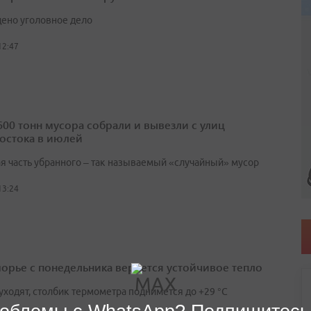
ено уголовное дело
12:47
600 тонн мусора собрали и вывезли с улиц
остока в июлей
я часть убранного – так называемый «случайный» мусор
13:24
орье с понедельника вернется устойчивое тепло
уходят, столбик термометра поднимется до +29 °С